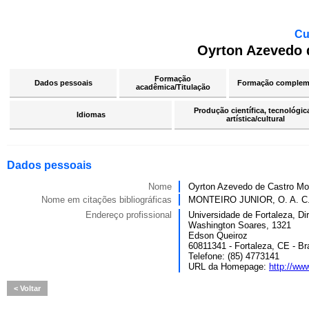
Cu
Oyrton Azevedo 
Formação
Dados pessoais
Formação complem
acadêmica/Titulação
Produção científica, tecnológic
Idiomas
artística/cultural
Dados pessoais
Nome
Oyrton Azevedo de Castro Mon
Nome em citações bibliográficas
MONTEIRO JUNIOR, O. A. C
Endereço profissional
Universidade de Fortaleza, Di
Washington Soares, 1321
Edson Queiroz
60811341 - Fortaleza, CE - Bra
Telefone: (85) 4773141
URL da Homepage:
http://www
Voltar