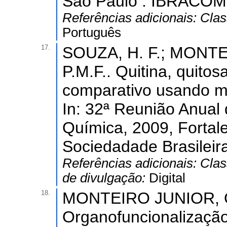
São Paulo : IBRACOM, 
Referências adicionais:
Clas
Português
17.
SOUZA, H. F.; MONTE
P.M.F.. Quitina, quito
comparativo usando mé
In: 32ª Reunião Anual
Química, 2009, Fortal
Sociedadade Brasileir
Referências adicionais:
Clas
de divulgação:
Digital
18.
MONTEIRO JUNIOR, O.
Organofuncionalização