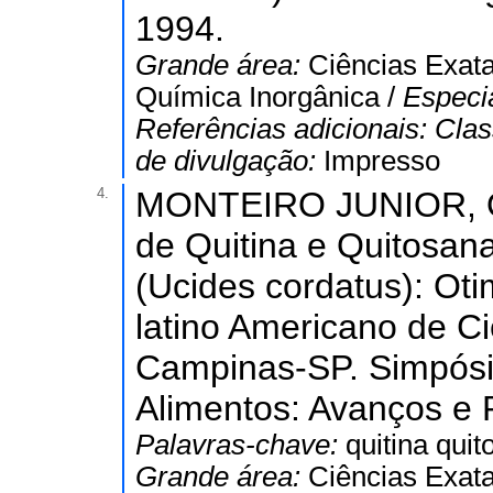
1994.
Grande área:
Ciências Exata
Química Inorgânica /
Especi
Referências adicionais:
Clas
de divulgação:
Impresso
4.
MONTEIRO JUNIOR, O.
de Quitina e Quitosan
(Ucides cordatus): Ot
latino Americano de Ci
Campinas-SP. Simpósi
Alimentos: Avanços e P
Palavras-chave:
quitina qui
Grande área:
Ciências Exata