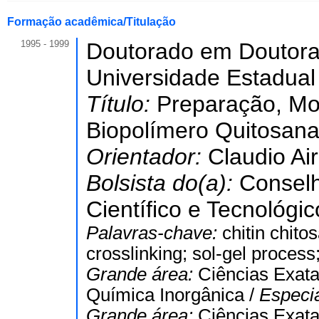
Formação acadêmica/Titulação
1995 - 1999
Doutorado em Doutor
Universidade Estadual
Título:
Preparação, Mod
Biopolímero Quitosan
Orientador:
Claudio Air
Bolsista do(a):
Conselh
Científico e Tecnológic
Palavras-chave:
chitin chito
crosslinking; sol-gel proces
Grande área:
Ciências Exata
Química Inorgânica /
Especi
Grande área:
Ciências Exata