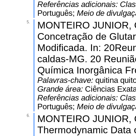
Referências adicionais:
Clas
Português;
Meio de divulga
5.
MONTEIRO JUNIOR, O. 
Concetração de Glutar
Modificada. In: 20Reu
caldas-MG. 20 Reunião
Química Inorgânica Fro
Palavras-chave:
quitina quit
Grande área:
Ciências Exata
Referências adicionais:
Clas
Português;
Meio de divulga
6.
MONTEIRO JUNIOR, O.
Thermodynamic Data o