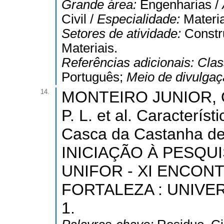
Grande área:
Engenharias /
Civil /
Especialidade:
Materi
Setores de atividade:
Constr
Materiais.
Referências adicionais:
Clas
Português;
Meio de divulga
14.
MONTEIRO JUNIOR, O.
P. L. et al. Caracterís
Casca da Castanha d
INICIAÇÃO À PESQU
UNIFOR - XI ENCONT
FORTALEZA : UNIVER
1.