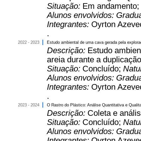
Situação:
Em andamento
Alunos envolvidos:
Gradu
Integrantes:
Oyrton Azeved
.
2022 - 2023
Estudo ambiental de uma cava gerada pela exploraç
Descrição:
Estudo ambien
areia durante a duplicaçã
Situação:
Concluído;
Natu
Alunos envolvidos:
Gradu
Integrantes:
Oyrton Azeved
.
2023 - 2024
O Rastro do Plástico: Análise Quantitativa e Quali
Descrição:
Coleta e análi
Situação:
Concluído;
Natu
Alunos envolvidos:
Gradu
Integrantes:
Oyrton Azeved