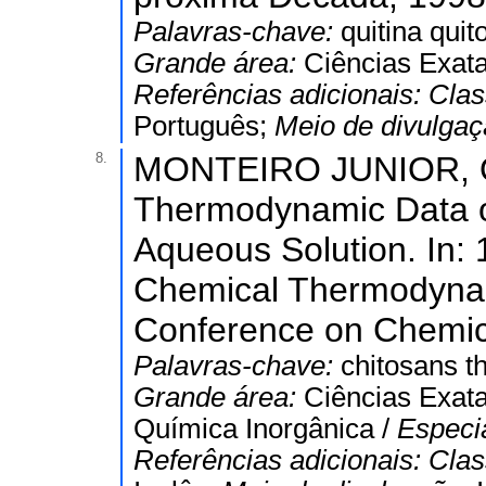
Palavras-chave:
quitina qui
Grande área:
Ciências Exata
Referências adicionais:
Clas
Português;
Meio de divulga
8.
MONTEIRO JUNIOR, O.
Thermodynamic Data on
Aqueous Solution. In: 
Chemical Thermodynami
Conference on Chemic
Palavras-chave:
chitosans 
Grande área:
Ciências Exata
Química Inorgânica /
Especi
Referências adicionais:
Clas