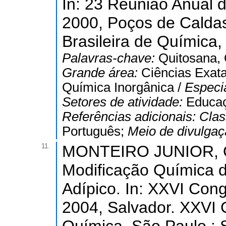
In: 23 Reunião Anual 
2000, Poços de Calda
Brasileira de Química, 
Palavras-chave:
Quitosana, 
Grande área:
Ciências Exata
Química Inorgânica /
Especi
Setores de atividade:
Educaç
Referências adicionais:
Clas
Português;
Meio de divulga
11.
MONTEIRO JUNIOR, O. 
Modificação Química d
Adípico. In: XXVI Con
2004, Salvador. XXVI