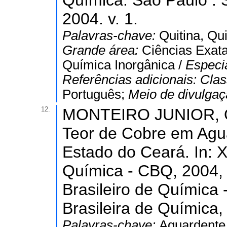
Química. São Paulo : 
2004. v. 1.
Palavras-chave:
Quitina, Qu
Grande área:
Ciências Exata
Química Inorgânica /
Especi
Referências adicionais:
Clas
Português;
Meio de divulga
12.
MONTEIRO JUNIOR, O.
Teor de Cobre em Agu
Estado do Ceará. In: 
Química - CBQ, 2004,
Brasileiro de Química
Brasileira de Química,
Palavras-chave:
Aguardente,