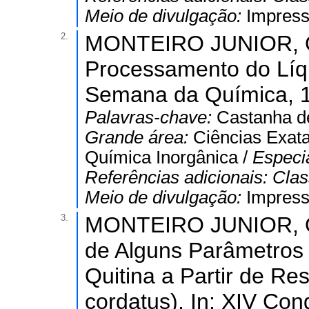
Meio de divulgação:
Impres
2.
MONTEIRO JUNIOR, O. 
Processamento do Líqu
Semana da Química, 1
Palavras-chave:
Castanha d
Grande área:
Ciências Exata
Química Inorgânica /
Especi
Referências adicionais:
Clas
Meio de divulgação:
Impres
3.
MONTEIRO JUNIOR, O. 
de Alguns Parâmetros
Quitina a Partir de R
cordatus). In: XIV Co