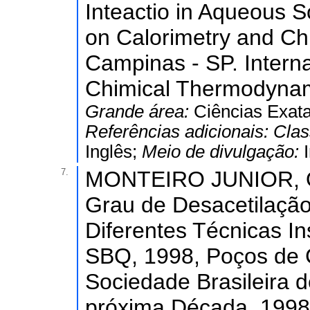
Inteactio in Aqueous So
on Calorimetry and C
Campinas - SP. Intern
Chimical Thermodynami
Grande área:
Ciências Exata
Referências adicionais:
Clas
Inglês;
Meio de divulgação:
7.
MONTEIRO JUNIOR, O. 
Grau de Desacetilação
Diferentes Técnicas In
SBQ, 1998, Poços de 
Sociedade Brasileira 
próxima Década, 1998.