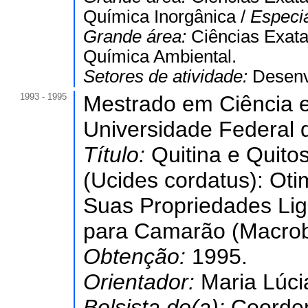
Química Inorgânica /
Especi
Grande área:
Ciências Exata
Química Ambiental.
Setores de atividade:
Desenv
1993 - 1995
Mestrado em Ciência e
Universidade Federal 
Título:
Quitina e Quit
(Ucides cordatus): Ot
Suas Propriedades Li
para Camarão (Macrob
Obtenção:
1995.
Orientador:
Maria Lúci
Bolsista do(a):
Coorde