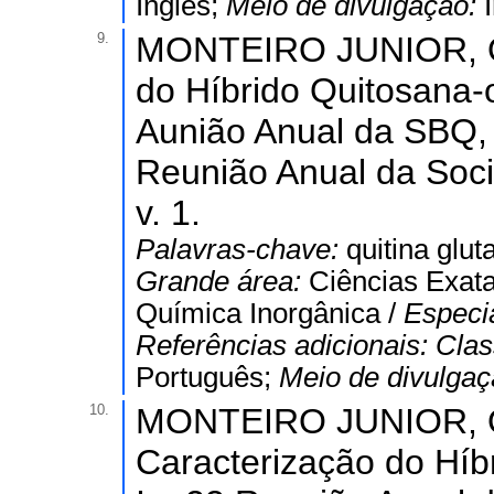
Inglês;
Meio de divulgação:
9.
MONTEIRO JUNIOR, O. 
do Híbrido Quitosana-
Aunião Anual da SBQ,
Reunião Anual da Soci
v. 1.
Palavras-chave:
quitina glut
Grande área:
Ciências Exata
Química Inorgânica /
Especi
Referências adicionais:
Clas
Português;
Meio de divulga
10.
MONTEIRO JUNIOR, O. 
Caracterização do Híb