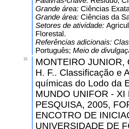
Palavras-chave:
Residuo, Ci
Grande área:
Ciências Exata
Grande área:
Ciências da S
Setores de atividade:
Agricul
Florestal.
Referências adicionais:
Clas
Português;
Meio de divulga
15.
MONTEIRO JUNIOR, O.
H. F.. Classificação e 
químicas do Lodo da E
MUNDO UNIFOR - XI
PESQUISA, 2005, FO
ENCOTRO DE INICIA
UNIVERSIDADE DE FO