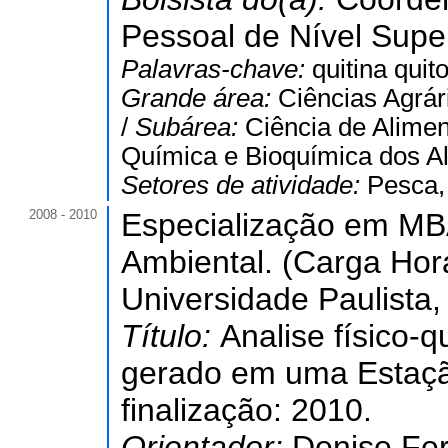
Pessoal de Nível Super
Palavras-chave:
quitina qui
Grande área:
Ciências Agrár
/
Subárea:
Ciência de Alimen
Química e Bioquímica dos Al
Setores de atividade:
Pesca, 
2008 - 2010
Especialização em MBA
Ambiental. (Carga Horá
Universidade Paulista, 
Título:
Analise físico-
gerado em uma Estaçã
finalização: 2010.
Orientador:
Denise Fe