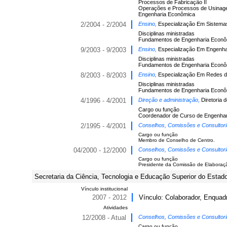
Processos de Fabricação II
Operações e Processos de Usina
Engenharia Econômica
2/2004 - 2/2004
Ensino,
Especialização Em Sistemas 
Disciplinas ministradas
Fundamentos de Engenharia Econô
9/2003 - 9/2003
Ensino,
Especialização Em Engenhari
Disciplinas ministradas
Fundamentos de Engenharia Econô
8/2003 - 8/2003
Ensino,
Especialização Em Redes de 
Disciplinas ministradas
Fundamentos de Engenharia Econô
4/1996 - 4/2001
Direção e administração,
Diretoria
Cargo ou função
Coordenador de Curso de Engenhar
2/1995 - 4/2001
Conselhos, Comissões e Consultor
Cargo ou função
Membro de Conselho de Centro.
04/2000 - 12/2000
Conselhos, Comissões e Consultor
Cargo ou função
Presidente da Comissão de Elaboraç
Secretaria da Ciência, Tecnologia e Educação Superior do Estad
Vínculo institucional
2007 - 2012
Vínculo: Colaborador, Enquad
Atividades
12/2008 - Atual
Conselhos, Comissões e Consultor
Cargo ou função