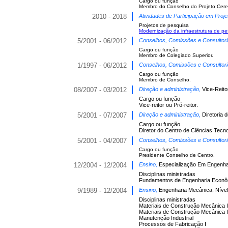
Cargo ou função
Membro do Conselho do Projeto Cere
2010 - 2018
Atividades de Participação em Proje
Projetos de pesquisa
Modernização da infraestrutura de pe
5/2001 - 06/2012
Conselhos, Comissões e Consultor
Cargo ou função
Membro de Colegiado Superior.
1/1997 - 06/2012
Conselhos, Comissões e Consultor
Cargo ou função
Membro de Conselho.
08/2007 - 03/2012
Direção e administração,
Vice-Reito
Cargo ou função
Vice-reitor ou Pró-reitor.
5/2001 - 07/2007
Direção e administração,
Diretoria 
Cargo ou função
Diretor do Centro de Ciências Tecno
5/2001 - 04/2007
Conselhos, Comissões e Consultor
Cargo ou função
Presidente Conselho de Centro.
12/2004 - 12/2004
Ensino,
Especialização Em Engenhari
Disciplinas ministradas
Fundamentos de Engenharia Econô
9/1989 - 12/2004
Ensino,
Engenharia Mecânica, Níve
Disciplinas ministradas
Materiais de Construção Mecânica I
Materiais de Construção Mecânica I
Manutenção Industrial
Processos de Fabricação I