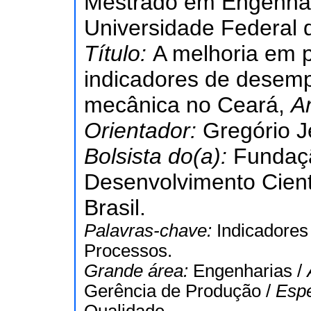
Mestrado em Engenhar
Universidade Federal 
Título:
A melhoria em 
indicadores de desemp
mecânica no Ceará,
A
Orientador:
Gregório J
Bolsista do(a):
Fundaç
Desenvolvimento Cient
Brasil.
Palavras-chave:
Indicadore
Processos.
Grande área:
Engenharias /
Gerência de Produção /
Espe