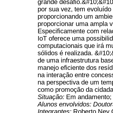
grande desafio.&#10;&#10;
por sua vez, tem evoluído
proporcionando um ambient
proporcionar uma ampla va
Especificamente com relaç
IoT oferece uma possibil
computacionais que irá m
sólidos é realizada. &#10
de uma infraestrutura bas
manejo eficiente dos res
na interação entre conces
na perspectiva de um tem
como promoção da cidada
Situação:
Em andamento
Alunos envolvidos:
Douto
Integrantes:
Roberto Ney C