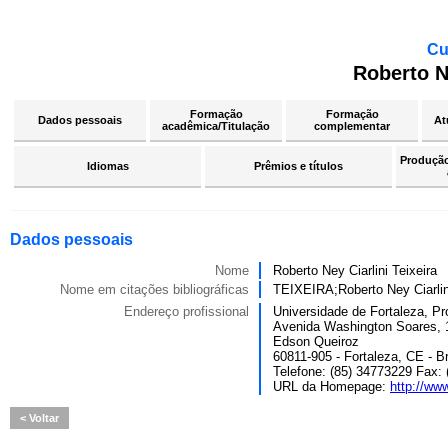
Cu
Roberto Ne
Formação
Formação
Dados pessoais
At
acadêmica/Titulação
complementar
Produção 
Idiomas
Prêmios e títulos
Dados pessoais
Nome
Roberto Ney Ciarlini Teixeira
Nome em citações bibliográficas
TEIXEIRA;Roberto Ney Ciar
Endereço profissional
Universidade de Fortaleza, 
Avenida Washington Soares, 
Edson Queiroz
60811-905 - Fortaleza, CE - Br
Telefone: (85) 34773229 Fax:
URL da Homepage:
http://www
Voltar