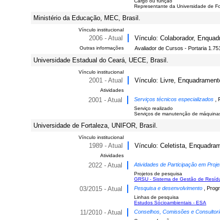
Cargo ou função
Representante da Universidade de Fo
Ministério da Educação, MEC, Brasil.
Vínculo institucional
2006 - Atual
Vínculo: Colaborador, Enquad
Outras informações
Avaliador de Cursos - Portaria 1.751
Universidade Estadual do Ceará, UECE, Brasil.
Vínculo institucional
2001 - Atual
Vínculo: Livre, Enquadrament
Atividades
2001 - Atual
Serviços técnicos especializados
, 
Serviço realizado
Serviços de manutenção de máquina
Universidade de Fortaleza, UNIFOR, Brasil.
Vínculo institucional
1989 - Atual
Vínculo: Celetista, Enquadram
Atividades
2022 - Atual
Atividades de Participação em Proje
Projetos de pesquisa
GRSU - Sistema de Gestão de Resíd
03/2015 - Atual
Pesquisa e desenvolvimento
, Prog
Linhas de pesquisa
Estudos Sócioambientais - ESA
11/2010 - Atual
Conselhos, Comissões e Consultor