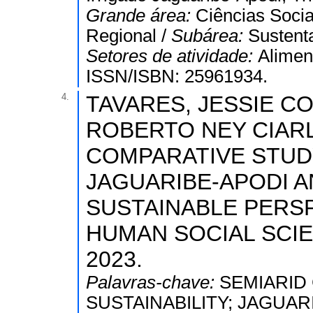
Grande área:
Ciências Socia
Regional /
Subárea:
Sustenta
Setores de atividade:
Alimen
ISSN/ISBN: 25961934.
4.
TAVARES, JESSIE CO
ROBERTO NEY CIARLIN
COMPARATIVE STUD
JAGUARIBE-APODI A
SUSTAINABLE PERS
HUMAN SOCIAL SCIENC
2023.
Palavras-chave:
SEMIARID
SUSTAINABILITY; JAGUA