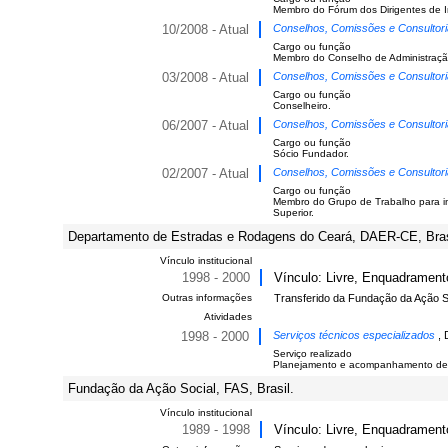
Membro do Fórum dos Dirigentes de I
10/2008 - Atual
Conselhos, Comissões e Consultor
Cargo ou função
Membro do Conselho de Administraçã
03/2008 - Atual
Conselhos, Comissões e Consultor
Cargo ou função
Conselheiro.
06/2007 - Atual
Conselhos, Comissões e Consultor
Cargo ou função
Sócio Fundador.
02/2007 - Atual
Conselhos, Comissões e Consultor
Cargo ou função
Membro do Grupo de Trabalho para im
Superior.
Departamento de Estradas e Rodagens do Ceará, DAER-CE, Bras
Vínculo institucional
1998 - 2000
Vínculo: Livre, Enquadramento
Outras informações
Transferido da Fundação da Ação 
Atividades
1998 - 2000
Serviços técnicos especializados
,
Serviço realizado
Planejamento e acompanhamento de 
Fundação da Ação Social, FAS, Brasil.
Vínculo institucional
1989 - 1998
Vínculo: Livre, Enquadramento