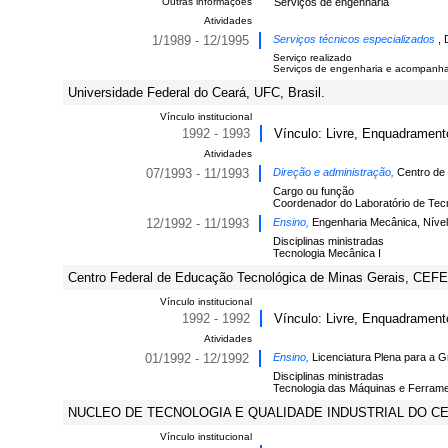
Outras informações
Serviços de engenharia
Atividades
1/1989 - 12/1995
Serviços técnicos especializados
, 
Serviço realizado
Serviços de engenharia e acompanham
Universidade Federal do Ceará, UFC, Brasil.
Vínculo institucional
1992 - 1993
Vínculo: Livre, Enquadramento 
Atividades
07/1993 - 11/1993
Direção e administração,
Centro de
Cargo ou função
Coordenador do Laboratório de Tec
12/1992 - 11/1993
Ensino,
Engenharia Mecânica, Níve
Disciplinas ministradas
Tecnologia Mecânica I
Centro Federal de Educação Tecnológica de Minas Gerais, CEFE
Vínculo institucional
1992 - 1992
Vínculo: Livre, Enquadramento
Atividades
01/1992 - 12/1992
Ensino,
Licenciatura Plena para a 
Disciplinas ministradas
Tecnologia das Máquinas e Ferram
NUCLEO DE TECNOLOGIA E QUALIDADE INDUSTRIAL DO CEAR
Vínculo institucional