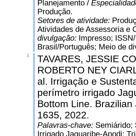
Planejamento /
Especialida
Produção.
Setores de atividade:
Produç
Atividades de Assessoria e 
divulgação:
Impresso; ISSN
Brasil/Português; Meio de d
3.
TAVARES, JESSIE CO
ROBERTO NEY CIARLI
al. Irrigação e Susten
perímetro irrigado Jag
Bottom Line. Brazilian 
1635, 2022.
Palavras-chave:
Semiárido; 
Irrigado Jaguaribe-Apodi; Tr