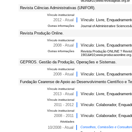
9834&#10;www.revistageas.org.br
Revista Ciências Administrativas (UNIFOR).
Vínculo institucional
2012 - Atual
Vínculo: Livre, Enquadrament
Outras informações
Journal of Administrative Sciences
Revista Produção Online.
Vínculo institucional
2008 - Atual
Vínculo: Livre, Enquadrament
Outras informações
Revista Produção ONLINE ? Revist
1901&#10;www.producaoonline.org.
GEPROS. Gestão da Produção, Operações e Sistemas.
Vínculo institucional
2008 - Atual
Vínculo: Livre, Enquadrament
Fundação Cearense de Apoio ao Desenvolvimento Científico e Te
Vínculo institucional
2013 - Atual
Vínculo: Livre, Enquadrament
Vínculo institucional
2011 - 2012
Vínculo: Colaborador, Enqua
Vínculo institucional
2008 - 2011
Vínculo: Colaborador, Enquad
Atividades
10/2008 - Atual
Conselhos, Comissões e Consultor