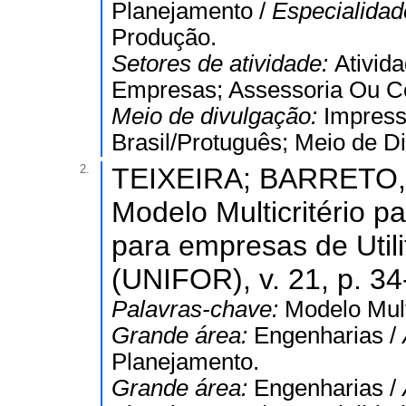
Planejamento /
Especialida
Produção.
Setores de atividade:
Ativid
Empresas; Assessoria Ou Con
Meio de divulgação:
Impress
Brasil/Protuguês; Meio de 
2.
TEIXEIRA; BARRETO, J
Modelo Multicritério p
para empresas de Uti
(UNIFOR), v. 21, p. 34
Palavras-chave:
Modelo Multi
Grande área:
Engenharias /
Planejamento.
Grande área:
Engenharias /