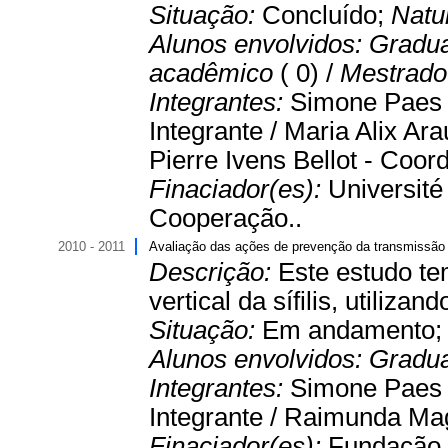
Situação:
Concluído;
Natu
Alunos envolvidos:
Gradu
acadêmico
( 0) /
Mestrado 
Integrantes:
Simone Paes d
Integrante / Maria Alix Ara
Pierre Ivens Bellot - Coor
Finaciador(es):
Université
Cooperação..
2010 - 2011
Avaliação das ações de prevenção da transmissão ve
Descrição:
Este estudo te
vertical da sífilis, utiliz
Situação:
Em andamento
Alunos envolvidos:
Gradu
Integrantes:
Simone Paes d
Integrante / Raimunda Mag
Finaciador(es):
Fundação 