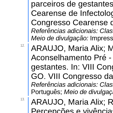
parceiros de gestantes 
Cearense de Infectolog
Congresso Cearense de
Referências adicionais:
Clas
Meio de divulgação:
Impres
12.
ARAUJO, Maria Alix; M
Aconselhamento Pré - 
gestantes. In: VIII Co
GO. VIII Congresso d
Referências adicionais:
Clas
Português;
Meio de divulga
13.
ARAUJO, Maria Alix; Ra
Percepções e vivências