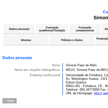
Cu
Simon
Formação
Formação
Dados pessoais
At
acadêmica/Titulação
complementar
Produção 
Idiomas
Prêmios e títulos
Dados pessoais
Nome
Simone Paes de Melo
Nome em citações bibliográficas
MELO, Simone Paes de;MELO
Endereço profissional
Universidade de Fortaleza, C
Av. Washington Soares, 1321
Edson Queiroz
60811-341 - Fortaleza, CE - Br
Telefone: (85) 34773000 Fax:
URL da Homepage:
http:// ww
Voltar