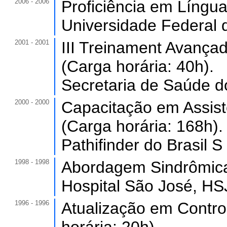
2006 - 2006
Proficiência em Língua
Universidade Federal 
2001 - 2001
III Treinament Avanç
(Carga horária: 40h).
Secretaria de Saúde d
2000 - 2000
Capacitação em Assist
(Carga horária: 168h).
Pathifinder do Brasil S 
1998 - 1998
Abordagem Sindrômica
Hospital São José, HSJ
1996 - 1996
Atualização em Control