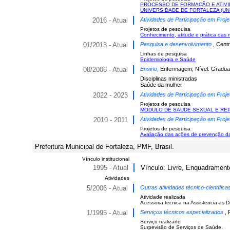
PROCESSO DE FORMAÇÃO E ATIVI
UNIVERSIDADE DE FORTALEZA (UN
2016 - Atual
Atividades de Participação em Proje
Projetos de pesquisa
Conhecimento, atitude e prática das 
01/2013 - Atual
Pesquisa e desenvolvimento
, Cent
Linhas de pesquisa
Epidemiologia e Saúde
08/2006 - Atual
Ensino,
Enfermagem, Nível: Gradua
Disciplinas ministradas
Saúde da mulher
2022 - 2023
Atividades de Participação em Proje
Projetos de pesquisa
MODULO DE SAUDE SEXUAL E RE
2010 - 2011
Atividades de Participação em Proje
Projetos de pesquisa
Avaliação das ações de prevenção da t
Prefeitura Municipal de Fortaleza, PMF, Brasil.
Vínculo institucional
1995 - Atual
Vínculo: Livre, Enquadramento
Atividades
5/2006 - Atual
Outras atividades técnico-científic
Atividade realizada
Acessoria tecnica na Assistencia as D
1/1995 - Atual
Serviços técnicos especializados
, 
Serviço realizado
Surpevisão de Serviços de Saúde.