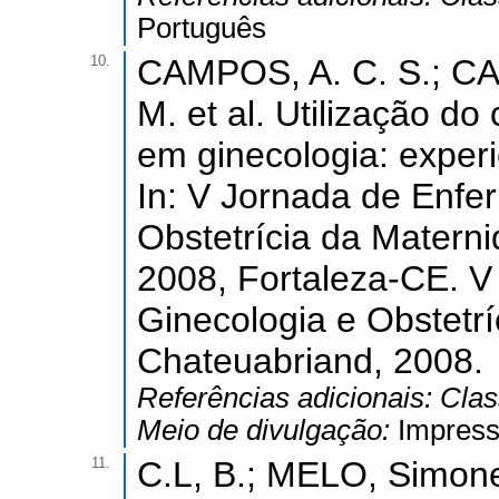
Português
10.
CAMPOS, A. C. S.; CA
M. et al. Utilização do
em ginecologia: exper
In: V Jornada de Enf
Obstetrícia da Matern
2008, Fortaleza-CE. 
Ginecologia e Obstetr
Chateuabriand, 2008.
Referências adicionais:
Clas
Meio de divulgação:
Impres
11.
C.L, B.; MELO, Simon