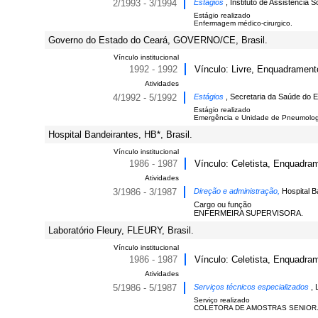
2/1993 - 3/1994
Estágios
, Instituto de Assistencia So
Estágio realizado
Enfermagem médico-cirurgico.
Governo do Estado do Ceará, GOVERNO/CE, Brasil.
Vínculo institucional
1992 - 1992
Vínculo: Livre, Enquadrament
Atividades
4/1992 - 5/1992
Estágios
, Secretaria da Saúde do 
Estágio realizado
Emergência e Unidade de Pneumolog
Hospital Bandeirantes, HB*, Brasil.
Vínculo institucional
1986 - 1987
Vínculo: Celetista, Enquadram
Atividades
3/1986 - 3/1987
Direção e administração,
Hospital B
Cargo ou função
ENFERMEIRA SUPERVISORA.
Laboratório Fleury, FLEURY, Brasil.
Vínculo institucional
1986 - 1987
Vínculo: Celetista, Enquadram
Atividades
5/1986 - 5/1987
Serviços técnicos especializados
, 
Serviço realizado
COLETORA DE AMOSTRAS SENIOR