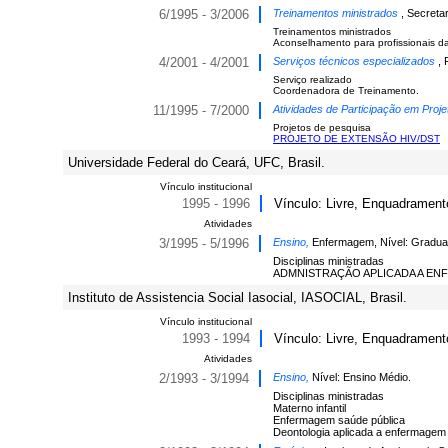
6/1995 - 3/2006
Treinamentos ministrados
, Secreta
Treinamentos ministrados
Aconselhamento para profissionais d
4/2001 - 4/2001
Serviços técnicos especializados
, 
Serviço realizado
Coordenadora de Treinamento.
11/1995 - 7/2000
Atividades de Participação em Proje
Projetos de pesquisa
PROJETO DE EXTENSÃO HIV/DST
Universidade Federal do Ceará, UFC, Brasil.
Vínculo institucional
1995 - 1996
Vínculo: Livre, Enquadramen
Atividades
3/1995 - 5/1996
Ensino,
Enfermagem, Nível: Gradua
Disciplinas ministradas
ADMNISTRAÇÃO APLICADA A E
Instituto de Assistencia Social Iasocial, IASOCIAL, Brasil.
Vínculo institucional
1993 - 1994
Vínculo: Livre, Enquadramento 
Atividades
2/1993 - 3/1994
Ensino,
Nível: Ensino Médio.
Disciplinas ministradas
Materno infantil
Enfermagem saúde pública
Deontologia aplicada a enfermagem