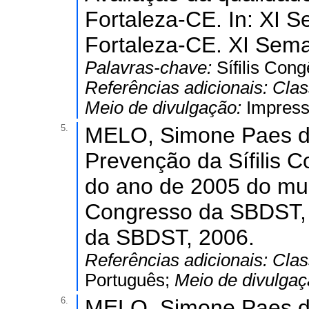
Fortaleza-CE. In: XI 
Fortaleza-CE. XI Sema
Palavras-chave:
Sífilis Cong
Referências adicionais:
Clas
Meio de divulgação:
Impres
5.
MELO, Simone Paes de
Prevenção da Sífilis C
do ano de 2005 do mun
Congresso da SBDST, 
da SBDST, 2006.
Referências adicionais:
Clas
Português;
Meio de divulga
6.
MELO, Simone Paes de;