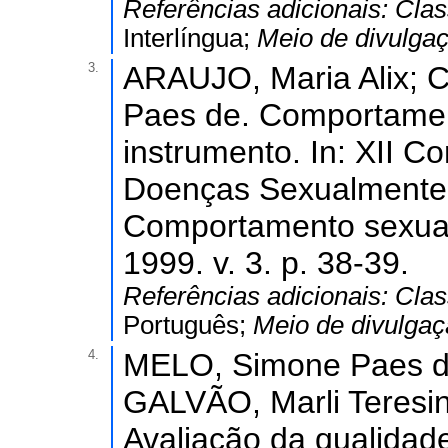
Referências adicionais:
Clas
Interlíngua;
Meio de divulga
3.
ARAUJO, Maria Alix;
Paes de. Comportamen
instrumento. In: XII 
Doenças Sexualmente T
Comportamento sexual
1999. v. 3. p. 38-39.
Referências adicionais:
Clas
Português;
Meio de divulga
4.
MELO, Simone Paes d
GALVÃO, Marli Teresinh
Avaliação da qualidade