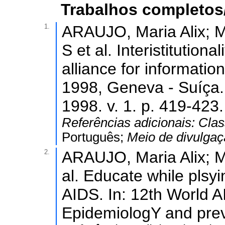
Trabalhos completos
1.
ARAUJO, Maria Alix;
S et al. Interistitution
alliance for informatio
1998, Geneva - Suíça.
1998. v. 1. p. 419-423.
Referências adicionais:
Clas
Português;
Meio de divulga
2.
ARAUJO, Maria Alix; 
al. Educate while plsyi
AIDS. In: 12th World 
EpidemiologY and prev