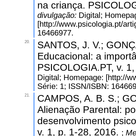
na criança. PSICOLOGI
divulgação:
Digital; Homepa
[http://www.psicologia.pt/art
16466977.
20.
SANTOS, J. V.; GONÇA
Educacional: a importâ
PSICOLOGIA.PT, v. 1, 
Digital; Homepage: [http://ww
Série: 1; ISSN/ISBN: 16466
21.
CAMPOS, A. B. S.; G
Alienação Parental: p
desenvolvimento psic
v. 1, p. 1-28, 2016.
;
Me