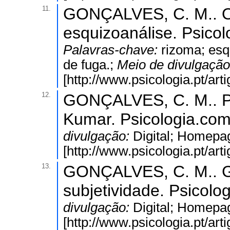
11.
GONÇALVES, C. M.. O 
esquizoanálise. Psicolo
Palavras-chave:
rizoma; esq
de fuga.;
Meio de divulgaçã
[http://www.psicologia.pt/ar
12.
GONÇALVES, C. M.. P
Kumar. Psicologia.com.
divulgação:
Digital; Homepa
[http://www.psicologia.pt/ar
13.
GONÇALVES, C. M.. Gu
subjetividade. Psicolog
divulgação:
Digital; Homepa
[http://www.psicologia.pt/ar