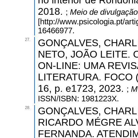
no interior de Rondôni
2018.
;
Meio de divulgaçã
[http://www.psicologia.pt/art
16466977.
27.
GONÇALVES, CHARL
NETO, JOÃO LEITE.
ON-LINE: UMA REVI
LITERATURA. FOCO 
16, p. e1723, 2023.
;
M
ISSN/ISBN: 1981223X.
28.
GONÇALVES, CHARLI
RICARDO MÉGRE AL
FERNANDA. ATENDI