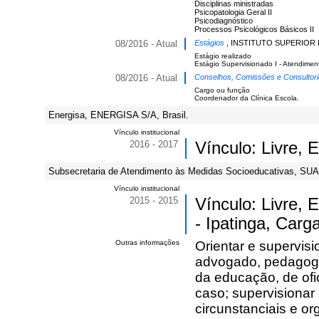
Disciplinas ministradas
Psicopatologia Geral II
Psicodiagnóstico
Processos Psicológicos Básicos II
08/2016 - Atual
Estágios
, INSTITUTO SUPERIOR 
Estágio realizado
Estágio Supervisionado I - Atendimen
08/2016 - Atual
Conselhos, Comissões e Consultor
Cargo ou função
Coordenador da Clínica Escola.
Energisa, ENERGISA S/A, Brasil.
Vínculo institucional
2016 - 2017
Vínculo: Livre,
Subsecretaria de Atendimento às Medidas Socioeducativas, SUA
Vínculo institucional
2015 - 2015
Vínculo: Livre,
- Ipatinga, Carg
Outras informações
Orientar e supervisi
advogado, pedagogo
da educação, de ofi
caso; supervisionar 
circunstanciais e o