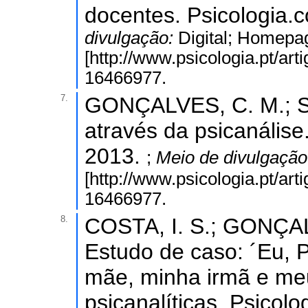
docentes. Psicologia.c
divulgação:
Digital; Homepa
[http://www.psicologia.pt/ar
16466977.
7.
GONÇALVES, C. M.; SIL
através da psicanálise.
2013.
;
Meio de divulgaçã
[http://www.psicologia.pt/ar
16466977.
8.
COSTA, I. S.; GONÇAL
Estudo de caso: ´Eu, P
mãe, minha irmã e meu
psicanalíticas. Psicolo