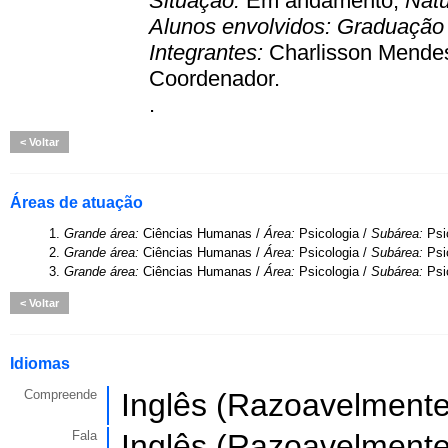
Situação:
Em andamento;
Nat
Alunos envolvidos:
Graduaçã
Integrantes:
Charlisson Mendes 
Coordenador.
.
Voltar
Áreas de atuação
1.
Grande área:
Ciências Humanas /
Área:
Psicologia /
Subárea:
Psi
2.
Grande área:
Ciências Humanas /
Área:
Psicologia /
Subárea:
Psi
3.
Grande área:
Ciências Humanas /
Área:
Psicologia /
Subárea:
Psi
Voltar
Idiomas
Compreende
Inglês (Razoavelmente
Fala
Inglês (Razoavelmente