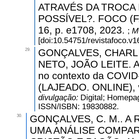
ATRAVÉS DA TROCA 
POSSÍVEL?. FOCO (F
16, p. e1708, 2023.
;
M
[doi:10.54751/revistafoco.v
29.
GONÇALVES, CHARL
NETO, JOÃO LEITE. At
no contexto da COV
(LAJEADO. ONLINE), v
divulgação:
Digital; Homepag
ISSN/ISBN: 19830882.
30.
GONÇALVES, C. M.. A
UMA ANÁLISE COMPAR