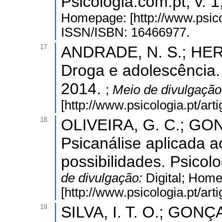
Psicologia.com.pt, v. 1
Homepage: [http://www.psicol
ISSN/ISBN: 16466977.
17.
ANDRADE, N. S.; HERI
Droga e adolescência. P
2014.
;
Meio de divulgaçã
[http://www.psicologia.pt/ar
18.
OLIVEIRA, G. C.; GON
Psicanálise aplicada a
possibilidades. Psicolo
de divulgação:
Digital; Hom
[http://www.psicologia.pt/ar
19.
SILVA, I. T. O.; GONÇA