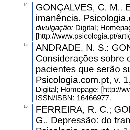
14.
GONÇALVES, C. M.. Esq
imanência. Psicologia.
divulgação:
Digital; Homepa
[http://www.psicologia.pt/ar
15.
ANDRADE, N. S.; GON
Considerações sobre 
pacientes que serão su
Psicologia.com.pt, v. 1
Digital; Homepage: [http://ww
ISSN/ISBN: 16466977.
16.
FERREIRA, R. C.; GO
G.. Depressão: do tra