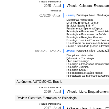
Vínculo institucional
2025 - Atual
Vínculo: Celetista, Enquadram
Atividades
01/2026 - Atual
Ensino,
Psicologia, Nível: Graduaçã
Disciplinas ministradas
Dinâmica Empresa Familiar
Estágios Básico I, III, VII
Fundamentos Epistemológicos
Psicologia e Processos Comunitári
Psicologia e Processos da Saúde
Psicologia e Relações Grupais
Psicologia Jurídica (Teoria e Prática
Psicoterapia da Infância e da Adole
Saúde e Sociedade (Teoria e Prátic
08/2025 - 12/2025
Ensino,
Psicologia, Nível: Graduaçã
Disciplinas ministradas
Educação e Tecnologia
Ética em Psicologia
Psicologia e Processos Comunitári
Psicologia Jurídica
Psicologia Social II
Psicopatologia e Saúde Mental
Psicoterapia da Infância e da Adole
Autônomo, AUTÔMONO, Brasil.
Vínculo institucional
2019 - Atual
Vínculo: Livre, Enquadramento
Revista Científica Eletrônica de Psicologia.
Vínculo institucional
2017 - Atual