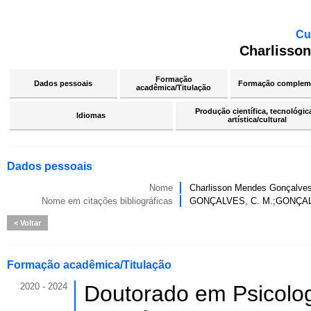
Cu
Charlisso
Formação
Dados pessoais
Formação complem
acadêmica/Titulação
Produção científica, tecnológic
Idiomas
artística/cultural
Dados pessoais
Nome
Charlisson Mendes Gonçalve
Nome em citações bibliográficas
GONÇALVES, C. M.;GONÇA
Voltar
Formação acadêmica/Titulação
2020 - 2024
Doutorado em Psicolog