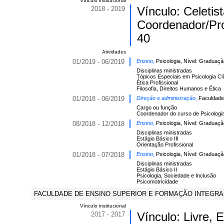
Vínculo institucional
2018 - 2019
Vínculo: Celeti
Coordenador/Pro
40
Atividades
01/2019 - 06/2019
Ensino,
Psicologia, Nível: Graduaçã
Disciplinas ministradas
Tópicos Especiais em Psicologia Clí
Ética Profissional
Filosofia, Direitos Humanos e Ética
01/2018 - 06/2019
Direção e administração,
Faculdades
Cargo ou função
Coordenador do curso de Psicologia
08/2018 - 12/2018
Ensino,
Psicologia, Nível: Graduaçã
Disciplinas ministradas
Estágio Básico III
Orientação Profissional
01/2018 - 07/2018
Ensino,
Psicologia, Nível: Graduaçã
Disciplinas ministradas
Estágio Básico II
Psicologia, Sociedade e Inclusão
Psicomotricidade
FACULDADE DE ENSINO SUPERIOR E FORMAÇÃO INTEGRAL, 
Vínculo institucional
2017 - 2017
Vínculo: Livre,