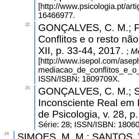
[http://www.psicologia.pt/art
16466977.
22.
GONÇALVES, C. M.; FE
Conflitos e o resto nã
XII, p. 33-44, 2017.
;
Me
[http://www.isepol.com/asep
mediacao_de_conflitos_e_o_r
ISSN/ISBN: 1809709X.
23.
GONÇALVES, C. M.; S
Inconsciente Real em L
de Psicologia, v. 28, p
Série: 28; ISSN/ISBN: 1806
24.
SIMOES, M. M.; SANTOS, V