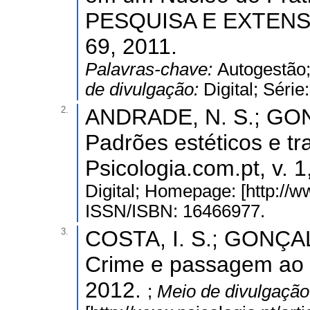
PESQUISA E EXTENSÃO
69, 2011.
Palavras-chave:
Autogestão;
de divulgação:
Digital; Séri
2.
ANDRADE, N. S.; GON
Padrões estéticos e tr
Psicologia.com.pt, v. 1
Digital; Homepage: [http://ww
ISSN/ISBN: 16466977.
3.
COSTA, I. S.; GONÇAL
Crime e passagem ao at
2012.
;
Meio de divulgaçã