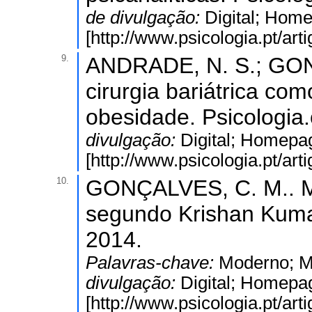
de divulgação:
Digital; Hom
[http://www.psicologia.pt/ar
9.
ANDRADE, N. S.; GON
cirurgia bariátrica com
obesidade. Psicologia.
divulgação:
Digital; Homepa
[http://www.psicologia.pt/ar
10.
GONÇALVES, C. M.. Mo
segundo Krishan Kumar.
2014.
Palavras-chave:
Moderno; M
divulgação:
Digital; Homepa
[http://www.psicologia.pt/ar