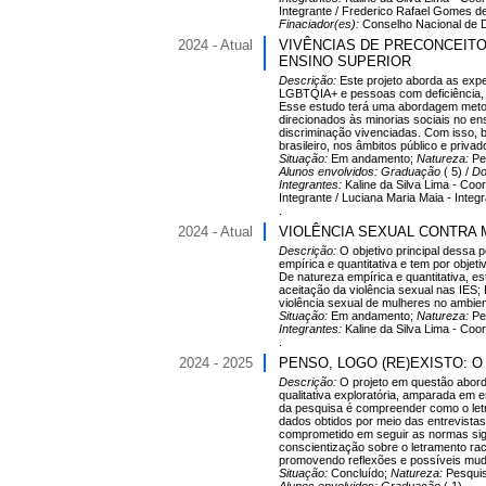
Integrante / Frederico Rafael Gomes de
Finaciador(es):
Conselho Nacional de De
2024 - Atual
VIVÊNCIAS DE PRECONCEITO
ENSINO SUPERIOR
Descrição:
Este projeto aborda as exp
LGBTQIA+ e pessoas com deficiência, 
Esse estudo terá uma abordagem metodo
direcionados às minorias sociais no en
discriminação vivenciadas. Com isso, b
brasileiro, nos âmbitos público e privado
Situação:
Em andamento;
Natureza:
Pe
Alunos envolvidos:
Graduação
( 5) /
Do
Integrantes:
Kaline da Silva Lima - Coo
Integrante / Luciana Maria Maia - Integ
.
2024 - Atual
VIOLÊNCIA SEXUAL CONTRA 
Descrição:
O objetivo principal dessa 
empírica e quantitativa e tem por obje
De natureza empírica e quantitativa, e
aceitação da violência sexual nas IES;
violência sexual de mulheres no ambien
Situação:
Em andamento;
Natureza:
Pe
Integrantes:
Kaline da Silva Lima - Coo
.
2024 - 2025
PENSO, LOGO (RE)EXISTO: 
Descrição:
O projeto em questão aborda
qualitativa exploratória, amparada em 
da pesquisa é compreender como o letra
dados obtidos por meio das entrevistas
comprometido em seguir as normas sigi
conscientização sobre o letramento rac
promovendo reflexões e possíveis mud
Situação:
Concluído;
Natureza:
Pesqui