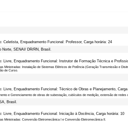
o: Celetista, Enquadramento Funcional: Professor, Carga horária: 24
 Norte, SENAI/ DR/RN, Brasil.
o: Livre, Enquadramento Funcional: Instrutor de Formação Técnica e Profissio
inas Ministradas: Instalação de Sistemas Elétricos de Potência (Geração Transmissão e Disi
ão de Curso.
o: Livre, Enquadramento Funcional: Técnico de Obras e Planejamento, Carga 
mento e Gerenciamento de obras de subestação, cubículos de medição, extensão de redes d
A, Brasil.
o: Livre, Enquadramento Funcional: Iniciação à Docência, Carga horária: 10
inas Ministradas: Conversão Eletromecânica I e Conversão Eletromecânica II.