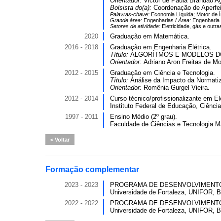
Orientador:
Victor de Paula Brandão Ag
Bolsista do(a):
Coordenação de Aperfei
Palavras-chave:
Economia Líquida; Motor de Í
Grande área:
Engenharias /
Área:
Engenharia 
Setores de atividade:
Eletricidade, gás e outras
2020
Graduação em Matemática.
2016 - 2018
Graduação em Engenharia Elétrica.
Título:
ALGORÍTMOS E MODELOS DO
Orientador:
Adriano Aron Freitas de Mo
2012 - 2015
Graduação em Ciência e Tecnologia.
Título:
Análise da Impacto da Normatiza
Orientador:
Romênia Gurgel Vieira.
2012 - 2014
Curso técnico/profissionalizante em El
Instituto Federal de Educação, Ciência
1997 - 2011
Ensino Médio (2º grau).
Faculdade de Ciências e Tecnologia Ma
Voltar
Formação complementar
2023 - 2023
PROGRAMA DE DESENVOLVIMENTO PR
Universidade de Fortaleza, UNIFOR, Br
2022 - 2022
PROGRAMA DE DESENVOLVIMENTO PR
Universidade de Fortaleza, UNIFOR, Br