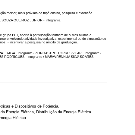
o melhor, mais próxima do tripé ensino, pesquisa e extensão...
DE SOUZA QUEIROZ JUNIOR - Integrante.
 grupo PET, aberta à participação também de outros alunos e
rso envolvendo atividade investigativa, experimental ou de simulação de
ios) - incentivar a pesquisa no âmbito da graduação..
IRA FRAGA - Integrante / ZOROASTRO TORRES VILAR - Integrante /
TES RODRIGUES - Integrante / MAEVA RÊNNUA SILVA SOARES
tricas e Dispositivos de Potência.
a Energia Elétrica, Distribuição da Energia Elétrica.
nergia Elétrica.