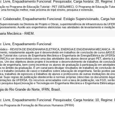
o: Livre, Enquadramento Funcional: Pesquisador, Carga horária: 20, Regime:
pação no Programa de Educação Tutorial - PET (SESu/MEC). O Programa de Educação Tutori
r uma formação melhor, mais próxima do tripé ensino, pesquisa e extensão.
o: Colaborador, Enquadramento Funcional: Estágio Supervisionado, Carga hor
 Supervisionado na Diretoria de Projeto e Obras, superintendência de infraestrutura da UFE
posteamento. Auxilio aos engenheiros eletricistas nas atividades de levantamento e mediçõ
nharia Mecânica - R4EM.
o: Livre, Enquadramento Funcional:
riódico - REVISTA DE ENGENHARIA ELETRICA, ENERGIA E ENGENHARIA MECANICA - R4EM, 
mento, notadamente aquele que é desenvolvido em trabalhos de conclusão de curso.&#10;Es
o Tutorial dos cursos de Engenharia Mecânica e Engenharia de Energia/Elétrica da UFER
ICA a ser desenvolvida como uma das atividades dos alunos desse grupo PET, aberta à pa
os. Um dos objetivos deste projeto é incentivar o desenvolvimento de trabalhos de conclusã
o de engenharia, bem como incentivar os alunos de graduação à participação em atividades d
 no âmbito da graduação. É um canal para divulgar resultados de trabalhos de conclusão de 
 e trabalho (estudos de caso) e trabalhos sobre educação de engenharia. Serão aceitos p
a, trabalhos de egressos e trabalhos de alunos e professores de outras instituições de ensino
al. Suas regras de publicação obedecerão à normas próprias (descritas no documento &quo
entações da UFERSA. Os recursos arrecadados com a taxa de publicação, via FGD, serão d
e pesquisa &quot;Inovação e Tecnologia em Engenharia Mecânica e Engenharia Elétrica&quo
gia do Rio Grande do Norte, IFRN, Brasil.
o: Livre, Enquadramento Funcional: Pesquisador, Carga horária: 10, Regime:
a no Programa de Formação de Recursos Humanos (PFRH)