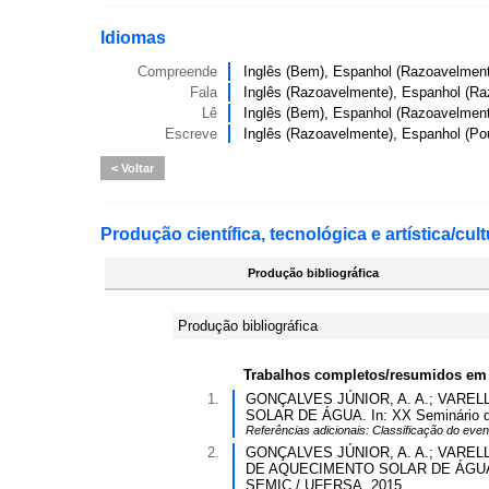
Idiomas
Compreende
Inglês (Bem), Espanhol (Razoavelment
Fala
Inglês (Razoavelmente), Espanhol (Ra
Lê
Inglês (Bem), Espanhol (Razoavelment
Escreve
Inglês (Razoavelmente), Espanhol (Po
Voltar
Produção científica, tecnológica e artística/cult
Produção bibliográfica
Produção bibliográfica
Trabalhos completos/resumidos em
1.
GONÇALVES JÚNIOR, A. A.; VAREL
SOLAR DE ÁGUA. In: XX Seminário de 
Referências adicionais:
Classificação do even
2.
GONÇALVES JÚNIOR, A. A.; VAREL
DE AQUECIMENTO SOLAR DE ÁGUA CONV
SEMIC / UFERSA, 2015.