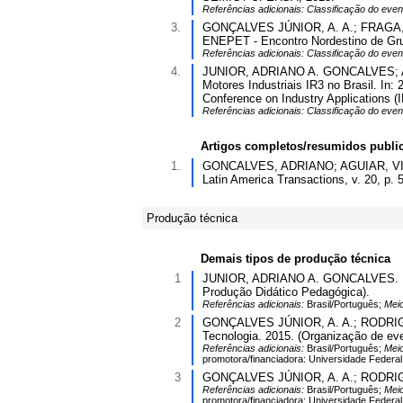
Referências adicionais:
Classificação do even
3.
GONÇALVES JÚNIOR, A. A.; FRAGA, F.
ENEPET - Encontro Nordestino de Gru
Referências adicionais:
Classificação do even
4.
JUNIOR, ADRIANO A. GONCALVES; AGUI
Motores Industriais IR3 no Brasil. In
Conference on Industry Applications 
Referências adicionais:
Classificação do even
Artigos completos/resumidos publi
1.
GONCALVES, ADRIANO; AGUIAR, VICTO
Latin America Transactions, v. 20, p.
Produção técnica
Demais tipos de produção técnica
1
JUNIOR, ADRIANO A. GONCALVES. Intro
Produção Didático Pedagógica).
Referências adicionais:
Brasil/Português;
Meio
2
GONÇALVES JÚNIOR, A. A.; RODRIGUES,
Tecnologia. 2015. (Organização de eve
Referências adicionais:
Brasil/Português;
Meio
promotora/financiadora: Universidade Federal
3
GONÇALVES JÚNIOR, A. A.; RODRIGUES,
Referências adicionais:
Brasil/Português;
Meio
promotora/financiadora: Universidade Federal