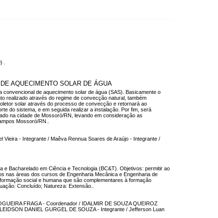
) .
 DE AQUECIMENTO SOLAR DE ÁGUA
ema convencional de aquecimento solar de água (SAS). Basicamente o
to realizado através do regime de convecção natural, também
coletor solar através do processo de convecção e retornará ao
te do sistema, e em seguida realizar a instalação. Por fim, será
lizado na cidade de Mossoró/RN, levando em consideração as
, Campos Mossoró/RN..
 Vieira - Integrante / Maêva Rennua Soares de Araújo - Integrante /
a e Bacharelado em Ciência e Tecnologia (BC&T). Objetivos: permitir ao
ntos nas áreas dos cursos de Engenharia Mecânica e Engenharia de
de formação social e humana que são complementares à formação
tuação: Concluído; Natureza: Extensão..
SON NOGUEIRA FRAGA - Coordenador / IDALMIR DE SOUZA QUEIROZ
GLEIDSON DANIEL GURGEL DE SOUZA - Integrante / Jefferson Luan