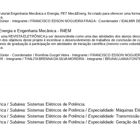
orial Engenharia Mecânica e Energia, PET Mec&Energ, foi criado para oferecer uma formaçã
sa.
s Júnior - Integrante / FRANCISCO EDSON NOGUEIRA FRAGA - Coordenador / IDALMIR 
, Energia e Engenharia Mecânica - R4EM
 em uma REVISTA ELETRÔNICA a ser desenvolvida como uma das atividades dos alunos desse
dos objetivos deste projeto é incentivar o desenvolvimento de trabalhos de conclusão de cu
nos de graduação à participação em atividades de iniciação científica (mesmo como voluntár
sa.
s Júnior - Coordenador / Romênia Gurgel Vieira - Integrante / FRANCISCO EDSON NOGUE
- Integrante / THALITA BRENNA DA SILVA MOREIRA - Integrante / BRUNA LUANA FON
rica /
Subárea:
Sistemas Elétricos de Potência.
rica /
Subárea:
Sistemas Elétricos de Potência /
Especialidade:
Máquinas Elé
rica /
Subárea:
Sistemas Elétricos de Potência /
Especialidade:
Transmissão d
rica /
Subárea:
Sistemas Elétricos de Potência /
Especialidade:
Geração da E