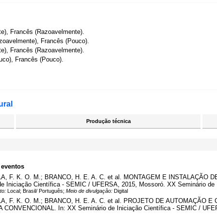
e), Francês (Razoavelmente).
zoavelmente), Francês (Pouco).
e), Francês (Razoavelmente).
uco), Francês (Pouco).
ural
Produção técnica
 eventos
LA, F. K. O. M.; BRANCO, H. E. A. C. et al. MONTAGEM E INSTALA
Iniciação Científica - SEMIC / UFERSA, 2015, Mossoró. XX Seminário de I
to:
Local; Brasil/ Português;
Meio de divulgação:
Digital
LA, F. K. O. M.; BRANCO, H. E. A. C. et al. PROJETO DE AUTOMAÇÃ
ENCIONAL. In: XX Seminário de Iniciação Científica - SEMIC / UFERSA, 