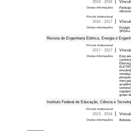
2014 - 2018
Víncul
Outras informações
Partici
oferece
Vínculo institucional
2016 - 2017
Víncul
Outras informações
Estágio
SPDA e 
Revista de Engenharia Elétrica, Energia e Enge
Vínculo institucional
2017 - 2017
Víncul
Outras informações
Este pe
conheci
Educaçã
ELETRÔN
envolvid
simulaçã
pesquisa
mercado
acadêmic
semestr
regulam
grupo d
Instituto Federal de Educação, Ciência e Tecnolo
Vínculo institucional
2013 - 2014
Víncul
Outras informações
Bolsist