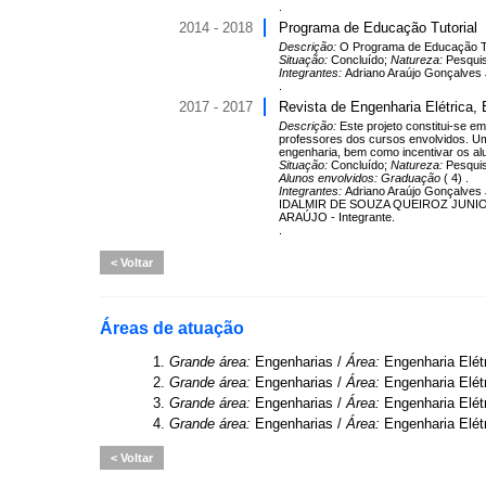
.
2014 - 2018
Programa de Educação Tutorial
Descrição:
O Programa de Educação Tut
Situação:
Concluído;
Natureza:
Pesqui
Integrantes:
Adriano Araújo Gonçalve
.
2017 - 2017
Revista de Engenharia Elétrica
Descrição:
Este projeto constitui-se
professores dos cursos envolvidos. Um 
engenharia, bem como incentivar os alu
Situação:
Concluído;
Natureza:
Pesqui
Alunos envolvidos:
Graduação
( 4) .
Integrantes:
Adriano Araújo Gonçalve
IDALMIR DE SOUZA QUEIROZ JUNIOR 
ARAÚJO - Integrante.
.
Voltar
Áreas de atuação
1.
Grande área:
Engenharias /
Área:
Engenharia Elét
2.
Grande área:
Engenharias /
Área:
Engenharia Elét
3.
Grande área:
Engenharias /
Área:
Engenharia Elét
4.
Grande área:
Engenharias /
Área:
Engenharia Elét
Voltar