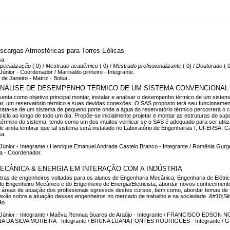
scargas Atmosféricas para Torres Eólicas
sa.
pecialização
( 0) /
Mestrado acadêmico
( 0) /
Mestrado profissionalizante
( 0) /
Doutorado
( 0
únior - Coordenador / Marinaldo pinheiro - Integrante.
o de Janeiro - Matriz - Bolsa..
ANÁLISE DE DESEMPENHO TÉRMICO DE UM SISTEMA CONVENCIONAL
senta como objetivo principal montar, instalar e analisar o desempenho térmico de um sist
ar, um reservatório térmico e suas devidas conexões. O SAS proposto terá seu funcionamen
trata-se de um sistema de pequeno porte onde a água do reservatório térmico percorrerá o 
clo ao longo de todo um dia. Propõe-se inicialmente projetar e montar as estruturas do supor
érmico do sistema, tendo como um dos intuitos verificar se o SAS é adequado para ser uti
Vale ainda lembrar que tal sistema será instalado no Laboratório de Engenharias I, UFERSA
sa.
únior - Integrante / Henrique Emanuel Andrade Castelo Branco - Integrante / Romênia Gurgel
la - Coordenador.
MECÂNICA & ENERGIA EM INTERAÇÃO COM A INDÚSTRIA
tras de engenheiros voltadas para os alunos de Engenharia Mecânica, Engenharia de Elétric
 do Engenheiro Mecânico e do Engenheiro de Energia/Eletricista, abordar novos conhecime
sas áreas de atuação dos profissionais egressos destes cursos, bem como, abordar temas 
eflexão sobre a atuação desses engenheiros no mercado de trabalho e na sociedade..&#10;Si
ão.
s Júnior - Integrante / Maêva Rennua Soares de Araújo - Integrante / FRANCISCO ED
NA DA SILVA MOREIRA - Integrante / BRUNA LUANA FONTES RODRIGUES - Integrante / 