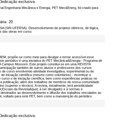
 Dedicação exclusiva.
al Engenharia Mecânica e Energia, PET Mec&Energ, foi criado para
ária: 20
RSA (SIN-UFERSA). Desenvolvimento de projetos elétricos, de lógica,
es das obras em curso.
propõe-se como meio para divulgar e tornar acessível esse
te periódico é uma iniciativa do PET Mecânica&Energia - Programa de
SA Campus Mossoró. Este projeto constitui-se em uma REVISTA
rticipação também de outros alunos e professores dos cursos
o de curso envolvendo atividade investigativa, experimental ou de
e iniciação científica (mesmo como voluntários) - incentivar a
curso e de iniciação científica, bem como experiências práticas no
ara publicação, além dos trabalhos de membros de nossa comunidade
 (superior e técnico). A revista, inicialmente, terá periodicidade
t;Escopo da Revista&quot; à ser divulgado) e à normas e
estinados ao desenvolvimento e difusão dos trabalhos vinculados ao
t; voltado para este PET, bem como a manutenção do periódico.
 Dedicação exclusiva.