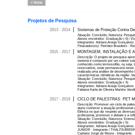
Voltar
Projetos de Pesquisa
2013 - 2014
Sistemas de Proteção Contra De
Situação:
Concluído;
Natureza:
Pesqui
Alunos envolvidos:
Graduação
( 0) /
Es
Integrantes:
Adriano Araújo Gonçalves J
Finaciador(es):
Petróleo Brasileiro - Ri
2015 - 2017
MONTAGEM, INSTALAÇÃO E 
Descrição:
O projeto de pesquisa apre
sistema é composto por um coletor sol
conhecido como termossifão, ou seja, 
reservatório, onde permanecerá neste ci
realizada uma análise de desempenho t
características climáticas da região. 
Situação:
Concluído;
Natureza:
Pesqui
Alunos envolvidos:
Graduação
( 4) .
Integrantes:
Adriano Araújo Gonçalves J
Fabiana Karla de Oliveira Martins Varel
.
2017 - 2019
CICLO DE PALESTRAS: PET 
Descrição:
Promover um ciclo de pales
aluno conhecer a atuação profissional
Elétrica no que diz respeito as diver
profissional, promover o debate e a r
Situação:
Concluído;
Natureza:
Extens
Alunos envolvidos:
Graduação
( 6) .
Integrantes:
Adriano Araújo Gonçalve
JUNIOR - Integrante / THALITA BREN
Caetano Jorge de Moura - Integrante.