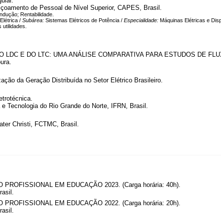
uiar.
çoamento de Pessoal de Nível Superior, CAPES, Brasil.
ndução; Rentabilidade.
Elétrica /
Subárea:
Sistemas Elétricos de Potência /
Especialidade:
Máquinas Elétricas e Disp
 utilidades.
 LDC E DO LTC: UMA ANÁLISE COMPARATIVA PARA ESTUDOS DE FLU
ura.
ção da Geração Distribuída no Setor Elétrico Brasileiro.
etrotécnica.
 e Tecnologia do Rio Grande do Norte, IFRN, Brasil.
ter Christi, FCTMC, Brasil.
OFISSIONAL EM EDUCAÇÃO 2023. (Carga horária: 40h).
asil.
OFISSIONAL EM EDUCAÇÃO 2022. (Carga horária: 20h).
asil.