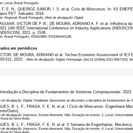
to:
Local; Brasil/ Português
 E. N.; QUEIROZ JUNIOR, I. S. et al. Ciclo de Minicursos. In: XV ENEPET
pos PET. Salvador, 2016.
to:
Regional; Brasil/ Português;
Meio de divulgação:
Digital
AR, VICTOR DE P. B.; DE MOURA, ADRIANO A. F. et al. Influência da Taxa
: 2021 14th IEEE International Conference on Industry Applications (INDUSCON
(INDUSCON), 2021. p. 1538.
to:
Brasil/ Português; ISSN/ISBN: 9781665441186.
cados em periódicos
R; DE MOURA, ADRIANO et al. Techno Economic Assessment of IE3 Electri
 503-511, 2022.
;
Meio de divulgação:
Digital; Homepage: [doi:10.1109/tla.2022.9667150]; S
dução a Disciplina de Fundamentos de Sistemas Computacionais. 2023. (Des
 de divulgação:
Digital; Finalidade: Apresentar ao discentes a disciplina de fundamentos de
 B. L. F.; FRAGA, F. E. N. et al. I Ciclo de Minicursos: Engenharia Mecâ
nto/Outro).
 de divulgação:
Impresso; Evento itinerante: Não; Duração do evento: 2; Local: Universidad
 Rural do Semi-Árido.
 B. L. F.; FRAGA, F. E. N. et al. II Semana de Engenharias: Mecânica e 
 de divulgação:
Impresso; Evento itinerante: Não; Duração do evento: 4; Local: Universidad
 Rural do Semi-Árido.