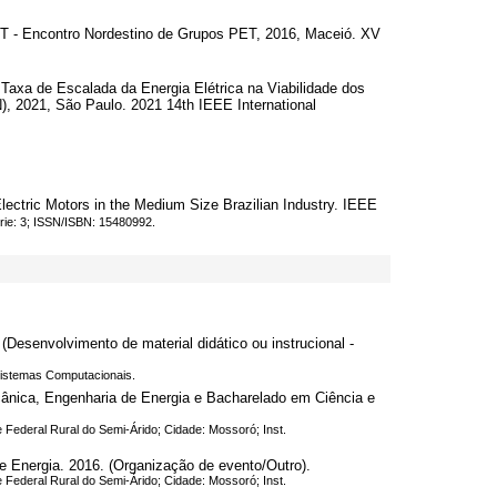
 - Encontro Nordestino de Grupos PET, 2016, Maceió. XV
 de Escalada da Energia Elétrica na Viabilidade dos
), 2021, São Paulo. 2021 14th IEEE International
c Motors in the Medium Size Brazilian Industry. IEEE
érie: 3; ISSN/ISBN: 15480992.
envolvimento de material didático ou instrucional -
 Sistemas Computacionais.
nica, Engenharia de Energia e Bacharelado em Ciência e
e Federal Rural do Semi-Árido; Cidade: Mossoró; Inst.
Energia. 2016. (Organização de evento/Outro).
e Federal Rural do Semi-Árido; Cidade: Mossoró; Inst.