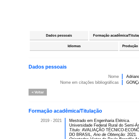
Dados pessoais
Formação acadêmica/Titula
Idiomas
Produção c
Dados pessoais
Nome
Adrian
Nome em citações bibliográficas
GONÇA
Voltar
Formação acadêmica/Titulação
2019 - 2021
Mestrado em Engenharia Elétrica.
Universidade Federal Rural do Semi-Á
Título:
AVALIAÇÃO TÉCNICO-ECONÔ
DO BRASIL,
Ano de Obtenção:
2021.