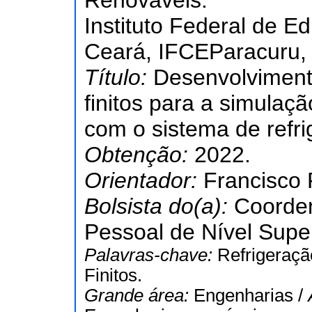
Renováveis.
Instituto Federal de E
Ceará, IFCEParacuru, 
Título:
Desenvolvimento
finitos para a simulaç
com o sistema de refr
Obtenção:
2022.
Orientador:
Francisco 
Bolsista do(a):
Coorde
Pessoal de Nível Super
Palavras-chave:
Refrigeraçã
Finitos.
Grande área:
Engenharias /