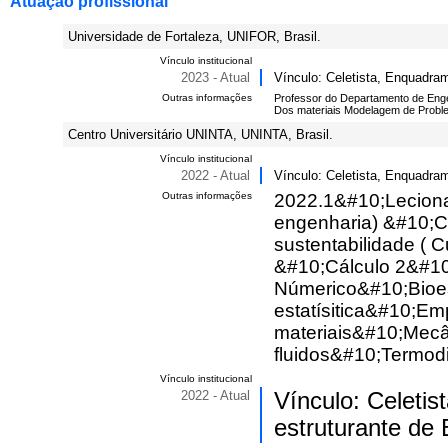
Atuação profissional
Universidade de Fortaleza, UNIFOR, Brasil.
Vínculo institucional
2023 - Atual
Vínculo: Celetista, Enquadram
Outras informações
Professor do Departamento de Enge
Dos materiais Modelagem de Prob
Centro Universitário UNINTA, UNINTA, Brasil.
Vínculo institucional
2022 - Atual
Vínculo: Celetista, Enquadram
Outras informações
2022.1&#10;Leciona 
engenharia) &#10;C
sustentabilidade ( 
&#10;Cálculo 2&#10
Númerico&#10;Bioes
estatísitica&#10;E
materiais&#10;Mecâ
fluidos&#10;Termod
Vínculo institucional
2022 - Atual
Vínculo: Celeti
estruturante de 