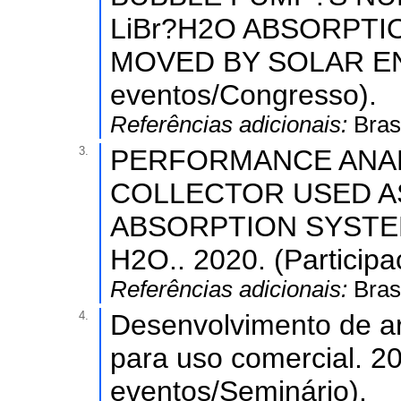
LiBr?H2O ABSORPTI
MOVED BY SOLAR ENER
eventos/Congresso).
Referências adicionais:
Brasi
3.
PERFORMANCE ANAL
COLLECTOR USED AS
ABSORPTION SYSTEM
H2O.. 2020. (Particip
Referências adicionais:
Brasi
4.
Desenvolvimento de ar
para uso comercial. 2
eventos/Seminário).