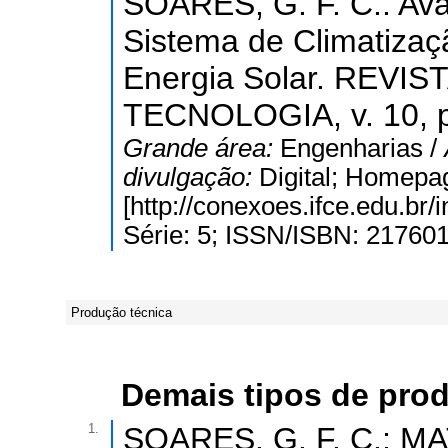
SOARES, G. F. C.. Av
Sistema de Climatizaç
Energia Solar. REVI
TECNOLOGIA, v. 10, p
Grande área:
Engenharias /
divulgação:
Digital; Homepa
[http://conexoes.ifce.edu.br
Série: 5; ISSN/ISBN: 21760
Produção técnica
Demais tipos de pro
1.
SOARES, G. F. C.; MA