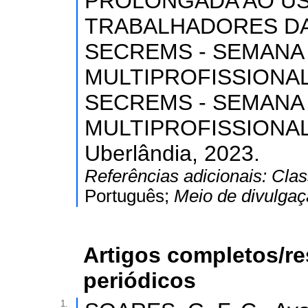
PROLONGADA AO USO
TRABALHADORES DA C
SECREMS - SEMANA 
MULTIPROFISSIONAL E
SECREMS - SEMANA 
MULTIPROFISSIONAL 
Uberlândia, 2023.
Referências adicionais:
Clas
Português;
Meio de divulga
Artigos completos/r
periódicos
1.