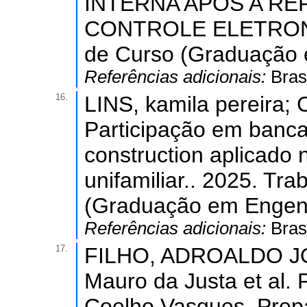
INTERNA APÓS A R
CONTROLE ELETRONIC
de Curso (Graduação e
Referências adicionais:
Bras
16.
LINS, kamila pereira;
Participação em banca
construction aplicado
unifamiliar.. 2025. Tr
(Graduação em Engenha
Referências adicionais:
Bras
17.
FILHO, ADROALDO J
Mauro da Justa et al.
Coelho Vasques. Prep