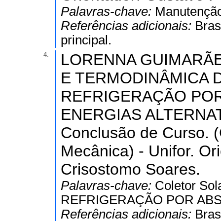
Palavras-chave:
Manutenção
Referências adicionais:
Bras
principal.
4.
LORENNA GUIMARÃES
E TERMODINÂMICA D
REFRIGERAÇÃO POR
ENERGIAS ALTERNATIV
Conclusão de Curso. 
Mecânica) - Unifor. O
Crisostomo Soares.
Palavras-chave:
Coletor So
REFRIGERAÇÃO POR AB
Referências adicionais:
Bras