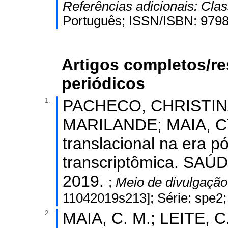
Referências adicionais:
Clas
Português; ISSN/ISBN: 979
Artigos completos/r
periódicos
1.
PACHECO, CHRISTIN
MARILANDE; MAIA, CY
translacional na era 
transcriptômica. SAÚ
2019.
;
Meio de divulgaçã
11042019s213]; Série: spe2
2.
MAIA, C. M.; LEITE, C.