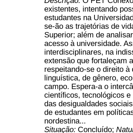
Descrição:
O PET Conexões
existentes, intentando pos
estudantes na Universidad
se-ão as trajetórias de v
Superior; além de analis
acesso à universidade. As
interdisciplinares, na indi
extensão que fortaleçam a
respeitando-se o direito à
linguística, de gênero, eco
campo. Espera-a o intercâ
científicos, tecnológicos 
das desigualdades sociais
de estudantes em política
nordestina...
Situação:
Concluído;
Natu