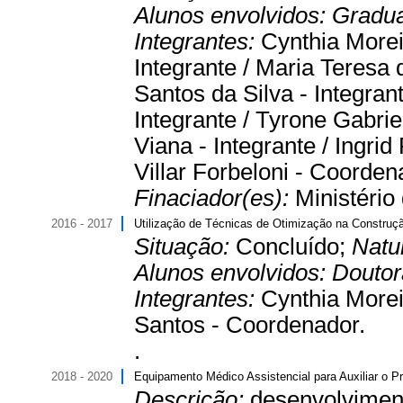
Alunos envolvidos:
Gradu
Integrantes:
Cynthia Morei
Integrante / Maria Teresa 
Santos da Silva - Integra
Integrante / Tyrone Gabrie
Viana - Integrante / Ingri
Villar Forbeloni - Coorden
Finaciador(es):
Ministério
2016 - 2017
Utilização de Técnicas de Otimização na Construçã
Situação:
Concluído;
Natu
Alunos envolvidos:
Douto
Integrantes:
Cynthia Morei
Santos - Coordenador.
.
2018 - 2020
Equipamento Médico Assistencial para Auxiliar o P
Descrição:
desenvolvimen