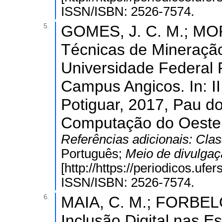
ISSN/ISBN: 2526-7574.
5.
GOMES, J. C. M.; MORA
Técnicas de Mineraçã
Universidade Federal
Campus Angicos. In: 
Potiguar, 2017, Pau do
Computação do Oeste P
Referências adicionais:
Clas
Português;
Meio de divulga
[http://https://periodicos.ufe
ISSN/ISBN: 2526-7574.
6.
MAIA, C. M.; FORBELON
Inclusão Digital nas E