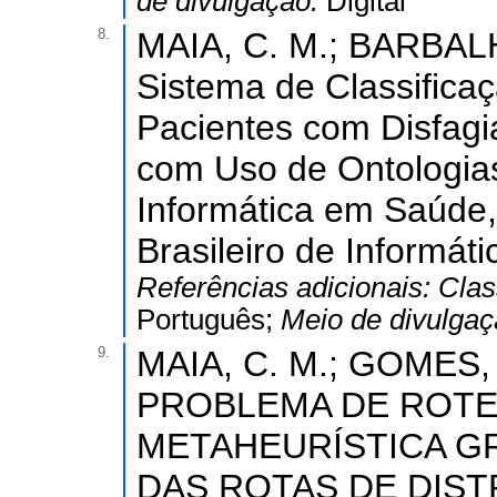
de divulgação:
Digital
8.
MAIA, C. M.; BARBALHO,
Sistema de Classifica
Pacientes com Disfag
com Uso de Ontologias
Informática em Saúde,
Brasileiro de Informát
Referências adicionais:
Clas
Português;
Meio de divulga
9.
MAIA, C. M.; GOMES, J
PROBLEMA DE ROTE
METAHEURÍSTICA GR
DAS ROTAS DE DIS