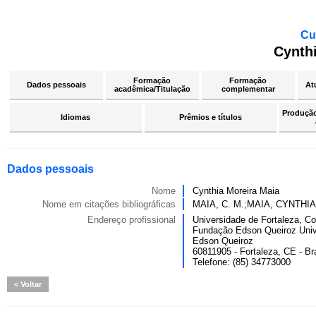
Cu
Cynth
Formação
Formação
Dados pessoais
At
acadêmica/Titulação
complementar
Produção 
Idiomas
Prêmios e títulos
Dados pessoais
Nome
Cynthia Moreira Maia
Nome em citações bibliográficas
MAIA, C. M.;MAIA, CYNTHI
Endereço profissional
Universidade de Fortaleza, C
Fundação Edson Queiroz Univ
Edson Queiroz
60811905 - Fortaleza, CE - Bra
Telefone: (85) 34773000
Voltar