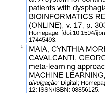
patients with dysph
BIOINFORMATICS R
(ONLINE), v. 17, p. 30
Homepage: [doi:10.1504/ijbr
17445493.
5.
MAIA, CYNTHIA MORE
CAVALCANTI, GEORGE D
meta-learning approac
MACHINE LEARNING, v
divulgação:
Digital; Homepag
12; ISSN/ISBN: 08856125.