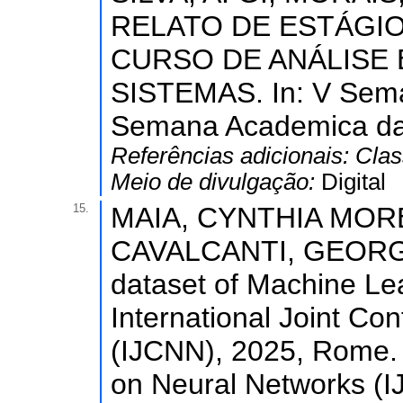
RELATO DE ESTÁGI
CURSO DE ANÁLISE
SISTEMAS. In: V Sema
Semana Academica da
Referências adicionais:
Clas
Meio de divulgação:
Digital
15.
MAIA, CYNTHIA MORE
CAVALCANTI, GEORGE D
dataset of Machine Lea
International Joint Co
(IJCNN), 2025, Rome. 
on Neural Networks (I