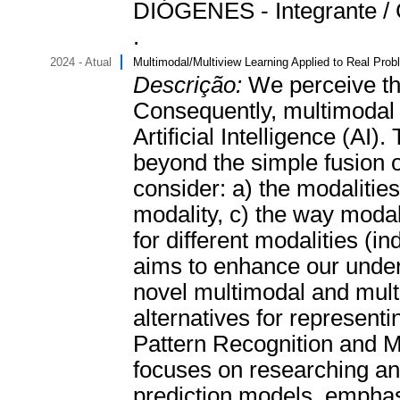
DIÓGENES - Integrante / C
.
2024 - Atual
Multimodal/Multiview Learning Applied to Real Pro
Descrição:
We perceive th
Consequently, multimodal 
Artificial Intelligence (AI
beyond the simple fusion of 
consider: a) the modalities
modality, c) the way modal
for different modalities (i
aims to enhance our under
novel multimodal and multi
alternatives for representi
Pattern Recognition and Ma
focuses on researching an
prediction models, emphas