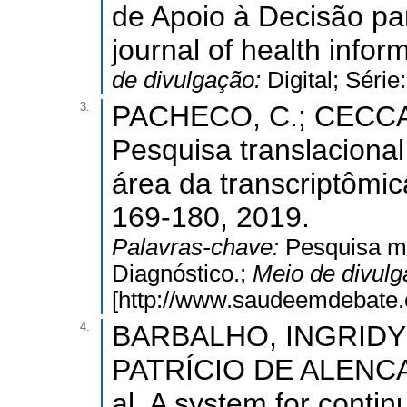
de Apoio à Decisão par
journal of health infor
de divulgação:
Digital; Séri
3.
PACHECO, C.; CECCATT
Pesquisa translaciona
área da transcriptômi
169-180, 2019.
Palavras-chave:
Pesquisa mé
Diagnóstico.;
Meio de divul
[http://www.saudeemdebate.o
4.
BARBALHO, INGRIDY 
PATRÍCIO DE ALENCA
al. A system for contin