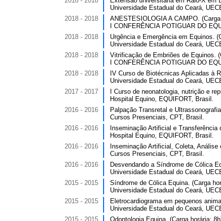
2018 - 2018
Extensão universitária em Raio-X em E
Universidade Estadual do Ceará, UECE
2018 - 2018
ANESTESIOLOGIA A CAMPO. (Carga ho
I CONFERÊNCIA POTIGUAR DO EQUI
2018 - 2018
Urgência e Emergência em Equinos. (Ca
Universidade Estadual do Ceará, UECE
2018 - 2018
Vitrificação de Embriões de Equinos. (
I CONFERÊNCIA POTIGUAR DO EQUI
2018 - 2018
IV Curso de Biotécnicas Aplicadas à R
Universidade Estadual do Ceará, UECE
2017 - 2017
I Curso de neonatologia, nutrição e r
Hospital Equino, EQUIFORT, Brasil.
2016 - 2016
Palpação Transretal e Ultrassonografia
Cursos Presenciais, CPT, Brasil.
2016 - 2016
Inseminação Artificial e Transferência
Hospital Equino, EQUIFORT, Brasil.
2016 - 2016
Inseminação Artificial, Coleta, Anális
Cursos Presenciais, CPT, Brasil.
2016 - 2016
Desvendando a Síndrome de Cólica Equ
Universidade Estadual do Ceará, UECE
2015 - 2015
Síndrome de Cólica Equina. (Carga horá
Universidade Estadual do Ceará, UECE
2015 - 2015
Eletrocardiograma em pequenos animais
Universidade Estadual do Ceará, UECE
2015 - 2015
Odontologia Equina. (Carga horária: 8h