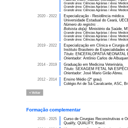
Grande área:
Ciências Agrárias /
Área:
Medicin
Grande área:
Ciências Agrárias /
Área:
Medicin
Grande área:
Ciências Agrárias /
Área:
Medicin
2020 - 2022
Especialização - Residência médica.
Universidade Estadual do Ceará, UECE
Número do registro:
.
Bolsista do(a):
Ministério da Saúde, MS
Grande área:
Ciências Agrárias /
Área:
Medicin
Grande área:
Ciências Agrárias /
Área:
Medicin
Grande área:
Ciências Agrárias /
Área:
Medicin
2019 - 2022
Especialização em Clínica e Cirurgia d
Instituto Brasileiro de Especialidades
Título:
ENCEFALOPATIA NEONATAL EM
Orientador:
Antônio Carlos de Albuquer
2014 - 2019
Graduação em Medicina Veterinária.
Título:
SEXAGEM FETAL NA ESPÉCIE E
Orientador:
José Mario Girão Abreu.
2012 - 2014
Ensino Médio (2º grau).
Colégio Ari de Sá Cavalcante, ASC, Bra
Voltar
Formação complementar
2025 - 2025
Curso de Cirurgias Reconstrutivas e On
Qualify, QUALIFY, Brasil.