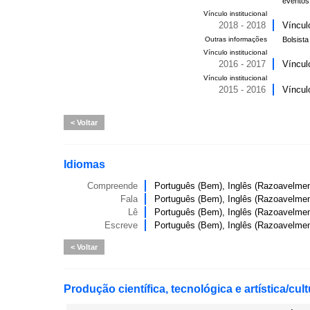
eventos
Vínculo institucional
2018 - 2018
Víncul
Outras informações
Bolsista
Vínculo institucional
2016 - 2017
Víncul
Vínculo institucional
2015 - 2016
Víncul
Voltar
Idiomas
Compreende
Português (Bem), Inglês (Razoavelmen
Fala
Português (Bem), Inglês (Razoavelmen
Lê
Português (Bem), Inglês (Razoavelmen
Escreve
Português (Bem), Inglês (Razoavelmen
Voltar
Produção científica, tecnológica e artística/cult