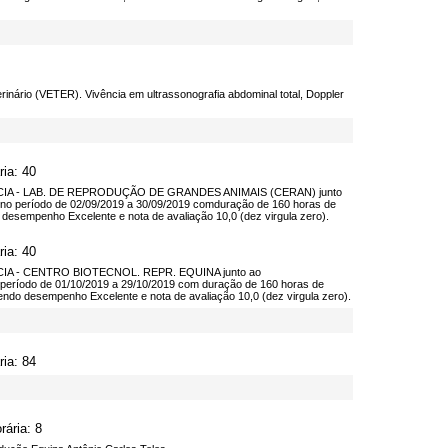
rinário (VETER). Vivência em ultrassonografia abdominal total, Doppler
ria: 40
IA - LAB. DE REPRODUÇÃO DE GRANDES ANIMAIS (CERAN) junto
íodo de 02/09/2019 a 30/09/2019 comduração de 160 horas de
mpenho Excelente e nota de avaliação 10,0 (dez virgula zero).
ria: 40
A - CENTRO BIOTECNOL. REPR. EQUINA junto ao
o de 01/10/2019 a 29/10/2019 com duração de 160 horas de
desempenho Excelente e nota de avaliação 10,0 (dez virgula zero).
ria: 84
ária: 8