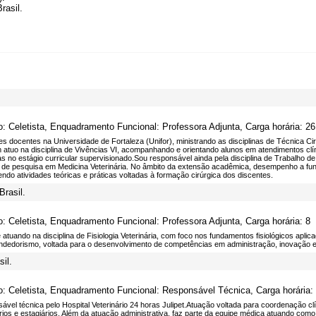
rasil.
o: Celetista, Enquadramento Funcional: Professora Adjunta, Carga horária: 26
es docentes na Universidade de Fortaleza (Unifor), ministrando as disciplinas de Técnica Cirú
atuo na disciplina de Vivências VI, acompanhando e orientando alunos em atendimentos clín
as no estágio curricular supervisionado.Sou responsável ainda pela disciplina de Trabalho 
s de pesquisa em Medicina Veterinária. No âmbito da extensão acadêmica, desempenho a funç
do atividades teóricas e práticas voltadas à formação cirúrgica dos discentes.
rasil.
o: Celetista, Enquadramento Funcional: Professora Adjunta, Carga horária: 8
atuando na disciplina de Fisiologia Veterinária, com foco nos fundamentos fisiológicos aplica
dedorismo, voltada para o desenvolvimento de competências em administração, inovação e l
sil.
o: Celetista, Enquadramento Funcional: Responsável Técnica, Carga horária:
vel técnica pelo Hospital Veterinário 24 horas Julipet.Atuação voltada para coordenação clín
rios e estagiários. Além da atuação administrativa, faz parte da equipe médica atuando como