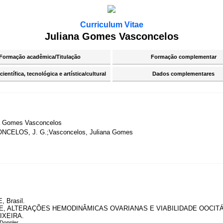
Curriculum Vitae
Juliana Gomes Vasconcelos
Formação acadêmica/Titulação
Formação complementar
ientífica, tecnológica e artística/cultural
Dados complementares
a Gomes Vasconcelos
NCELOS, J. G.;Vasconcelos, Juliana Gomes
, Brasil.
, ALTERAÇÕES HEMODINÂMICAS OVARIANAS E VIABILIDADE OOCIT
IXEIRA.
Doppler.