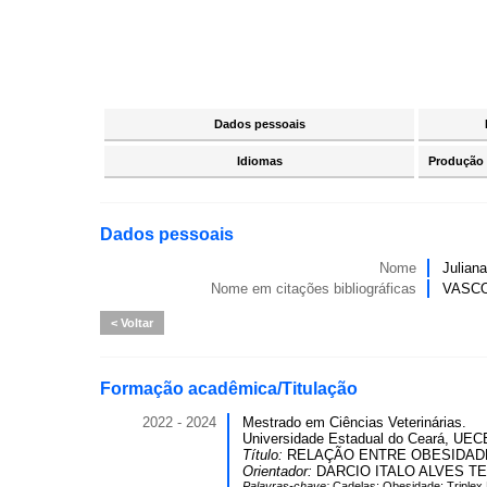
Dados pessoais
Idiomas
Produção c
Dados pessoais
Nome
Julian
Nome em citações bibliográficas
VASCO
Voltar
Formação acadêmica/Titulação
2022 - 2024
Mestrado em Ciências Veterinárias.
Universidade Estadual do Ceará, UECE
Título:
RELAÇÃO ENTRE OBESIDADE
Orientador:
DARCIO ITALO ALVES TE
Palavras-chave:
Cadelas; Obesidade; Triplex 