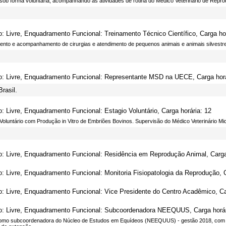
 sob forma voluntária, acompanhando as atividades de rotina do Médico Veterinário de Repro
o: Livre, Enquadramento Funcional: Treinamento Técnico Científico, Carga hor
ento e acompanhamento de cirurgias e atendimento de pequenos animais e animais silvestr
o: Livre, Enquadramento Funcional: Representante MSD na UECE, Carga horá
rasil.
o: Livre, Enquadramento Funcional: Estagio Voluntário, Carga horária: 12
 Voluntário com Produção in Vitro de Embriões Bovinos. Supervisão do Médico Veterinário Mi
o: Livre, Enquadramento Funcional: Residência em Reprodução Animal, Carga
o: Livre, Enquadramento Funcional: Monitoria Fisiopatologia da Reprodução, C
o: Livre, Enquadramento Funcional: Vice Presidente do Centro Acadêmico, Ca
o: Livre, Enquadramento Funcional: Subcoordenadora NEEQUUS, Carga horár
omo subcoordenadora do Núcleo de Estudos em Equídeos (NEEQUUS) - gestão 2018, com par