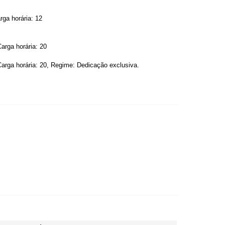
rga horária: 12
Carga horária: 20
 Carga horária: 20, Regime: Dedicação exclusiva.