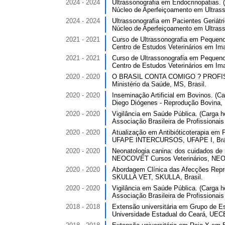
2024 - 2024
Ultrassonografia em Endocrinopatias. (
Núcleo de Aperfeiçoamento em Ultrasso
2024 - 2024
Ultrassonografia em Pacientes Geriátri
Núcleo de Aperfeiçoamento em Ultrasso
2021 - 2021
Curso de Ultrassonografia em Pequenos
Centro de Estudos Veterinários em Im
2021 - 2021
Curso de Ultrassonografia em Pequenos
Centro de Estudos Veterinários em Im
2020 - 2020
O BRASIL CONTA COMIGO ? PROFISSI
Ministério da Saúde, MS, Brasil.
2020 - 2020
Inseminação Artificial em Bovinos. (Car
Diego Diógenes - Reprodução Bovina, 
2020 - 2020
Vigilância em Saúde Pública. (Carga ho
Associação Brasileira de Profissionai
2020 - 2020
Atualização em Antibióticoterapia em 
UFAPE INTERCURSOS, UFAPE I, Bras
2020 - 2020
Neonatologia canina: dos cuidados de r
NEOCOVET Cursos Veterinários, NEO
2020 - 2020
Abordagem Clínica das Afecções Repro
SKULLA VET, SKULLA, Brasil.
2020 - 2020
Vigilância em Saúde Pública. (Carga ho
Associação Brasileira de Profissionai
2018 - 2018
Extensão universitária em Grupo de E
Universidade Estadual do Ceará, UECE