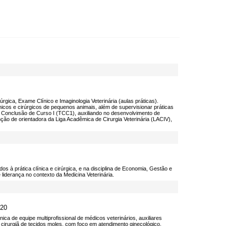
rgica, Exame Clínico e Imaginologia Veterinária (aulas práticas).
icos e cirúrgicos de pequenos animais, além de supervisionar práticas
de Conclusão de Curso I (TCC1), auxiliando no desenvolvimento de
ão de orientadora da Liga Acadêmica de Cirurgia Veterinária (LACIV),
dos à prática clínica e cirúrgica, e na disciplina de Economia, Gestão e
iderança no contexto da Medicina Veterinária.
 20
ica de equipe multiprofissional de médicos veterinários, auxiliares
 cirurgiã de tecidos moles, com foco em atendimento ginecológico,