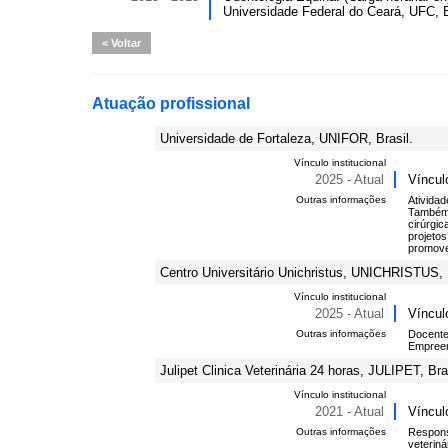
Universidade Federal do Ceará, UFC, B
Voltar
Atuação profissional
Universidade de Fortaleza, UNIFOR, Brasil.
Vínculo institucional
2025 - Atual
Víncul
Outras informações
Atividad
Também 
cirúrgic
projeto
promoven
Centro Universitário Unichristus, UNICHRISTUS, B
Vínculo institucional
2025 - Atual
Víncul
Outras informações
Docente 
Empreen
Julipet Clinica Veterinária 24 horas, JULIPET, Bra
Vínculo institucional
2021 - Atual
Víncul
Outras informações
Responsá
veteriná