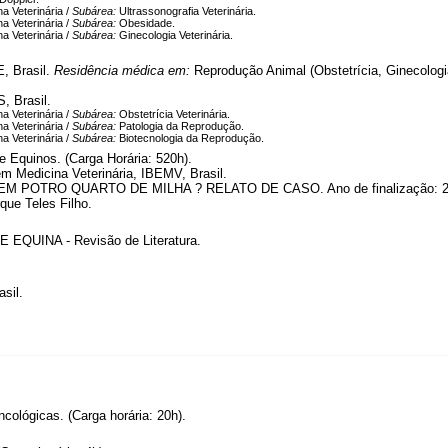
a Veterinária /
Subárea:
Ultrassonografia Veterinária.
a Veterinária /
Subárea:
Obesidade.
a Veterinária /
Subárea:
Ginecologia Veterinária.
, Brasil.
Residência médica em:
Reprodução Animal (Obstetrícia, Ginecologi
, Brasil.
a Veterinária /
Subárea:
Obstetrícia Veterinária.
a Veterinária /
Subárea:
Patologia da Reprodução.
a Veterinária /
Subárea:
Biotecnologia da Reprodução.
e Equinos. (Carga Horária: 520h).
 em Medicina Veterinária, IBEMV, Brasil.
 POTRO QUARTO DE MILHA ? RELATO DE CASO. Ano de finalização: 2
que Teles Filho.
QUINA - Revisão de Literatura.
sil.
cológicas. (Carga horária: 20h).