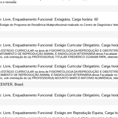
co e neonatal.
.
o: Livre, Enquadramento Funcional: Estagiária, Carga horária: 60
stágio do Programa de Residência Multiprofissional realizado no Centro de Diagnóstico Vete
.
o: Livre, Enquadramento Funcional: Estágio Curricular Obrigatório, Carga horá
ou ESTÁGIO CURRICULAR na área de FISIOPATOLOGIA DA REPRODUÇÃO E OBSTETRÍC
ARTAMENTO DE REPRODUÇÃO ANIMAL E RADIOLOGIA VETERINÁRIA desta Faculdade no per
des, sob orientação do (a) PROFESSOR(A) TITULAR FREDERICO OZANAM PAPA, obtendo dese
o: Livre, Enquadramento Funcional: Estágio Curricular Obrigatório, Carga horá
ou ESTÁGIO CURRICULAR na área de FISIOPATOLOGIA DA REPRODUÇÃO E OBSTETRÍCI
AMENTO DE REPRODUÇÃO ANIMAL E RADIOLOGIA VETERINÁRIA desta Faculdade no períod
des, sob orientação do (a) PROFESSOR(A) ADJUNTO MARCO ANTONIO ALVARENGA, obtendo 
CENTER, Brasil.
o: Livre, Enquadramento Funcional: Estágio Curricular Obrigatório, Carga horá
o: Livre, Enquadramento Funcional: Estágio em Reprodução Equina, Carga hor