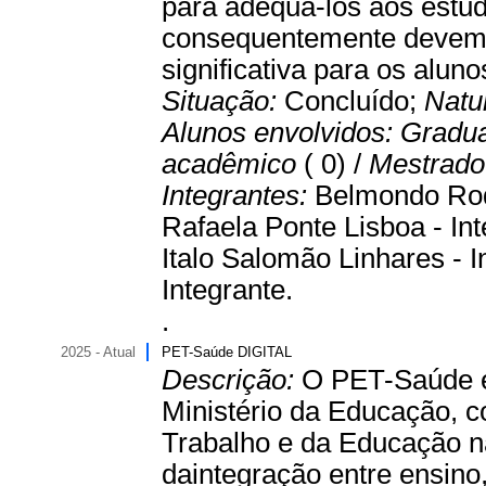
para adequá-los aos estuda
consequentemente devem 
significativa para os aluno
Situação:
Concluído;
Natu
Alunos envolvidos:
Gradu
acadêmico
( 0) /
Mestrado 
Integrantes:
Belmondo Rod
Rafaela Ponte Lisboa - Int
Italo Salomão Linhares - I
Integrante.
.
2025 - Atual
PET-Saúde DIGITAL
Descrição:
O PET-Saúde é
Ministério da Educação, c
Trabalho e da Educação n
daintegração entre ensino