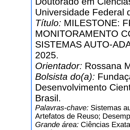
Doutorado em Ciência
Universidade Federal 
Título:
MILESTONE: 
MONITORAMENTO C
SISTEMAS AUTO-AD
2025.
Orientador:
Rossana M
Bolsista do(a):
Fundaç
Desenvolvimento Cient
Brasil.
Palavras-chave:
Sistemas au
Artefatos de Reuso; Desem
Grande área:
Ciências Exata