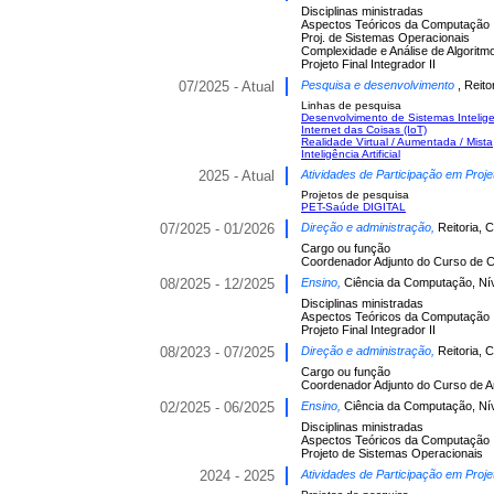
Disciplinas ministradas
Aspectos Teóricos da Computação
Proj. de Sistemas Operacionais
Complexidade e Análise de Algoritm
Projeto Final Integrador II
07/2025 - Atual
Pesquisa e desenvolvimento
, Reit
Linhas de pesquisa
Desenvolvimento de Sistemas Intelig
Internet das Coisas (IoT)
Realidade Virtual / Aumentada / Mista
Inteligência Artificial
2025 - Atual
Atividades de Participação em Proje
Projetos de pesquisa
PET-Saúde DIGITAL
07/2025 - 01/2026
Direção e administração,
Reitoria,
Cargo ou função
Coordenador Adjunto do Curso de 
08/2025 - 12/2025
Ensino,
Ciência da Computação, Ní
Disciplinas ministradas
Aspectos Teóricos da Computação
Projeto Final Integrador II
08/2023 - 07/2025
Direção e administração,
Reitoria,
Cargo ou função
Coordenador Adjunto do Curso de A
02/2025 - 06/2025
Ensino,
Ciência da Computação, Ní
Disciplinas ministradas
Aspectos Teóricos da Computação
Projeto de Sistemas Operacionais
2024 - 2025
Atividades de Participação em Proje