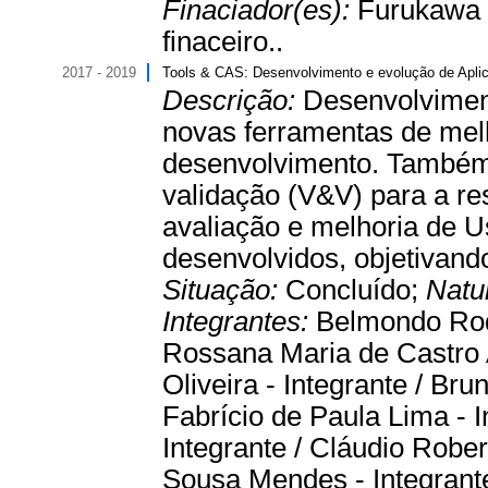
Finaciador(es):
Furukawa I
finaceiro..
2017 - 2019
Tools & CAS: Desenvolvimento e evolução de Apli
Descrição:
Desenvolviment
novas ferramentas de mel
desenvolvimento. Também 
validação (V&V) para a r
avaliação e melhoria de U
desenvolvidos, objetivan
Situação:
Concluído;
Natu
Integrantes:
Belmondo Rod
Rossana Maria de Castro A
Oliveira - Integrante / Br
Fabrício de Paula Lima - 
Integrante / Cláudio Rober
Sousa Mendes - Integrante