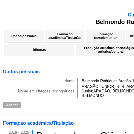
Cu
Belmondo Rod
Formação
Formação
Dados pessoais
At
acadêmica/Titulação
complementar
Produção científica, tecnológic
Idiomas
artística/cultural
Dados pessoais
Nome
Belmondo Rodrigues Aragão J
ARAGÃO JUNIOR, B. R.;ARA
Nome em citações bibliográficas
Junior;ARAGÃO, BELMONDO R
BELMONDO
Voltar
Formação acadêmica/Titulação
2019 - 2025