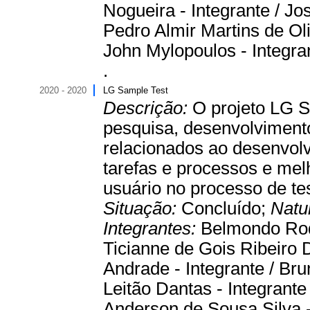
Nogueira - Integrante / Jo
Pedro Almir Martins de Oliv
John Mylopoulos - Integra
.
2020 - 2020
LG Sample Test
Descrição:
O projeto LG S
pesquisa, desenvolvimento 
relacionados ao desenvol
tarefas e processos e mel
usuário no processo de te
Situação:
Concluído;
Natu
Integrantes:
Belmondo Rod
Ticianne de Gois Ribeiro 
Andrade - Integrante / Brun
Leitão Dantas - Integrante
Anderson de Sousa Silva - 