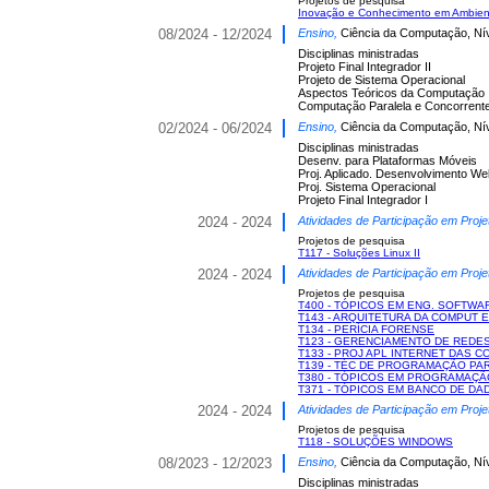
Projetos de pesquisa
Inovação e Conhecimento em Ambient
08/2024 - 12/2024
Ensino,
Ciência da Computação, Ní
Disciplinas ministradas
Projeto Final Integrador II
Projeto de Sistema Operacional
Aspectos Teóricos da Computação
Computação Paralela e Concorrent
02/2024 - 06/2024
Ensino,
Ciência da Computação, Ní
Disciplinas ministradas
Desenv. para Plataformas Móveis
Proj. Aplicado. Desenvolvimento We
Proj. Sistema Operacional
Projeto Final Integrador I
2024 - 2024
Atividades de Participação em Proje
Projetos de pesquisa
T117 - Soluções Linux II
2024 - 2024
Atividades de Participação em Proje
Projetos de pesquisa
T400 - TÓPICOS EM ENG. SOFTWA
T143 - ARQUITETURA DA COMPUT 
T134 - PERÍCIA FORENSE
T123 - GERENCIAMENTO DE REDE
T133 - PROJ APL INTERNET DAS C
T139 - TÉC DE PROGRAMAÇÃO PA
T380 - TÓPICOS EM PROGRAMAÇÃ
T371 - TÓPICOS EM BANCO DE DA
2024 - 2024
Atividades de Participação em Proje
Projetos de pesquisa
T118 - SOLUÇÕES WINDOWS
08/2023 - 12/2023
Ensino,
Ciência da Computação, Ní
Disciplinas ministradas