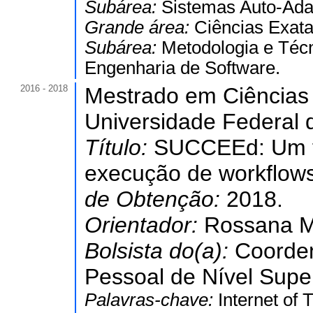
Subárea:
Sistemas Auto-Adap
Grande área:
Ciências Exata
Subárea:
Metodologia e Téc
Engenharia de Software.
2016 - 2018
Mestrado em Ciências
Universidade Federal 
Título:
SUCCEEd: Um fr
execução de workflow
de Obtenção:
2018.
Orientador:
Rossana M
Bolsista do(a):
Coorde
Pessoal de Nível Super
Palavras-chave:
Internet of