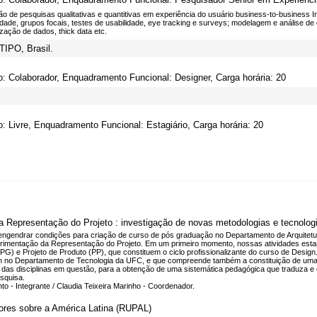
 de pesquisas qualitativas e quantitivas em experiência do usuário business-to-business I
dade, grupos focais, testes de usabilidade, eye tracking e surveys; modelagem e análise d
zação de dados, thick data etc.
TIPO, Brasil.
o: Colaborador, Enquadramento Funcional: Designer, Carga horária: 20
o: Livre, Enquadramento Funcional: Estagiário, Carga horária: 20
a Representação do Projeto : investigação de novas metodologias e tecnologi
 é engendrar condições para criação de curso de pós graduação no Departamento de Arquite
rimentação da Representação do Projeto. Em um primeiro momento, nossas atividades estarã
o (PG) e Projeto de Produto (PP), que constituem o ciclo profissionalizante do curso de Design
n no Departamento de Tecnologia da UFC, e que compreende também a constituição de uma bi
o das disciplinas em questão, para a obtenção de uma sistemática pedagógica que traduza e
squisa.
o - Integrante / Claudia Teixeira Marinho - Coordenador.
ores sobre a América Latina (RUPAL)