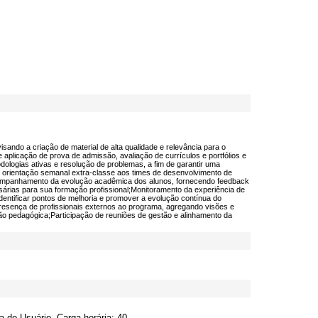
ando a criação de material de alta qualidade e relevância para o
plicação de prova de admissão, avaliação de currículos e portfólios e
logias ativas e resolução de problemas, a fim de garantir uma
 orientação semanal extra-classe aos times de desenvolvimento de
Acompanhamento da evolução acadêmica dos alunos, fornecendo feedback
essárias para sua formação profissional;Monitoramento da experiência de
dentificar pontos de melhoria e promover a evolução contínua do
presença de profissionais externos ao programa, agregando visões e
ão pedagógica;Participação de reuniões de gestão e alinhamento da
 do Usuário, Carga horária: 40