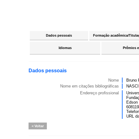
Dados pessoais
Formação acadêmica/Titula
Idiomas
Prêmios e
Dados pessoais
Nome
Bruno 
Nome em citações bibliográficas
NASCI
Endereço profissional
Univer
Fundaç
Edson 
6081190
Telefo
URL d
Voltar