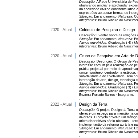
Descrição:
A Rede Universitária de Pes
objetivando ampliar e aprofundar exper
da sociedade civil no continente latin
expressões ao adotar formas de inserç
Situação:
Em andamento;
Natureza:
Ou
Integrantes:
Bruno Ribeiro do Nasciment
.
2020 - Atual
Colóquio de Pesquisa e Design
Descrição:
Eventro sobre as relações e
Situação:
Em andamento;
Natureza:
Ex
Alunos envolvidos:
Graduação
( 4) /
Me
Integrantes:
Bruno Ribeiro do Nasciment
.
2020 - Atual
Grupo de Pesquisa em Arte de D
Descrição:
Descrição: O Grupo de Pes
interesse comum pela realização de pe
prática projetual por meio de aproximaç
contemporâneo, centrado na estética, na
subjetividade e de coletividade. Tem com
interseção de arte, design, tecnologia e 
Situação:
Em andamento;
Natureza:
Pe
Alunos envolvidos:
Graduação
( 3) /
Es
Integrantes:
Bruno Ribeiro do Nascimen
Bezerra Furtado Barros - Integrante.
.
2022 - Atual
Design da Terra
Descrição:
O projeto Design da Terra 
oferece um espaço para imersão na cul
diversos. O projeto envolve um diálogo
criem dispositivos sócio-técnicos - ar
implementação da reforma agrária e par
Situação:
Em andamento;
Natureza:
Ex
Integrantes:
Bruno Ribeiro do Nasciment
.