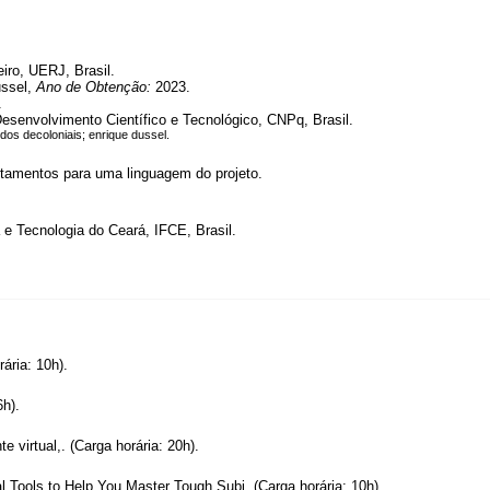
iro, UERJ, Brasil.
ussel,
Ano de Obtenção:
2023.
.
esenvolvimento Científico e Tecnológico, CNPq, Brasil.
dos decoloniais; enrique dussel.
ntamentos para uma linguagem do projeto.
 e Tecnologia do Ceará, IFCE, Brasil.
ária: 10h).
6h).
 virtual,. (Carga horária: 20h).
l Tools to Help You Master Tough Subj. (Carga horária: 10h).