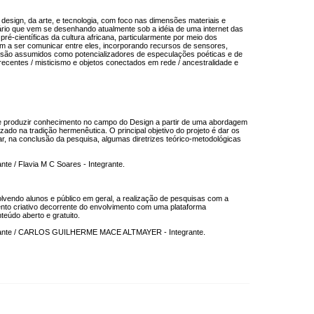
design, da arte, e tecnologia, com foco nas dimensões materiais e
enário que vem se desenhando atualmente sob a idéia de uma internet das
pré-científicas da cultura africana, particularmente por meio dos
 a ser comunicar entre eles, incorporando recursos de sensores,
 são assumidos como potencializadores de especulações poéticas e de
 recentes / misticismo e objetos conectados em rede / ancestralidade e
 se produzir conhecimento no campo do Design a partir de uma abordagem
izado na tradição hermenêutica. O principal objetivo do projeto é dar os
r, na conclusão da pesquisa, algumas diretrizes teórico-metodológicas
nte / Flavia M C Soares - Integrante.
olvendo alunos e público em geral, a realização de pesquisas com a
ento criativo decorrente do envolvimento com uma plataforma
teúdo aberto e gratuito.
Integrante / CARLOS GUILHERME MACE ALTMAYER - Integrante.