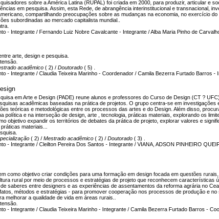
quisadores sobre a América Latina (RUPAL) foi criada em 2000, para produzir, articular e s
iências em pesquisa. Assim, esta Rede, de abrangência interinstitucional e transnacional, i
o-americano, compartilhando preocupações sobre as mudanças na economia, no exercício do po
ões subordinadas ao mercado capitalista mundial..
tra.
o - Integrante / Fernando Luiz Nobre Cavalcante - Integrante / Alba Maria Pinho de Carvalh
ntre arte, design e pesquisa.
tensão.
strado acadêmico
( 2) /
Doutorado
( 5) .
o - Integrante / Claudia Teixeira Marinho - Coordenador / Camila Bezerra Furtado Barros - I
esign
quisa em Arte e Design (PADE) reune alunos e professores do Curso de Design (CT ? UFC
squisas acadêmicas baseadas na prática de projetos. O grupo centra-se em investigações e
ões teóricas e metodológicas entre os processos das artes e do Design. Além disso, procura 
 política e na interseção de design, arte , tecnologia, práticas materiais, explorando os lim
o objetivo expandir os territórios de debates da prática de projeto, explorar valores e signi
práticas materiais...
squisa.
pecialização
( 2) /
Mestrado acadêmico
( 2) /
Doutorado
( 3) .
to - Integrante / Cleilton Pereira Dos Santos - Integrante / VIANA, ADSON PINHEIRO QUEIRO
tem como objetivo criar condições para uma formação em design focada em questões rurai
tura rural por meio de processos e estratégias de projeto que reconhecem características 
 de saberes entre designers e as experiências de assentamentos da reforma agrária no Cear
tefatos, métodos e estratégias - para promover cooperação nos processos de produção e no 
a melhorar a qualidade de vida em áreas rurais..
tensão.
o - Integrante / Claudia Teixeira Marinho - Integrante / Camila Bezerra Furtado Barros - Co