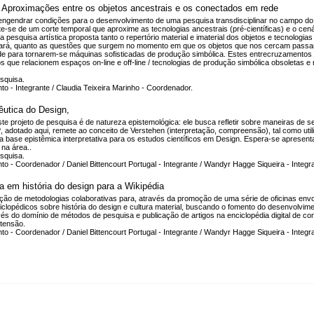
e: Aproximações entre os objetos ancestrais e os conectados em rede
é engendrar condições para o desenvolvimento de uma pesquisa transdisciplinar no campo do 
arte-se de um corte temporal que aproxime as tecnologias ancestrais (pré-científicas) e o c
pesquisa artística proposta tanto o repertório material e imaterial dos objetos e tecnologias 
eará, quanto as questões que surgem no momento em que os objetos que nos cercam passam
de para tornarem-se máquinas sofisticadas de produção simbólica. Estes entrecruzamentos
s que relacionem espaços on-line e off-line / tecnologias de produção simbólica obsoletas e
squisa.
o - Integrante / Claudia Teixeira Marinho - Coordenador.
utica do Design,
te projeto de pesquisa é de natureza epistemológica: ele busca refletir sobre maneiras de
vo?, adotado aqui, remete ao conceito de Verstehen (interpretação, compreensão), tal como util
base epistêmica interpretativa para os estudos científicos em Design. Espera-se apresenta
na área..
squisa.
o - Coordenador / Daniel Bittencourt Portugal - Integrante / Wandyr Hagge Siqueira - Integra
 em história do design para a Wikipédia
zação de metodologias colaborativas para, através da promoção de uma série de oficinas env
iclopédicos sobre história do design e cultura material, buscando o fomento do desenvolvim
ravés do domínio de métodos de pesquisa e publicação de artigos na enciclopédia digital de con
tensão.
to - Coordenador / Daniel Bittencourt Portugal - Integrante / Wandyr Hagge Siqueira - 