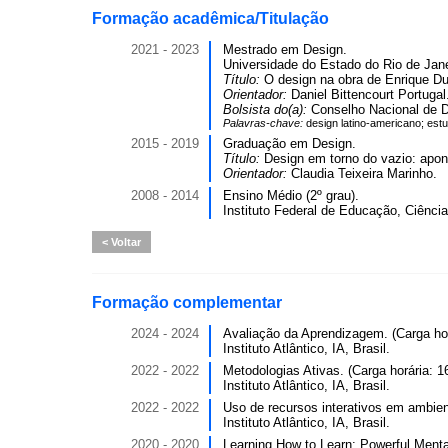
Formação acadêmica/Titulação
2021 - 2023
Mestrado em Design.
Universidade do Estado do Rio de Jane
Título:
O design na obra de Enrique D
Orientador:
Daniel Bittencourt Portugal
Bolsista do(a):
Conselho Nacional de D
Palavras-chave:
design latino-americano; estu
2015 - 2019
Graduação em Design.
Título:
Design em torno do vazio: apo
Orientador:
Claudia Teixeira Marinho.
2008 - 2014
Ensino Médio (2º grau).
Instituto Federal de Educação, Ciência
Voltar
Formação complementar
2024 - 2024
Avaliação da Aprendizagem. (Carga hor
Instituto Atlântico, IA, Brasil.
2022 - 2022
Metodologias Ativas. (Carga horária: 1
Instituto Atlântico, IA, Brasil.
2022 - 2022
Uso de recursos interativos em ambiente
Instituto Atlântico, IA, Brasil.
2020 - 2020
Learning How to Learn: Powerful Menta