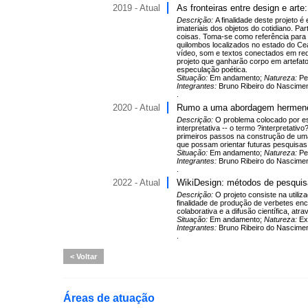
2019 - Atual
As fronteiras entre design e art
Descrição:
A finalidade deste projeto 
imateriais dos objetos do cotidiano. P
coisas. Toma-se como referência para a 
quilombos localizados no estado do C
vídeo, som e textos conectados em re
projeto que ganharão corpo em artefato
especulação poética.
Situação:
Em andamento;
Natureza:
Pe
Integrantes:
Bruno Ribeiro do Nasciment
.
2020 - Atual
Rumo a uma abordagem hermenê
Descrição:
O problema colocado por es
interpretativa -- o termo ?interpretati
primeiros passos na construção de uma 
que possam orientar futuras pesquisas 
Situação:
Em andamento;
Natureza:
Pe
Integrantes:
Bruno Ribeiro do Nasciment
.
2022 - Atual
WikiDesign: métodos de pesquisa
Descrição:
O projeto consiste na utili
finalidade de produção de verbetes enc
colaborativa e a difusão científica, at
Situação:
Em andamento;
Natureza:
Ex
Integrantes:
Bruno Ribeiro do Nascimen
.
Voltar
Áreas de atuação