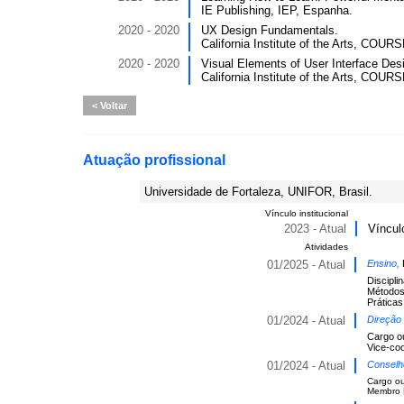
IE Publishing, IEP, Espanha.
2020 - 2020
UX Design Fundamentals.
California Institute of the Arts, CO
2020 - 2020
Visual Elements of User Interface Des
California Institute of the Arts, CO
Voltar
Atuação profissional
Universidade de Fortaleza, UNIFOR, Brasil.
Vínculo institucional
2023 - Atual
Víncul
Atividades
01/2025 - Atual
Ensino,
Discipli
Métodos 
Práticas
01/2024 - Atual
Direção
Cargo o
Vice-co
01/2024 - Atual
Conselh
Cargo o
Membro N