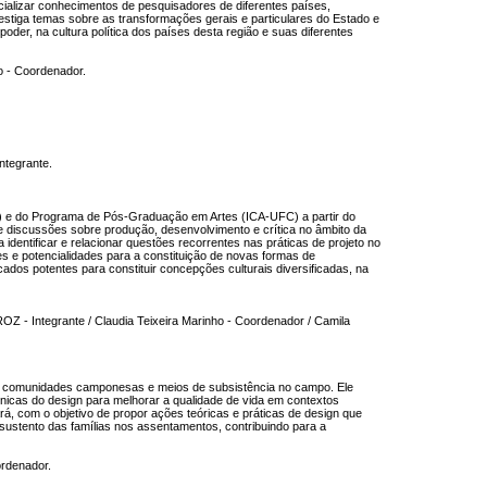
ocializar conhecimentos de pesquisadores de diferentes países,
nvestiga temas sobre as transformações gerais e particulares do Estado e
der, na cultura política dos países desta região e suas diferentes
o - Coordenador.
ntegrante.
) e do Programa de Pós-Graduação em Artes (ICA-UFC) a partir do
 discussões sobre produção, desenvolvimento e crítica no âmbito da
identificar e relacionar questões recorrentes nas práticas de projeto no
ites e potencialidades para a constituição de novas formas de
ficados potentes para constituir concepções culturais diversificadas, na
Z - Integrante / Claudia Teixeira Marinho - Coordenador / Camila
s, comunidades camponesas e meios de subsistência no campo. Ele
únicas do design para melhorar a qualidade de vida em contextos
á, com o objetivo de propor ações teóricas e práticas de design que
sustento das famílias nos assentamentos, contribuindo para a
ordenador.