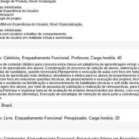
Design de Produto, Nível: Graduação.
nas ministradas
de Experiência do Usuário
Research
gia de projeto
MBA em Experiência do Usuário, Nível: Especialização.
nas ministradas
a com usuários e Análise de comportamento
cia do usuário em realidade virtual e aumentada
o: Celetista, Enquadramento Funcional: Professor, Carga horária: 40
 de conteúdo didático para consumo extra-classe em plataforma de aprendizagem virtual, vis
o de aprendizado dos alunos; Coordenação do processo de seleção de alunos, elaboração e a
stas de candidatos, quando necessário;Planejamento e execução de aulas com foco em metodo
ncia de aprendizado mais dinâmica, desafiadora e efetiva para os alunos.Acompanhamento e
, com foco em solucionar questões técnicas, de gerenciamento e execução dos projetos; 
e e auxiliando na identificação e desenvolvimento de habilidades técnicas e soft skills nec
agem dos alunos, por meio de pesquisa de satisfação e realização de retrospectivas, para i
a;Participar e organizar bancas de avaliação de projetos desenvolvidos por alunos, com a 
ncias diversas (demoday); Execução de estratégias de retenção do aluno junto a coordenaç
a.
Brasil.
o: Livre, Enquadramento Funcional: Pesquisador, Carga horária: 20
o: Colaborador, Enquadramento Funcional: Pesquisador Sênior em Experiência