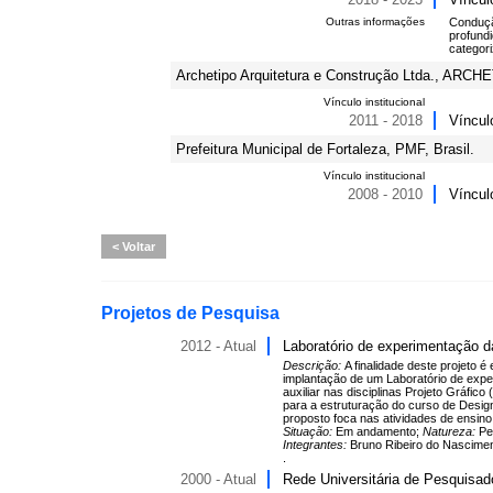
Outras informações
Condução
profundi
categori
Archetipo Arquitetura e Construção Ltda., ARCHE
Vínculo institucional
2011 - 2018
Víncul
Prefeitura Municipal de Fortaleza, PMF, Brasil.
Vínculo institucional
2008 - 2010
Víncul
Voltar
Projetos de Pesquisa
2012 - Atual
Laboratório de experimentação d
Descrição:
A finalidade deste projeto
implantação de um Laboratório de expe
auxiliar nas disciplinas Projeto Gráfic
para a estruturação do curso de Desig
proposto foca nas atividades de ensin
Situação:
Em andamento;
Natureza:
Pe
Integrantes:
Bruno Ribeiro do Nasciment
.
2000 - Atual
Rede Universitária de Pesquisad