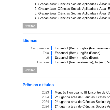
1.
Grande área:
Ciências Sociais Aplicadas /
Área:
D
2.
Grande área:
Ciências Sociais Aplicadas /
Área:
E
3.
Grande área:
Ciências Sociais Aplicadas /
Área:
D
4.
Grande área:
Ciências Sociais Aplicadas /
Área:
D
Voltar
Idiomas
Compreende
Espanhol (Bem), Inglês (Razoavelment
Fala
Espanhol (Bem), Inglês (Pouco).
Lê
Espanhol (Bem), Inglês (Bem).
Escreve
Espanhol (Razoavelmente), Inglês (Ra
Voltar
Prêmios e títulos
2023
Menção Honrosa no III Encontro de Cur
2024
2º lugar na área de Ciências Exatas no
2024
2º lugar na área de Ciências Sociais A
2024
1º lugar na área de Ciências Sociais A