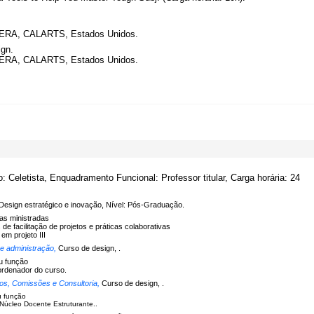
URSERA, CALARTS, Estados Unidos.
ign.
URSERA, CALARTS, Estados Unidos.
o: Celetista, Enquadramento Funcional: Professor titular, Carga horária: 24
Design estratégico e inovação, Nível: Pós-Graduação.
nas ministradas
de facilitação de projetos e práticas colaborativas
 em projeto III
 e administração,
Curso de design, .
u função
ordenador do curso.
os, Comissões e Consultoria,
Curso de design, .
u função
úcleo Docente Estruturante..