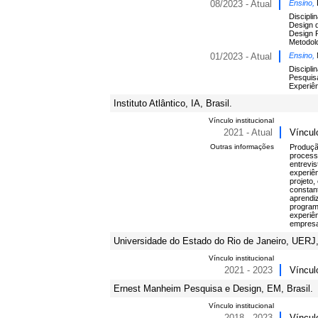
08/2023 - Atual
Ensino,
Discipli
Design 
Design 
Metodolo
01/2023 - Atual
Ensino,
Discipli
Pesquis
Experiên
Instituto Atlântico, IA, Brasil.
Vínculo institucional
2021 - Atual
Víncul
Outras informações
Produção
process
entrevi
experiê
projeto
constant
aprendiz
program
experiê
empres
Universidade do Estado do Rio de Janeiro, UERJ, 
Vínculo institucional
2021 - 2023
Víncul
Ernest Manheim Pesquisa e Design, EM, Brasil.
Vínculo institucional
2018 - 2023
Víncul