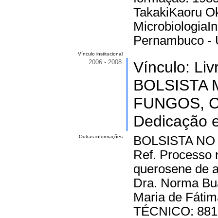
TakakiKaoru Ok
MicrobiologiaIn
Pernambuco -
Vínculo institucional
2006 - 2008
Vínculo: Li
BOLSISTA 
FUNGOS, Ca
Dedicação e
Outras informações
BOLSISTA NO
Ref. Processo 
querosene de a
Dra. Norma Bu
Maria de Fát
TÉCNICO: 881