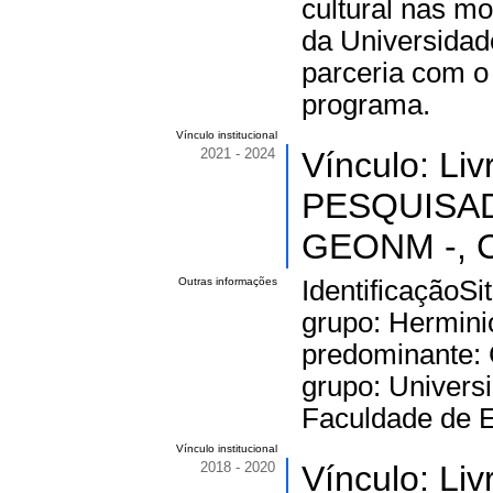
cultural nas m
da Universidad
parceria com o
programa.
Vínculo institucional
2021 - 2024
Vínculo: Li
PESQUISA
GEONM -, Ca
Outras informações
IdentificaçãoSi
grupo: Hermini
predominante: 
grupo: Univers
Faculdade de 
Vínculo institucional
2018 - 2020
Vínculo: Li