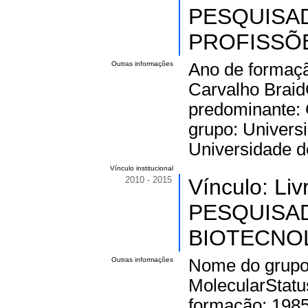
PESQUISA
PROFISSÕES
Outras informações
Ano de formaçã
Carvalho Braid
predominante: 
grupo: Univers
Universidade d
Vínculo institucional
2010 - 2015
Vínculo: Li
PESQUISA
BIOTECNOLO
Outras informações
Nome do grupo:
MolecularStatus
formação: 1985