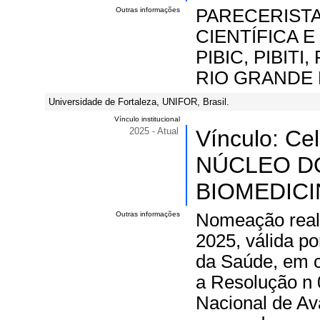
Outras informações
PARECERISTA
CIENTÍFICA 
PIBIC, PIBIT
RIO GRANDE 
Universidade de Fortaleza, UNIFOR, Brasil.
Vínculo institucional
2025 - Atual
Vínculo: Ce
NÚCLEO D
BIOMEDICIN
Outras informações
Nomeação reali
2025, válida po
da Saúde, em 
a Resolução n 
Nacional de A