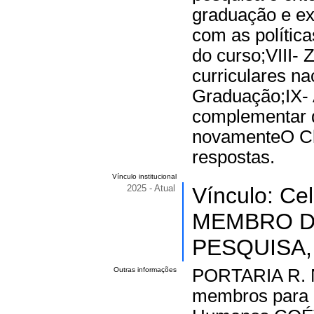
graduação e ex
com as política
do curso;VIII- 
curriculares na
Graduação;IX- A
complementar 
novamenteO Cl
respostas.
Vínculo institucional
2025 - Atual
Vínculo: Ce
MEMBRO D
PESQUISA, 
Outras informações
PORTARIA R. N
membros para 