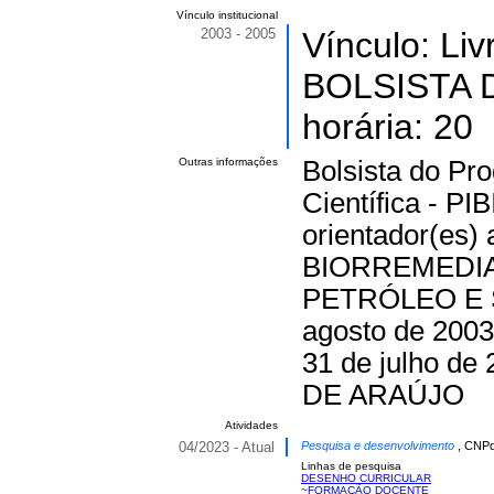
Vínculo institucional
2003 - 2005
Vínculo: Li
BOLSISTA D
horária: 20
Outras informações
Bolsista do Pro
Científica - P
orientador(es)
BIORREMEDI
PETRÓLEO E 
agosto de 2003
31 de julho 
DE ARAÚJO
Atividades
04/2023 - Atual
Pesquisa e desenvolvimento
, CNPq
Linhas de pesquisa
DESENHO CURRICULAR
~FORMAÇÃO DOCENTE