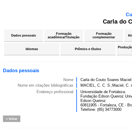
Cu
Carla do 
Formação
Formação
Dados pessoais
At
acadêmica/Titulação
complementar
Produção 
Idiomas
Prêmios e títulos
Dados pessoais
Nome
Carla do Couto Soares Maciel
Nome em citações bibliográficas
MACIEL, C. C. S.;Maciel, 
Endereço profissional
Universidade de Fortaleza.
Fundação Edson Queiroz Univ
Edson Queiroz
60811905 - Fortaleza, CE - Bra
Telefone: (85) 34773000
Voltar