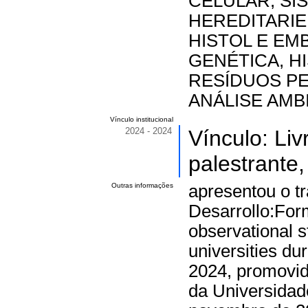
CELULAR, SI
HEREDITARIE
HISTOL E EM
GENÉTICA, H
RESÍDUOS PE
ANÁLISE AMB
Vínculo institucional
2024 - 2024
Vínculo: Li
palestrante,
Outras informações
apresentou o t
Desarrollo:For
observational s
universities d
2024, promovid
da Universidad