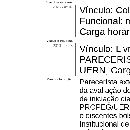
Vínculo institucional
2026 - Atual
Vínculo: Co
Funcional: 
Carga horár
Vínculo institucional
2019 - 2025
Vínculo: Li
PARECERIS
UERN, Carga
Outras informações
Parecerista ex
da avaliação d
de iniciação ci
PROPEG/UERN q
e discentes bol
Institucional de