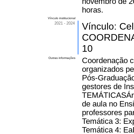
novembro de 20
horas.
Vínculo institucional
2021 - 2024
Vínculo: Ce
COORDENAÇ
10
Outras informações
Coordenação ci
organizados pe
Pós-Graduaçã
gestores de In
TEMÁTICASÁrea
de aula no Ens
professores pa
Temática 3: Exp
Temática 4: Ea