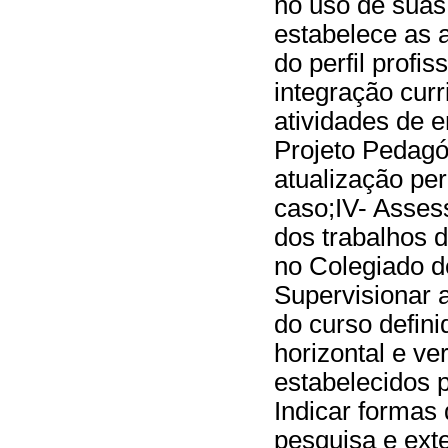
no uso de suas 
estabelece as a
do perfil profis
integração curri
atividades de e
Projeto Pedagó
atualização per
caso;IV- Asses
dos trabalhos d
no Colegiado d
Supervisionar
do curso defin
horizontal e ve
estabelecidos 
Indicar formas 
pesquisa e ext