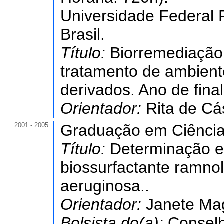
Universidade Federal
Brasil.
Título:
Biorremediação:
tratamento de ambient
derivados. Ano de fina
Orientador:
Rita de C
2001 - 2005
Graduação em Ciências
Título:
Determinação e
biossurfactante ramno
aeruginosa..
Orientador:
Janete Mag
Bolsista do(a):
Conselh