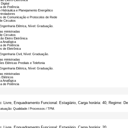
o Eletro-Eletrônica
 Digital
ca de Potência
 Hidráulica e Planejamento Energético
ntroladores
ios de Comunicação e Protocolos de Rede
de Circuitos
Engenharia Elétrica, Nível: Graduação.
nas ministradas
de Circuitos
o Eletro Eletrônica
ca Analógica
ca de Potência
os de Eletrônica
Engenharia Civil, Nível: Graduação.
nas ministradas
ões Elétricas Prediais e Telefonia
Engenharia Elétrica, Nível: Graduação.
nas ministradas
s Elétricos
ca Analôgica
ca de Potência
o: Livre, Enquadramento Funcional: Estagiário, Carga horária: 40, Regime: D
 atuação: Qualidade / Processos / TPM.
o: Livre, Enquadramento Funcional: Estagiário, Carga horária: 20