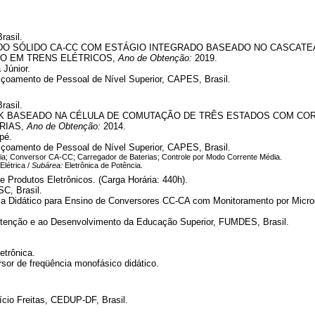
rasil.
O SÓLIDO CA-CC COM ESTÁGIO INTEGRADO BASEADO NO CASCAT
O EM TRENS ELÉTRICOS,
Ano de Obtenção:
2019.
 Júnior.
çoamento de Pessoal de Nível Superior, CAPES, Brasil.
rasil.
K BASEADO NA CÉLULA DE COMUTAÇÃO DE TRÊS ESTADOS COM COR
RIAS,
Ano de Obtenção:
2014.
pé.
çoamento de Pessoal de Nível Superior, CAPES, Brasil.
ia; Conversor CA-CC; Carregador de Baterias; Controle por Modo Corrente Média.
Elétrica /
Subárea:
Eletrônica de Potência.
Produtos Eletrônicos. (Carga Horária: 440h).
SC, Brasil.
 Didático para Ensino de Conversores CC-CA com Monitoramento por Microco
tenção e ao Desenvolvimento da Educação Superior, FUMDES, Brasil.
etrônica.
rsor de freqüência monofásico didático.
cio Freitas, CEDUP-DF, Brasil.