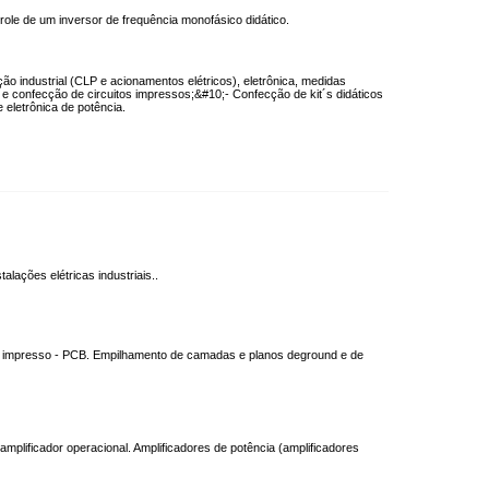
trole de um inversor de frequência monofásico didático.
ão industrial (CLP e acionamentos elétricos), eletrônica, medidas
eto e confecção de circuitos impressos;&#10;- Confecção de kit´s didáticos
e eletrônica de potência.
lações elétricas industriais..
uito impresso - PCB. Empilhamento de camadas e planos deground e de
mplificador operacional. Amplificadores de potência (amplificadores