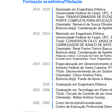
Formação acadêmica/Titulação
2014 - 2019
Doutorado em Engenharia Elétrica.
Universidade Federal do Ceará, UFC, B
Título:
TRANSFORMADOR DE ESTAD
PONTE COMPLETA PARA APLICAÇÃ
Orientador:
Demercil de Souza Oliveira
Bolsista do(a):
Coordenação de Aperfei
2012 - 2014
Mestrado em Engenharia Elétrica.
Universidade Federal do Ceará, UFC, B
Título:
CONVERSOR CA-CC &#262;U
CARREGADOR DE BANCO DE BATE
Orientador:
René Pastor Torrico Basco
Bolsista do(a):
Coordenação de Aperfei
Palavras-chave:
Correção de Fator de Potênc
Grande área:
Engenharias /
Área:
Engenharia 
2010 - 2012
Especialização em Desenvolvimento de 
Instituto Federal de Santa Catarina, IF
Título:
Desenvolvimento de um Sistema
Orientador:
Clóvis Antônio Petry.
Bolsista do(a):
Fundo de Apoio à Manu
2025
Graduação em Engenharia Elétrica.
2002 - 2006
Graduação em Tecnologia em Eletro el
Título:
Circuito de Controle de um inve
Orientador:
Walter Antônio Gontijo.
2001 - 2002
Curso técnico/profissionalizante.
Centro de Educação Profissional Diomí