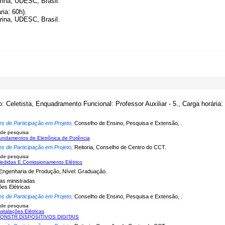
rina, UDESC, Brasil.
ria: 60h).
rina, UDESC, Brasil.
o: Celetista, Enquadramento Funcional: Professor Auxiliar - 5., Carga horária:
es de Participação em Projeto,
Conselho de Ensino, Pesquisa e Extensão, .
 de pesquisa
undamentos de Eletrônica de Potência
es de Participação em Projeto,
Reitoria, Conselho de Centro do CCT.
 de pesquisa
edidas E Comissionamento Elétrico
Engenharia de Produção, Nível: Graduação.
nas ministradas
ões Elétricas
es de Participação em Projeto,
Conselho de Ensino, Pesquisa e Extensão, .
 de pesquisa
nstalações Elétricas
CONSTR DISPOSITIVOS DIGITAIS