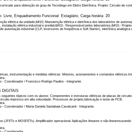
curricular para obtenção do grau de Tecnólogo em Eletro Eletrônica. Projeto: Circuito de con
o: Livre, Enquadramento Funcional: Estagiário, Carga horária: 20
ção elétrica da unidade;&#10;-Manutenção elétrica e eletrônica dos laboratórios de automaç
s, instalação elétrica industrial e predial;&#10;- Responsável pelos laboratórios;&#10;- Proj
de automação industrial (CLP, inversores de freqüência e Soft Starter), eletrônica analógica 
tricas, instrumentação e medidas elétricas. Motores, acionamentos e comandos elétricos.Insta
tra.
o - Coordenador / Francisco Rodrigo Paulino - Integrante.
 DIGITAIS
r os seguintes tópicos com os alunos: Componentes e estruturas elétricas de placas de circ
rcuito impresso em alta velocidade. Processos de projeto,fabricação e teste de PCB..
tra.
o - Coordenador / Maria Daniela Santabaia Cavalcanti - Integrante.
po (JFETs e MOSFETs). Amplificador operacional. Aplicações lineares e não linearesusando a
tra.
co - Coordenador.