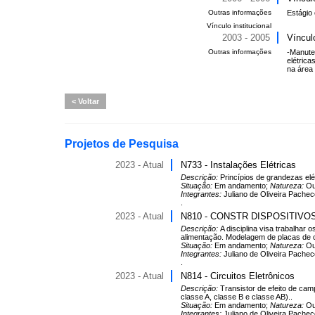
Outras informações
Estágio 
Vínculo institucional
2003 - 2005
Víncul
Outras informações
-Manuten
elétrica
na área 
Voltar
Projetos de Pesquisa
2023 - Atual
N733 - Instalações Elétricas
Descrição:
Princípios de grandezas elé
Situação:
Em andamento;
Natureza:
Ou
Integrantes:
Juliano de Oliveira Pachec
.
2023 - Atual
N810 - CONSTR DISPOSITIVOS
Descrição:
A disciplina visa trabalha
alimentação. Modelagem de placas de ci
Situação:
Em andamento;
Natureza:
Ou
Integrantes:
Juliano de Oliveira Pachec
.
2023 - Atual
N814 - Circuitos Eletrônicos
Descrição:
Transistor de efeito de cam
classe A, classe B e classe AB)..
Situação:
Em andamento;
Natureza:
Ou
Integrantes:
Juliano de Oliveira Pache