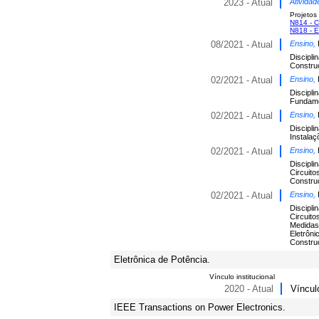
2023 - Atual
Atividad
Projetos
N814 - Ci
N818 - E
08/2021 - Atual
Ensino,
Discipli
Construç
02/2021 - Atual
Ensino,
Discipli
Fundame
02/2021 - Atual
Ensino,
Discipli
Instalaç
02/2021 - Atual
Ensino,
Discipli
Circuito
Construç
02/2021 - Atual
Ensino,
Discipli
Circuito
Medidas 
Eletrôni
Construç
Eletrônica de Potência.
Vínculo institucional
2020 - Atual
Víncul
IEEE Transactions on Power Electronics.