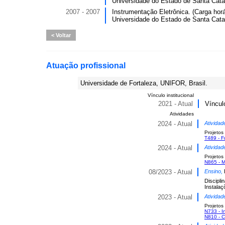
Universidade do Estado de Santa Cata
2007 - 2007
Instrumentação Eletrônica. (Carga horá
Universidade do Estado de Santa Cata
Voltar
Atuação profissional
Universidade de Fortaleza, UNIFOR, Brasil.
Vínculo institucional
2021 - Atual
Víncul
Atividades
2024 - Atual
Atividad
Projetos
T489 - F
2024 - Atual
Atividad
Projetos
N865 - M
08/2023 - Atual
Ensino,
Discipli
Instalaç
2023 - Atual
Atividad
Projetos
N733 - I
N810 - 