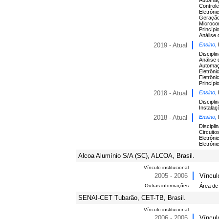
Automaçã
Controle
Eletrôni
Geração
Microco
Princíp
Análise 
2019 - Atual
Ensino,
Discipli
Análise 
Automaçã
Eletrôni
Eletrôni
Princípi
2018 - Atual
Ensino,
Discipli
Instalaç
2018 - Atual
Ensino,
Discipli
Circuito
Eletrôni
Eletrôni
Alcoa Alumínio S/A (SC), ALCOA, Brasil.
Vínculo institucional
2005 - 2006
Víncul
Outras informações
Área de
SENAI-CET Tubarão, CET-TB, Brasil.
Vínculo institucional
2006 - 2006
Víncul