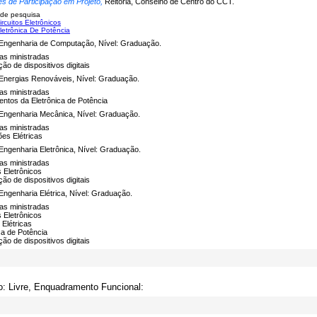
es de Participação em Projeto,
Reitoria, Conselho de Centro do CCT.
 de pesquisa
rcuitos Eletrônicos
letrônica De Potência
Engenharia de Computação, Nível: Graduação.
nas ministradas
ão de dispositivos digitais
Energias Renováveis, Nível: Graduação.
nas ministradas
ntos da Eletrônica de Potência
Engenharia Mecânica, Nível: Graduação.
nas ministradas
ões Elétricas
Engenharia Eletrônica, Nível: Graduação.
nas ministradas
s Eletrônicos
ão de dispositivos digitais
Engenharia Elétrica, Nível: Graduação.
nas ministradas
s Eletrônicos
Elétricas
ca de Potência
ão de dispositivos digitais
o: Livre, Enquadramento Funcional: