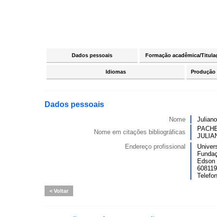
Dados pessoais
Formação acadêmica/Titula
Idiomas
Produção c
Dados pessoais
Nome
Julian
PACHE
Nome em citações bibliográficas
JULIA
Endereço profissional
Univer
Fundaç
Edson 
6081190
Telefo
Voltar