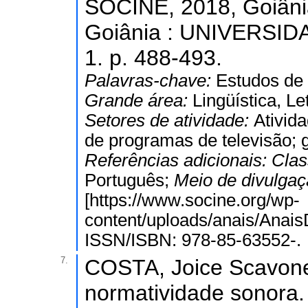
SOCINE, 2018, Goiânia
Goiânia : UNIVERSID
1. p. 488-493.
Palavras-chave:
Estudos de
Grande área:
Lingüística, Le
Setores de atividade:
Ativid
de programas de televisão; 
Referências adicionais:
Clas
Português;
Meio de divulga
[https://www.socine.org/wp-
content/uploads/anais/Anais
ISSN/ISBN: 978-85-63552-.
7.
COSTA, Joice Scavone
normatividade sonora. 