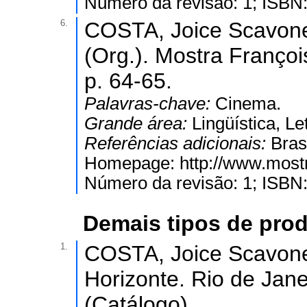
Número da revisão: 1; ISBN
6.
COSTA, Joice Scavone. 
(Org.). Mostra Françoi
p. 64-65.
Palavras-chave:
Cinema.
Grande área:
Lingüística, Le
Referências adicionais:
Bras
Homepage: http://www.mostra
Número da revisão: 1; ISBN
Demais tipos de prod
1.
COSTA, Joice Scavone.
Horizonte. Rio de Jane
(Catálogo).