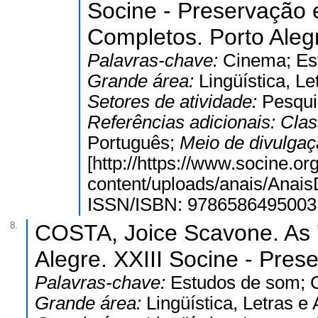
Socine - Preservação 
Completos. Porto Alegr
Palavras-chave:
Cinema; Es
Grande área:
Lingüística, Le
Setores de atividade:
Pesqui
Referências adicionais:
Clas
Português;
Meio de divulga
[http://https://www.socine.or
content/uploads/anais/Anais
ISSN/ISBN: 9786586495003
8.
COSTA, Joice Scavone. As '
Alegre. XXIII Socine - Pres
Palavras-chave:
Estudos de som; 
Grande área:
Lingüística, Letras e 