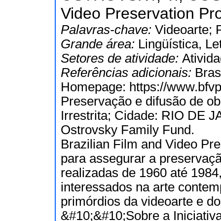
Video Preservation Pro
Palavras-chave:
Videoarte; 
Grande área:
Lingüística, Le
Setores de atividade:
Ativida
Referências adicionais:
Bras
Homepage: https://www.bfvpp
Preservação e difusão de obr
Irrestrita; Cidade: RIO DE J
Ostrovsky Family Fund.
Brazilian Film and Video Pre
para assegurar a preservaç
realizadas de 1960 até 1984,
interessados na arte conte
primórdios da videoarte e do
&#10;&#10;Sobre a Iniciati