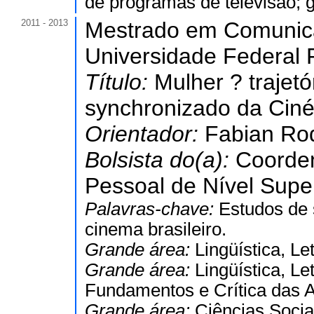
de programas de televisão; 
2011 - 2013
Mestrado em Comunic
Universidade Federal F
Título:
Mulher ? trajetó
synchronizado da Ciné
Orientador:
Fabian Rod
Bolsista do(a):
Coorde
Pessoal de Nível Super
Palavras-chave:
Estudos de 
cinema brasileiro.
Grande área:
Lingüística, Le
Grande área:
Lingüística, Le
Fundamentos e Crítica das A
Grande área:
Ciências Socia