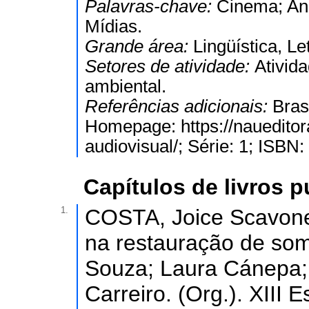
Palavras-chave:
Cinema; Aná
Mídias.
Grande área:
Lingüística, Le
Setores de atividade:
Ativida
ambiental.
Referências adicionais:
Bras
Homepage: https://naueditor
audiovisual/; Série: 1; ISB
Capítulos de livros 
1.
COSTA, Joice Scavone
na restauração de som
Souza; Laura Cánepa;
Carreiro. (Org.). XIII