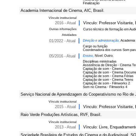
Finalização
Academia Internacional de Cinema, AIC, Brasil.
Vínculo institucional
2016 - Atual
Vínculo: Professor Visitante
Outras informações
Curso técnico de formação em Audi
Atividades
01/2022 - Atual
Direção e administração,
Academia I
Cargo ou função
Coordenadora dos cursos Som para
05/2016 - Atual
Ensino,
Nível: Outro.
Disciplinas ministradas
Assistência de Direção - Cinema T
Captação de som - Cinema
Captação de som - Cinema Docume
Captação de som - Cinema Férias
Captação de som - Cinema Teens
Captação de som - Filmworks 2
Som no Cinema - Filmworks 4
Serviço Nacional de Aprendizagem do Cooperativismo no Rio de
Vínculo institucional
2015 - Atual
Vínculo: Professor Visitante,
Raio Verde Produções Artísticas, RVF, Brasil.
Vínculo institucional
2013 - Atual
Vínculo: Livre, Enquadramento
Sociedade Brasileira de Estudos do Cinema e do Audiovisual, SO