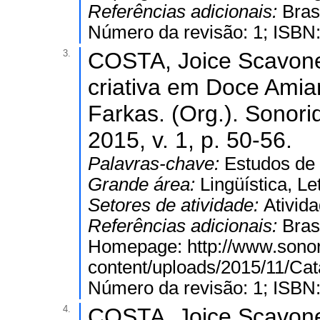
Referências adicionais:
Bras
Número da revisão: 1; ISBN
3.
COSTA, Joice Scavone.
criativa em Doce Amian
Farkas. (Org.). Sonori
2015, v. 1, p. 50-56.
Palavras-chave:
Estudos de
Grande área:
Lingüística, Le
Setores de atividade:
Ativida
Referências adicionais:
Bras
Homepage: http://www.sono
content/uploads/2015/11/Cat
Número da revisão: 1; ISBN
4.
COSTA, Joice Scavone.