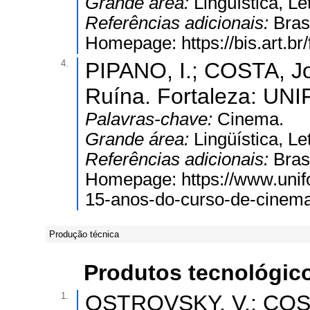
Grande área:
Lingüística, Le
Referências adicionais:
Bras
Homepage: https://bis.art.br/f
4.
PIPANO, I.; COSTA, J
Ruína. Fortaleza: UNI
Palavras-chave:
Cinema.
Grande área:
Lingüística, Le
Referências adicionais:
Bras
Homepage: https://www.unifo
15-anos-do-curso-de-cinema
Produção técnica
Produtos tecnológic
1.
OSTROVSKY, V.; COSTA