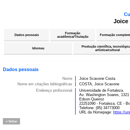
Cu
Joice
Formação
Dados pessoais
Formação complem
acadêmica/Titulação
Produção científica, tecnológic
Idiomas
artística/cultural
Dados pessoais
Nome
Joice Scavone Costa
Nome em citações bibliográficas
COSTA, Joice Scavone
Endereço profissional
Universidade de Fortaleza.
Av. Washington Soares, 1321
Edson Queiroz
22251090 - Fortaleza, CE - Br
Telefone: (85) 34773000
URL da Homepage:
https://uni
Voltar