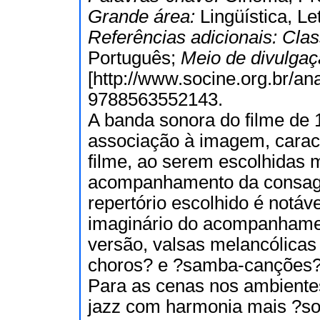
Grande área:
Lingüística, Le
Referências adicionais:
Clas
Português;
Meio de divulga
[http://www.socine.org.br/a
9788563552143.
A banda sonora do filme de
associação à imagem, caract
filme, ao serem escolhidas 
acompanhamento da consagrad
repertório escolhido é notáve
imaginário do acompanhamen
versão, valsas melancólicas
choros? e ?samba-canções?, 
Para as cenas nos ambientes
jazz com harmonia mais ?sof