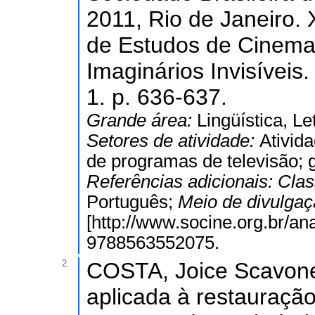
2011, Rio de Janeiro.
de Estudos de Cinema 
Imaginários Invisíveis
1. p. 636-637.
Grande área:
Lingüística, Le
Setores de atividade:
Ativid
de programas de televisão; 
Referências adicionais:
Clas
Português;
Meio de divulga
[http://www.socine.org.br/a
9788563552075.
2.
COSTA, Joice Scavone.
aplicada à restauraçã