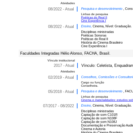
Atividades
08/2022 - Atual
Pesquisa e desenvolvimento
, Cons
Linhas de pesquisa
Poéticas do Real II
Cine Experiência I
08/2022 - Atual
Ensino,
Cinema, Nível: Graduação.
Disciplinas ministradas
Poéticas Sonoras
Poéticas do Real II
História do Cinema Brasileiro
Cine Experiência I
Faculdades Integradas Hélio Alonso, FACHA, Brasil.
Vínculo institucional
2017 - Atual
Vínculo: Celetista, Enquadram
Atividades
02/2019 - Atual
Conselhos, Comissões e Consultor
Cargo ou função
Conselheira.
05/2018 - Atual
Pesquisa e desenvolvimento
, FAC
Linhas de pesquisa
Cinema e materialidades: estudos sob
07/2017 - 08/2022
Ensino,
Cinema, Nível: Graduação.
Disciplinas ministradas
Captação de som C101R
Captação de som N108F
Captação de som N108J
Documentação e Preservação Audi
Cinema e Autoria
História do Cinema Brasileiro