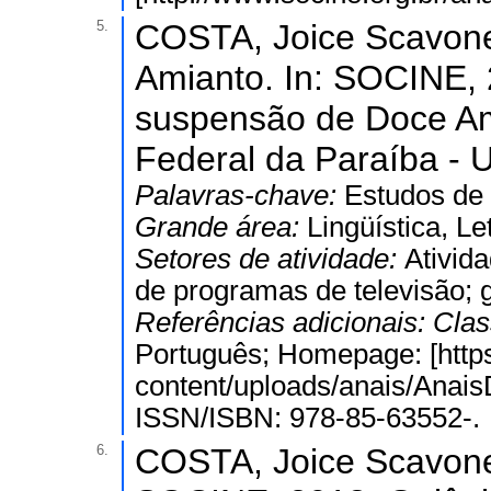
5.
COSTA, Joice Scavone
Amianto. In: SOCINE,
suspensão de Doce Am
Federal da Paraíba - U
Palavras-chave:
Estudos de
Grande área:
Lingüística, Le
Setores de atividade:
Ativid
de programas de televisão; 
Referências adicionais:
Clas
Português; Homepage: [http
content/uploads/anais/Anais
ISSN/ISBN: 978-85-63552-.
6.
COSTA, Joice Scavone.