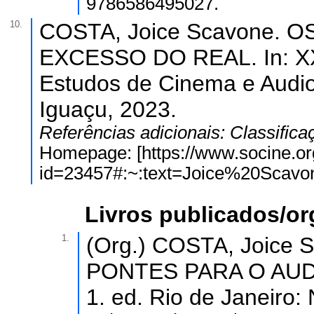
9786586495027.
10.
COSTA, Joice Scavone.
EXCESSO DO REAL. In: XXVI
Estudos de Cinema e Audio
Iguaçu, 2023.
Referências adicionais:
Classifica
Homepage: [https://www.socine.or
id=23457#:~:text=Joice%20S
Livros publicados/o
1.
(Org.) COSTA, Joice Sc
PONTES PARA O AUD
1. ed. Rio de Janeiro: 