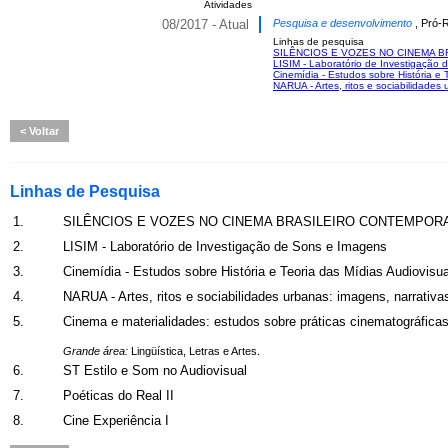
Atividades
08/2017 - Atual
Pesquisa e desenvolvimento
, Pró-
Linhas de pesquisa
SILÊNCIOS E VOZES NO CINEMA 
LISIM - Laboratório de Investigação
Cinemídia - Estudos sobre História e 
NARUA - Artes, ritos e sociabilidades
Voltar
Linhas de Pesquisa
1.
SILÊNCIOS E VOZES NO CINEMA BRASILEIRO CONTEMPOR
2.
LISIM - Laboratório de Investigação de Sons e Imagens
3.
Cinemídia - Estudos sobre História e Teoria das Mídias Audiovisu
4.
NARUA - Artes, ritos e sociabilidades urbanas: imagens, narrativa
5.
Cinema e materialidades: estudos sobre práticas cinematográfica
Grande área:
Lingüística, Letras e Artes.
6.
ST Estilo e Som no Audiovisual
7.
Poéticas do Real II
8.
Cine Experiência I