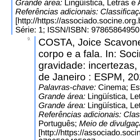
Grande área:
Lingüística, Letras e 
Referências adicionais:
Classifica
[http://https://associado.socine
Série: 1; ISSN/ISBN: 97865864950
9.
COSTA, Joice Scavone.
corpo e a fala. In: Soc
gravidade: incertezas,
de Janeiro : ESPM, 202
Palavras-chave:
Cinema; Es
Grande área:
Lingüística, Le
Grande área:
Lingüística, Le
Referências adicionais:
Clas
Português;
Meio de divulga
[http://https://associado.soc