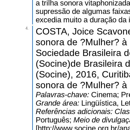
a trilha sonora vitaphonizad
supressão de algumas faixas
excedia muito a duração da
4.
COSTA, Joice Scavone.
sonora de ?Mulher? à 
Sociedade Brasileira 
(Socine)de Brasileira
(Socine), 2016, Curitib
sonora de ?Mulher? à 
Palavras-chave:
Cinema; Pr
Grande área:
Lingüística, Le
Referências adicionais:
Clas
Português;
Meio de divulga
[http://www.socine.org.br/an