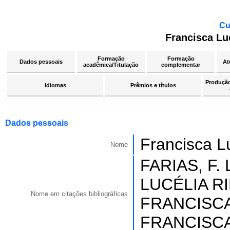
Cu
Francisca Luc
Formação
Formação
Dados pessoais
At
acadêmica/Titulação
complementar
Produção 
Idiomas
Prêmios e títulos
Dados pessoais
Francisca Lu
Nome
FARIAS, F.
LUCÉLIA RI
Nome em citações bibliográficas
FRANCISCA
FRANCISCA