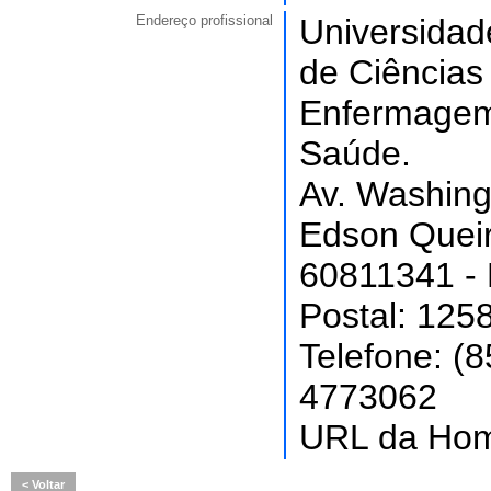
Endereço profissional
Universidade
de Ciência
Enfermagem
Saúde.
Av. Washing
Edson Quei
60811341 - F
Postal: 125
Telefone: (
4773062
URL da Ho
Voltar