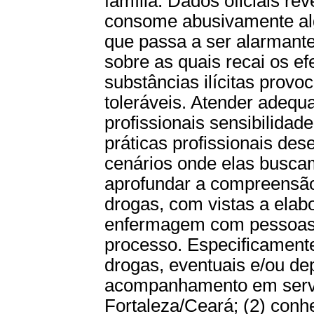
família. Dados oficiais r
consome abusivamente alg
que passa a ser alarmant
sobre as quais recai os e
substâncias ilícitas provo
toleráveis. Atender adequ
profissionais sensibilidad
práticas profissionais de
cenários onde elas buscam
aprofundar a compreensão
drogas, com vistas a elabo
enfermagem com pessoas/f
processo. Especificamente 
drogas, eventuais e/ou d
acompanhamento em serviç
Fortaleza/Ceará; (2) conhe