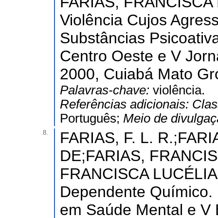
FARIAS, FRANCISCA L
Violência Cujos Agres
Substâncias Psicoativa
Centro Oeste e V Jorn
2000, Cuiabá Mato Gr
Palavras-chave:
violência.
Referências adicionais:
Clas
Português;
Meio de divulga
8.
FARIAS, F. L. R.;FA
DE;FARIAS, FRANCIS
FRANCISCA LUCÉLIA. 
Dependente Químico. I
em Saúde Mental e V 