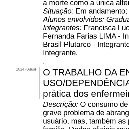
a morte como a única alte
Situação:
Em andamento
Alunos envolvidos:
Gradu
Integrantes:
Francisca Luc
Fernanda Farias LIMA - Inte
Brasil Plutarco - Integrant
Integrante.
.
2014 - Atual
O TRABALHO DA E
USO/DEPENDÊNCIA D
prática dos enfermei
Descrição:
O consumo de á
grave problema de abrang
usuário, mas, também as 