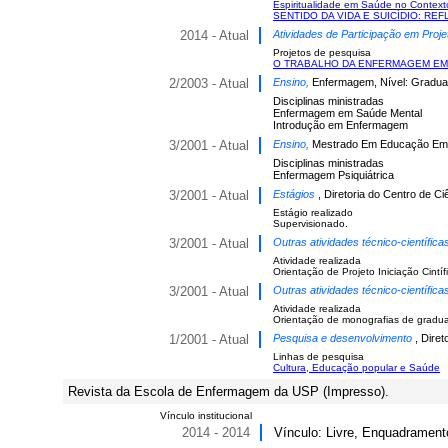
Espiritualidade em Saúde no Context
SENTIDO DA VIDA E SUICÍDIO: RE
2014 - Atual
Atividades de Participação em Proje
Projetos de pesquisa
O TRABALHO DA ENFERMAGEM EM SIT
2/2003 - Atual
Ensino,
Enfermagem, Nível: Gradua
Disciplinas ministradas
Enfermagem em Saúde Mental
Introdução em Enfermagem
3/2001 - Atual
Ensino,
Mestrado Em Educação Em 
Disciplinas ministradas
Enfermagem Psiquiátrica
3/2001 - Atual
Estágios
, Diretoria do Centro de 
Estágio realizado
Supervisionado.
3/2001 - Atual
Outras atividades técnico-científic
Atividade realizada
Orientação de Projeto Iniciação Cint
3/2001 - Atual
Outras atividades técnico-científic
Atividade realizada
Orientação de monografias de gradua
1/2001 - Atual
Pesquisa e desenvolvimento
, Dire
Linhas de pesquisa
Cultura, Educação popular e Saúde
Revista da Escola de Enfermagem da USP (Impresso).
Vínculo institucional
2014 - 2014
Vínculo: Livre, Enquadrament