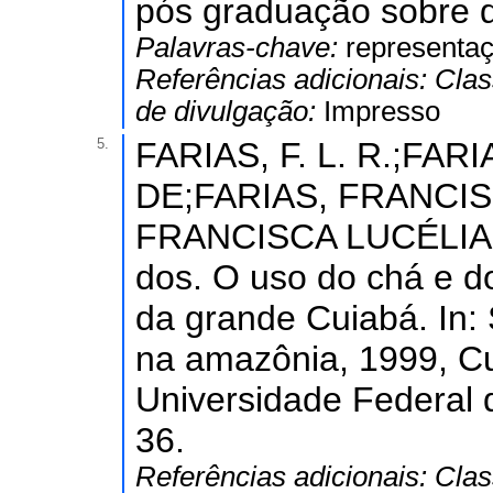
pós graduação sobre d
Palavras-chave:
representaç
Referências adicionais:
Clas
de divulgação:
Impresso
5.
FARIAS, F. L. R.;FA
DE;FARIAS, FRANCIS
FRANCISCA LUCÉLIA; S
dos. O uso do chá e d
da grande Cuiabá. In:
na amazônia, 1999, Cu
Universidade Federal d
36.
Referências adicionais:
Clas