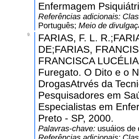
Enfermagem Psiquiátri
Referências adicionais:
Clas
Português;
Meio de divulga
9.
FARIAS, F. L. R.;FA
DE;FARIAS, FRANCIS
FRANCISCA LUCÉLIA;
Furegato. O Dito e o 
DrogasAtrvés da Tecnic
Pesquisadores em Saú
Especialistas em Enfe
Preto - SP, 2000.
Palavras-chave:
usuáios de 
Referências adicionais:
Clas