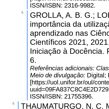
ISSN/ISBN: 2316-9982.
8.
GROLLA, A. B. G.; LO
importância da utiliza
aprendizado nas Ciênc
Científicos 2021, 2021
Iniciação à Docência. 
6.
Referências adicionais:
Clas
Meio de divulgação:
Digital
[https://uol.unifor.br/oul/con
uuid=09FA837C8C4E2D7292
ISSN/ISBN: 21755396.
9.
THAUMATURGO, N. C. M.