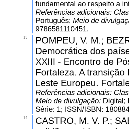
fundamental ao respeito a i
Referências adicionais:
Clas
Português;
Meio de divulga
9786581110451.
13.
POMPEU, V. M.; BEZRR
Democrática dos paíse
XXIII - Encontro de P
Fortaleza. A transição
Leste Europeu. Fortale
Referências adicionais:
Clas
Meio de divulgação:
Digital;
Série: 1; ISSN/ISBN: 18088
14.
CASTRO, M. V. P.; SAB