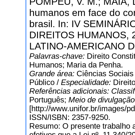
POMPEU, V. M.; MAIA, D.
humanos em face do com
brasil. In: IV SEMIN
DIREITOS HUMANOS, 20
LATINO-AMERICANO D
Palavras-chave:
Direito Consti
Humanos; Maria da Penha.
Grande área:
Ciências Sociais
Público /
Especialidade:
Direit
Referências adicionais:
Classi
Português;
Meio de divulgaçã
[http://www.unifor.br/images/p
ISSN/ISBN: 2357-9250.
Resumo: O presente trabalho a
efetivos que a Lei nº. 11.340/