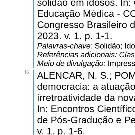
solidão em idosos. In:
Educação Médica - CO
Congresso Brasileiro
2023. v. 1. p. 1-1.
Palavras-chave:
Solidão; Ido
Referências adicionais:
Clas
Meio de divulgação:
Impress
15.
ALENCAR, N. S.; POMPE
democracia: a atuaçã
irretroatividade da nov
In: Encontros Científi
de Pós-Gradução e Pe
v. 1. p. 1-6.