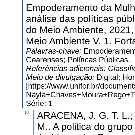
Empoderamento da Mulhe
análise das políticas púb
do Meio Ambiente, 2021,
Meio Ambiente V. 1. Forta
Palavras-chave:
Empoderamento
Cearenses; Políticas Públicas.
Referências adicionais:
Classif
Meio de divulgação:
Digital; H
[https://www.unifor.br/docume
Nayla+Chaves+Moura+Rego+Tha
Série: 1
10.
ARACENA, J. G. T. L.
M.. A politica do grup