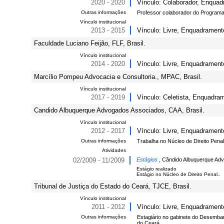
2020 - 2020
Vínculo: Colaborador, Enquadr
Outras informações
Professor colaborador do Programa
Vínculo institucional
2013 - 2015
Vínculo: Livre, Enquadramento
Faculdade Luciano Feijão, FLF, Brasil.
Vínculo institucional
2014 - 2020
Vínculo: Livre, Enquadramento
Marcílio Pompeu Advocacia e Consultoria., MPAC, Brasil.
Vínculo institucional
2017 - 2019
Vínculo: Celetista, Enquadram
Candido Albuquerque Advogados Associados, CAA, Brasil.
Vínculo institucional
2012 - 2017
Vínculo: Livre, Enquadrament
Outras informações
Trabalha no Núcleo de Direito Penal
Atividades
02/2009 - 11/2009
Estágios
, Cândido Albuquerque Adv
Estágio realizado
Estágio no Núcleo de Direito Penal..
Tribunal de Justiça do Estado do Ceará, TJCE, Brasil.
Vínculo institucional
2011 - 2012
Vínculo: Livre, Enquadramento
Outras informações
Estagiário no gabinete do Desembar
do Ceará.