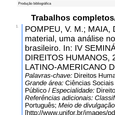
Produção bibliográfica
Trabalhos completos
1.
POMPEU, V. M.; MAIA, D.
material, uma análise no
brasileiro. In: IV SE
DIREITOS HUMANOS, 20
LATINO-AMERICANO D
Palavras-chave:
Direitos Huma
Grande área:
Ciências Sociais
Público /
Especialidade:
Direit
Referências adicionais:
Classi
Português;
Meio de divulgaçã
[http://www.unifor.br/images/p