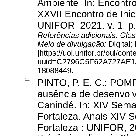
Ambiente. In: Encontro
XXVII Encontro de Inic
UNIFOR, 2021. v. 1. p.
Referências adicionais:
Clas
Meio de divulgação:
Digital
[https://uol.unifor.br/oul/con
uuid=C2796C5F62A727AE1
18088449.
11.
PINTO, P. E. C.; POMP
ausência de desenvol
Canindé. In: XIV Sem
Fortaleza. Anais XIV 
Fortaleza : UNIFOR, 20