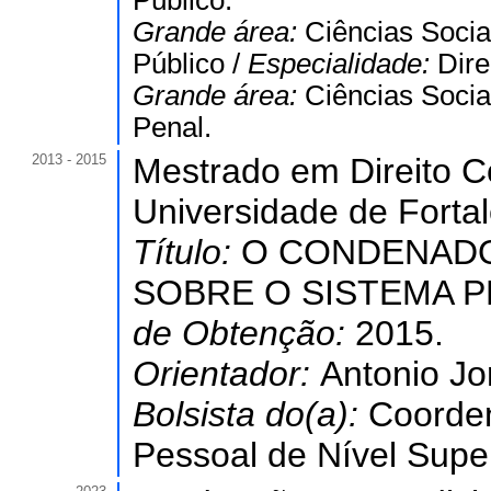
Público.
Grande área:
Ciências Socia
Público /
Especialidade:
Dire
Grande área:
Ciências Socia
Penal.
2013 - 2015
Mestrado em Direito Co
Universidade de Forta
Título:
O CONDENADO
SOBRE O SISTEMA P
de Obtenção:
2015.
Orientador:
Antonio Jo
Bolsista do(a):
Coorde
Pessoal de Nível Super