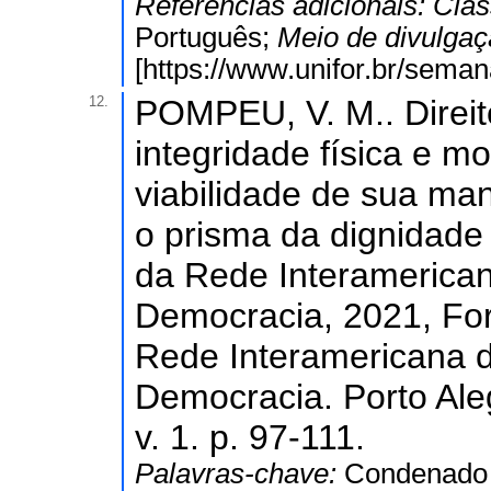
Referências adicionais:
Clas
Português;
Meio de divulga
[https://www.unifor.br/sema
12.
POMPEU, V. M.. Direit
integridade física e m
viabilidade de sua man
o prisma da dignidade
da Rede Interamerican
Democracia, 2021, For
Rede Interamericana d
Democracia. Porto Ale
v. 1. p. 97-111.
Palavras-chave:
Condenado 