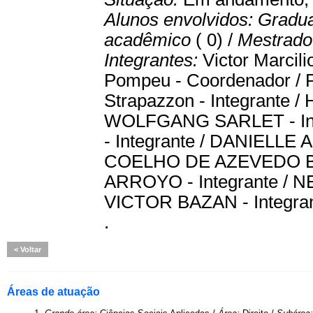
Alunos envolvidos:
Gradu
acadêmico
( 0) /
Mestrado 
Integrantes:
Victor Marcili
Pompeu - Coordenador / Pa
Strapazzon - Integrante /
WOLFGANG SARLET - Int
- Integrante / DANIELLE
COELHO DE AZEVEDO BU
ARROYO - Integrante / N
VICTOR BAZAN - Integran
.
Voltar
Áreas de atuação