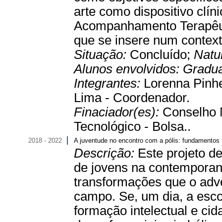
arte como dispositivo clíni
Acompanhamento Terapêuti
que se insere num contexto
Situação:
Concluído;
Natu
Alunos envolvidos:
Gradu
Integrantes:
Lorenna Pinhe
Lima - Coordenador.
Finaciador(es):
Conselho 
Tecnológico - Bolsa..
2018 - 2022
A juventude no encontro com a pólis: fundamentos f
Descrição:
Este projeto d
de jovens na contemporan
transformações que o adv
campo. Se, um dia, a esco
formação intelectual e cid