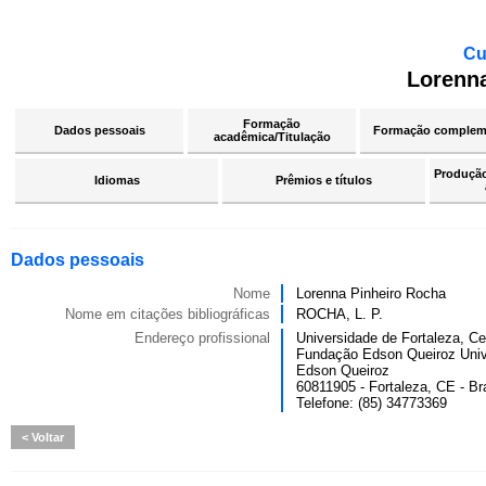
Cu
Lorenn
Formação
Dados pessoais
Formação complem
acadêmica/Titulação
Produção 
Idiomas
Prêmios e títulos
Dados pessoais
Nome
Lorenna Pinheiro Rocha
Nome em citações bibliográficas
ROCHA, L. P.
Endereço profissional
Universidade de Fortaleza, C
Fundação Edson Queiroz Univ
Edson Queiroz
60811905 - Fortaleza, CE - Bra
Telefone: (85) 34773369
Voltar