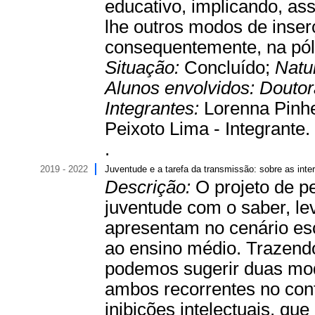
educativo, implicando, assi
lhe outros modos de inserç
consequentemente, na póli
Situação:
Concluído;
Natu
Alunos envolvidos:
Douto
Integrantes:
Lorenna Pinhe
Peixoto Lima - Integrante.
.
2019 - 2022
Juventude e a tarefa da transmissão: sobre as int
Descrição:
O projeto de p
juventude com o saber, l
apresentam no cenário esco
ao ensino médio. Trazendo
podemos sugerir duas moda
ambos recorrentes no con
inibições intelectuais, q