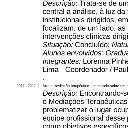
Descrição:
Trata-se de um
central a análise, à luz da
institucionais dirigidos, e
focalizam, de um lado, as 
intervenções clínicas diri
Situação:
Concluído;
Natu
Alunos envolvidos:
Gradu
Integrantes:
Lorenna Pinhe
Lima - Coordenador / Paulo
.
2011 - 2012
Arte e mediação terapêutica: um estudo sobre um di
Descrição:
Encontrando-se
e Mediações Terapêuticas&
problematizar o lugar ocu
equipe profissional desse 
como objetivos específicos