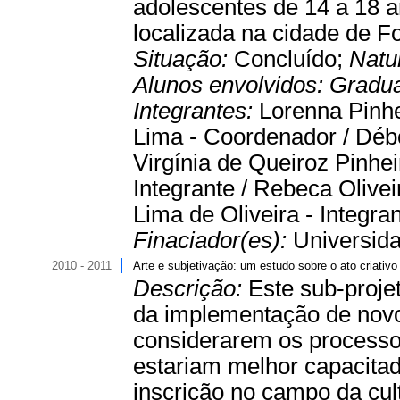
adolescentes de 14 a 18 
localizada na cidade de Fo
Situação:
Concluído;
Natu
Alunos envolvidos:
Gradu
Integrantes:
Lorenna Pinhe
Lima - Coordenador / Débo
Virgínia de Queiroz Pinhei
Integrante / Rebeca Olivei
Lima de Oliveira - Integran
Finaciador(es):
Universida
2010 - 2011
Arte e subjetivação: um estudo sobre o ato criativo
Descrição:
Este sub-proje
da implementação de novos
considerarem os processo
estariam melhor capacitad
inscrição no campo da cul