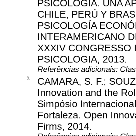
PSICOLOGÍA. UNA A
CHILE, PERÚ Y BRAS
PSICOLOGÍA ECONÓ
INTERAMERICANO DE 
XXXIV CONGRESSO 
PSICOLOGIA, 2013.
Referências adicionais:
Clas
8.
CAMARA, S. F.; SOUZA,
Innovation and the Role
Simpósio Internaciona
Fortaleza. Open Innova
Firms, 2014.