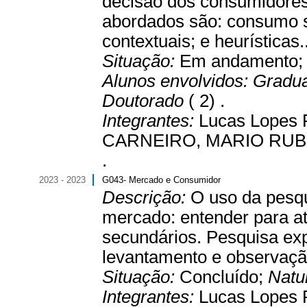
decisão dos consumidores
abordados são: consumo su
contextuais; e heurísticas.
Situação:
Em andamento
Alunos envolvidos:
Gradu
Doutorado
( 2) .
Integrantes:
Lucas Lopes F
CARNEIRO, MARIO RUBEN
.
2023 - 2023
G043- Mercado e Consumidor
Descrição:
O uso da pesqu
mercado: entender para at
secundários. Pesquisa expl
levantamento e observaçã
Situação:
Concluído;
Natu
Integrantes:
Lucas Lopes F