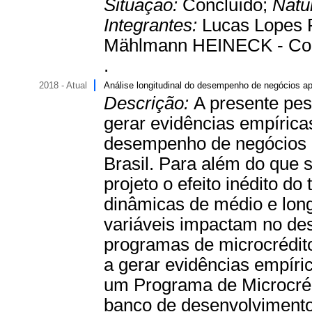
Situação:
Concluído;
Natu
Integrantes:
Lucas Lopes F
Mählmann HEINECK - Coo
.
2018 - Atual
Análise longitudinal do desempenho de negócios ap
Descrição:
A presente pes
gerar evidências empírica
desempenho de negócios a
Brasil. Para além do que s
projeto o efeito inédito 
dinâmicas de médio e longo
variáveis impactam no de
programas de microcrédito
a gerar evidências empíri
um Programa de Microcréd
banco de desenvolvimento