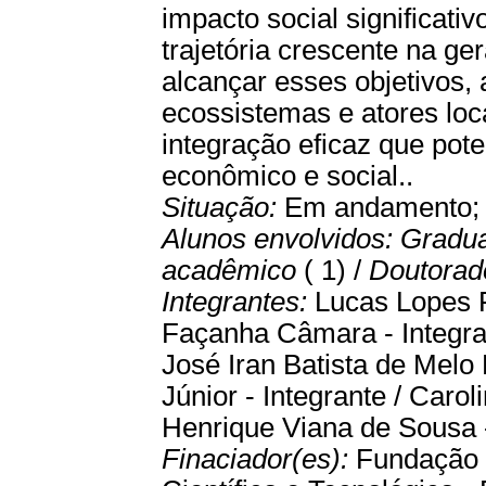
impacto social significat
trajetória crescente na g
alcançar esses objetivos
ecossistemas e atores loc
integração eficaz que pot
econômico e social..
Situação:
Em andamento
Alunos envolvidos:
Gradu
acadêmico
( 1) /
Doutora
Integrantes:
Lucas Lopes 
Façanha Câmara - Integran
José Iran Batista de Melo 
Júnior - Integrante / Carol
Henrique Viana de Sousa -
Finaciador(es):
Fundação 