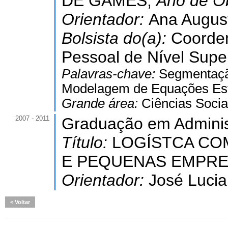
DE GAMES,
Ano de O
Orientador:
Ana August
Bolsista do(a):
Coorde
Pessoal de Nível Super
Palavras-chave:
Segmentaçã
Modelagem de Equações Estr
Grande área:
Ciências Socia
2007 - 2011
Graduação em Adminis
Título:
LOGÍSTCA CO
E PEQUENAS EMPRE
Orientador:
José Lucia
Voltar