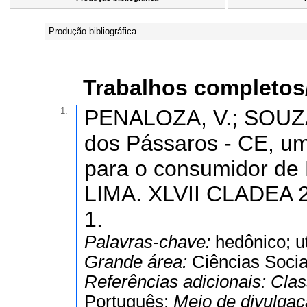
Produção bibliográfica
Trabalhos completos
1.
PENALOZA, V.; SOUZA, 
dos Pássaros - CE, um
para o consumidor de
LIMA. XLVII CLADEA 
1.
Palavras-chave:
hedônico; ut
Grande área:
Ciências Socia
Referências adicionais:
Clas
Português;
Meio de divulga