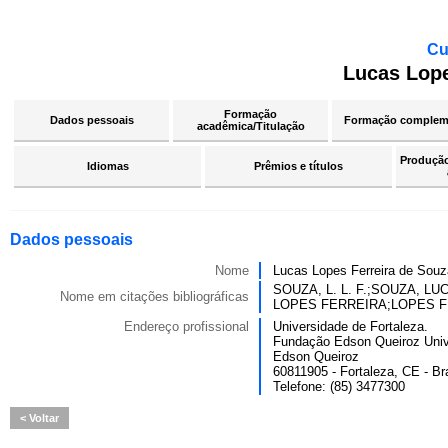
Cu
Lucas Lope
Formação
Dados pessoais
Formação complem
acadêmica/Titulação
Produção 
Idiomas
Prêmios e títulos
Dados pessoais
Nome
Lucas Lopes Ferreira de Souz
SOUZA, L. L. F.;SOUZA, 
Nome em citações bibliográficas
LOPES FERREIRA;LOPES F
Endereço profissional
Universidade de Fortaleza.
Fundação Edson Queiroz Univ
Edson Queiroz
60811905 - Fortaleza, CE - Bra
Telefone: (85) 3477300
Voltar