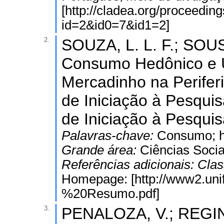
[http://cladea.org/proceedi
id=2&id0=7&id1=2]
2.
SOUZA, L. L. F.; SOUS
Consumo Hedônico e Ut
Mercadinho na Periferi
de Iniciação à Pesquis
de Iniciação à Pesquisa
Palavras-chave:
Consumo; he
Grande área:
Ciências Socia
Referências adicionais:
Clas
Homepage: [http://www2.uni
%20Resumo.pdf]
3.
PENALOZA, V.; REGINA