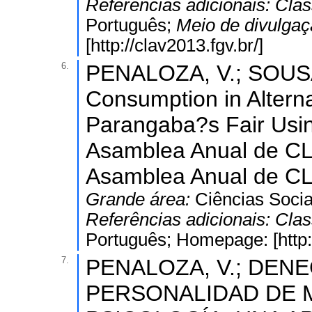
Referências adicionais:
Clas
Português;
Meio de divulga
[http://clav2013.fgv.br/]
6.
PENALOZA, V.; SOUSA, 
Consumption in Alterna
Parangaba?s Fair Usin
Asamblea Anual de CLA
Asamblea Anual de C
Grande área:
Ciências Socia
Referências adicionais:
Clas
Português; Homepage: [http:
7.
PENALOZA, V.; DENEGR
PERSONALIDAD DE 