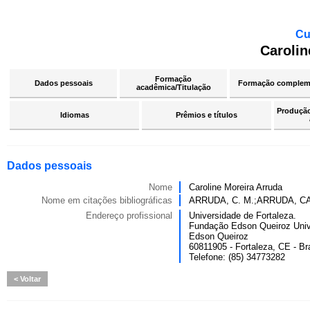
Cu
Carolin
Formação
Dados pessoais
Formação complem
acadêmica/Titulação
Produção 
Idiomas
Prêmios e títulos
Dados pessoais
Nome
Caroline Moreira Arruda
Nome em citações bibliográficas
ARRUDA, C. M.;ARRUDA, 
Endereço profissional
Universidade de Fortaleza.
Fundação Edson Queiroz Univ
Edson Queiroz
60811905 - Fortaleza, CE - Bra
Telefone: (85) 34773282
Voltar