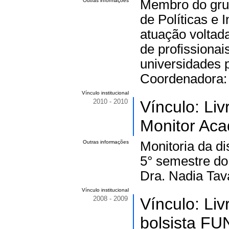
Outras informações
Membro do grup
de Políticas e
atuação voltad
de profissionai
universidades 
Coordenadora: 
Vínculo institucional
2010 - 2010
Vínculo: Li
Monitor Aca
Outras informações
Monitoria da di
5° semestre do
Dra. Nadia Tava
Vínculo institucional
2008 - 2009
Vínculo: Li
bolsista FU