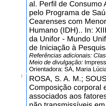
al. Perfil de Consumo
pelo Programa de Saú
Cearenses com Menore
Humano (IDH).. In: XII
da Unifor - Mundo Unif
de Iniciação à Pesquis
Referências adicionais:
Clas
Meio de divulgação:
Impres
Orientadora: SÁ, Maria Lúcia
2.
ROSA, S. A. M.; SOUSA
Composição corporal e
associados aos fatore
não transmissíveis em 