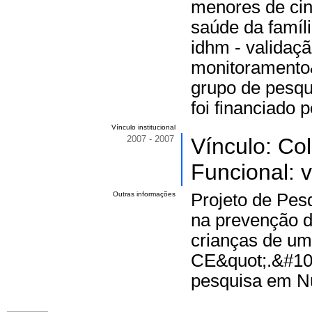
menores de cin
saúde da famíl
idhm - validaç
monitoramento&
grupo de pesqu
foi financiado 
Vínculo institucional
2007 - 2007
Vínculo: Co
Funcional: v
Outras informações
Projeto de Pes
na prevenção d
crianças de uma
CE&quot;.&#10;
pesquisa em Nu