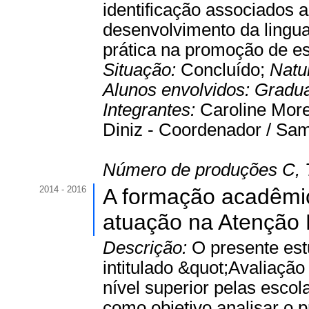
identificação associados a
desenvolvimento da lingua
prática na promoção de es
Situação:
Concluído;
Natu
Alunos envolvidos:
Gradu
Integrantes:
Caroline Morei
Diniz - Coordenador / Sam
Número de produções C, 
2014 - 2016
A formação acadêmic
atuação na Atenção 
Descrição:
O presente est
intitulado &quot;Avaliaçã
nível superior pelas esco
como objetivo analisar o 