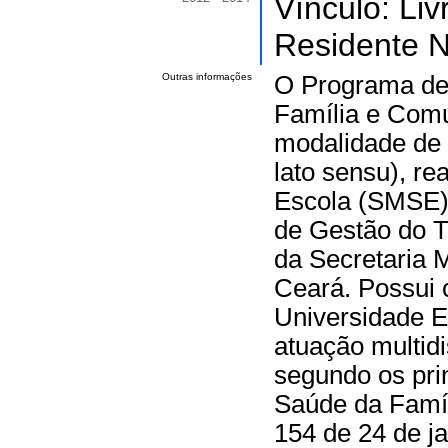
Vínculo: Li
Residente Nu
Outras informações
O Programa de 
Família e Com
modalidade de 
lato sensu), r
Escola (SMSE)
de Gestão do 
da Secretaria 
Ceará. Possui 
Universidade E
atuação multidi
segundo os prin
Saúde da Famíl
154 de 24 de j