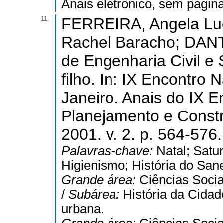
Anais eletrônico, sem pagin
11.
FERREIRA, Angela Lu
Rachel Baracho; DANTAS
de Engenharia Civil e 
filho. In: IX Encontro
Janeiro. Anais do IX 
Planejamento e Const
2001. v. 2. p. 564-576.
Palavras-chave:
Natal; Satu
Higienismo; História do Sa
Grande área:
Ciências Socia
/
Subárea:
História da Cida
urbana.