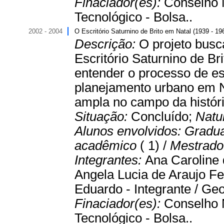
Finaciador(es):
Conselho 
Tecnológico - Bolsa..
2002 - 2004
O Escritório Saturnino de Brito em Natal (1939 - 1
Descrição:
O projeto busca
Escritório Saturnino de Br
entender o processo de est
planejamento urbano em N
ampla no campo da história
Situação:
Concluído;
Natu
Alunos envolvidos:
Gradu
acadêmico
( 1) /
Mestrado 
Integrantes:
Ana Caroline 
Angela Lucia de Araujo Fe
Eduardo - Integrante / Geo
Finaciador(es):
Conselho 
Tecnológico - Bolsa..