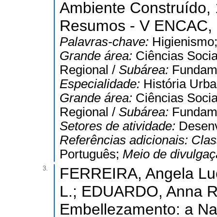
Ambiente Construído, 
Resumos - V ENCAC, 19
Palavras-chave:
Higienismo;
Grande área:
Ciências Socia
Regional /
Subárea:
Fundame
Especialidade:
História Urba
Grande área:
Ciências Socia
Regional /
Subárea:
Fundame
Setores de atividade:
Desenv
Referências adicionais:
Clas
Português;
Meio de divulga
3.
FERREIRA, Angela Luc
L.; EDUARDO, Anna Ra
Embellezamento: a Nat