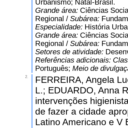
Urbanismo; Natal-Brasil.
Grande área:
Ciências Socia
Regional /
Subárea:
Fundame
Especialidade:
História Urba
Grande área:
Ciências Socia
Regional /
Subárea:
Fundame
Setores de atividade:
Desenv
Referências adicionais:
Clas
Português;
Meio de divulga
2.
FERREIRA, Angela Luc
L.; EDUARDO, Anna Ra
intervenções higienist
de fazer a cidade aprop
Latino Americano e V 