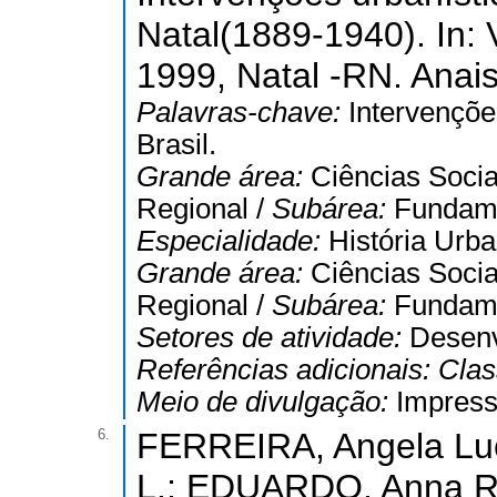
Natal(1889-1940). In:
1999, Natal -RN. Anais
Palavras-chave:
Intervençõe
Brasil.
Grande área:
Ciências Socia
Regional /
Subárea:
Fundame
Especialidade:
História Urba
Grande área:
Ciências Socia
Regional /
Subárea:
Fundame
Setores de atividade:
Desenv
Referências adicionais:
Clas
Meio de divulgação:
Impres
6.
FERREIRA, Angela Luc
L.; EDUARDO, Anna Rac