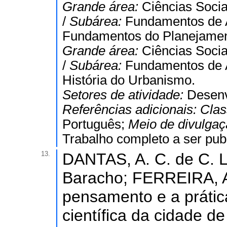
Grande área:
Ciências Socia
/
Subárea:
Fundamentos de A
Fundamentos do Planejamen
Grande área:
Ciências Socia
/
Subárea:
Fundamentos de A
História do Urbanismo.
Setores de atividade:
Desenv
Referências adicionais:
Clas
Português;
Meio de divulga
Trabalho completo a ser publ
13.
DANTAS, A. C. de C. 
Baracho; FERREIRA, A
pensamento e a prática
científica da cidade d