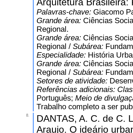
Arquitetura Brasileira:
Palavras-chave:
Giacomo Pa
Grande área:
Ciências Socia
Regional.
Grande área:
Ciências Socia
Regional /
Subárea:
Fundame
Especialidade:
História Urba
Grande área:
Ciências Socia
Regional /
Subárea:
Fundame
Setores de atividade:
Desenv
Referências adicionais:
Clas
Português;
Meio de divulga
Trabalho completo a ser publ
8.
DANTAS, A. C. de C. 
Araujo. O ideário urban