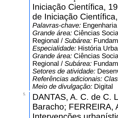
Iniciação Científica, 
de Iniciação Científica
Palavras-chave:
Engenharia 
Grande área:
Ciências Socia
Regional /
Subárea:
Fundame
Especialidade:
História Urba
Grande área:
Ciências Socia
Regional /
Subárea:
Fundame
Setores de atividade:
Desenv
Referências adicionais:
Clas
Meio de divulgação:
Digital
5.
DANTAS, A. C. de C. 
Baracho; FERREIRA, An
Intervenções urbaníst