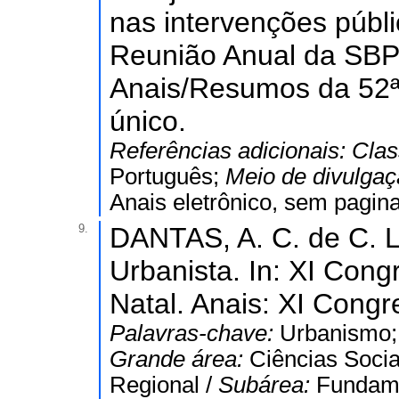
nas intervenções públi
Reunião Anual da SBPC
Anais/Resumos da 52ª
único.
Referências adicionais:
Clas
Português;
Meio de divulga
Anais eletrônico, sem pagin
9.
DANTAS, A. C. de C. L
Urbanista. In: XI Congr
Natal. Anais: XI Congr
Palavras-chave:
Urbanismo;
Grande área:
Ciências Socia
Regional /
Subárea:
Fundame