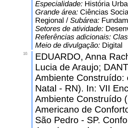
Especialidade:
História Urba
Grande área:
Ciências Socia
Regional /
Subárea:
Fundame
Setores de atividade:
Desenv
Referências adicionais:
Clas
Meio de divulgação:
Digital
10.
EDUARDO, Anna Rache
Lucia de Araujo; DANTA
Ambiente Construído: o
Natal - RN). In: VII E
Ambiente Construído 
Americano de Conforto
São Pedro - SP. Confor