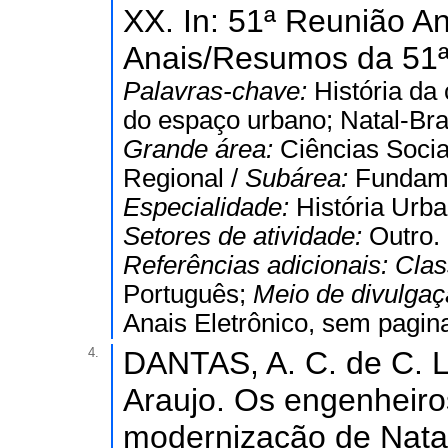
XX. In: 51ª Reunião A
Anais/Resumos da 51ª
Palavras-chave:
História da
do espaço urbano; Natal-Bras
Grande área:
Ciências Socia
Regional /
Subárea:
Fundame
Especialidade:
História Urba
Setores de atividade:
Outro.
Referências adicionais:
Clas
Português;
Meio de divulga
Anais Eletrônico, sem pagin
4.
DANTAS, A. C. de C. 
Araujo. Os engenheiro
modernização de Natal