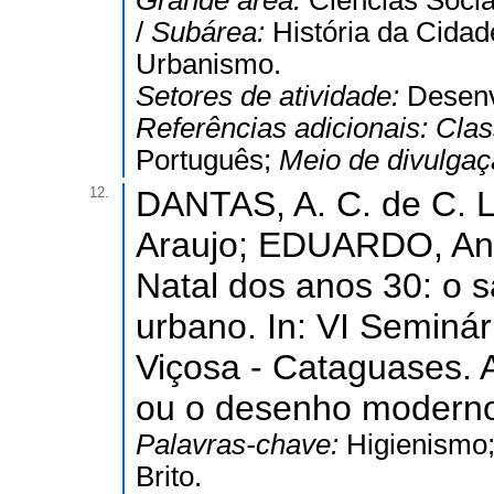
Grande área:
Ciências Socia
/
Subárea:
História da Cida
Urbanismo.
Setores de atividade:
Desenv
Referências adicionais:
Clas
Português;
Meio de divulga
12.
DANTAS, A. C. de C. 
Araujo; EDUARDO, An
Natal dos anos 30: o 
urbano. In: VI Semin
Viçosa - Cataguases. A
ou o desenho moderno,
Palavras-chave:
Higienismo;
Brito.