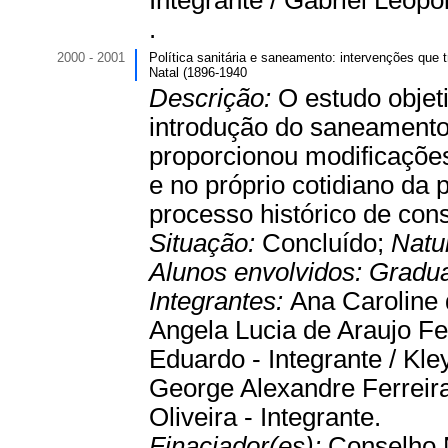
Integrante / Gabriel Leopo
.
2000 - 2001
Política sanitária e saneamento: intervenções que
Natal (1896-1940
Descrição:
O estudo objet
introdução do saneament
proporcionou modificações
e no próprio cotidiano da
processo histórico de con
Situação:
Concluído;
Natu
Alunos envolvidos:
Gradu
Integrantes:
Ana Caroline 
Angela Lucia de Araujo Fe
Eduardo - Integrante / Kle
George Alexandre Ferreira
Oliveira - Integrante.
Finaciador(es):
Conselho 