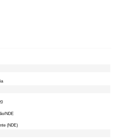
ia
20
ção/NDE
ante (NDE)