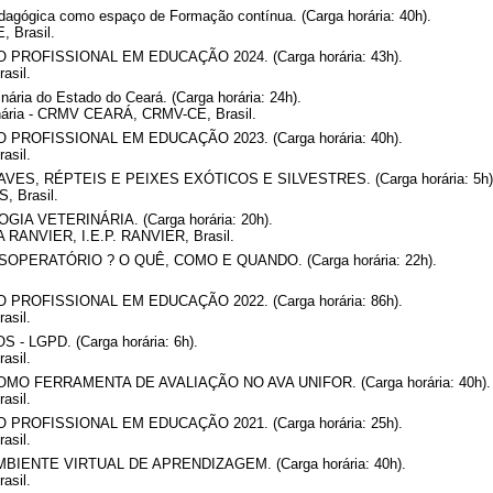
agógica como espaço de Formação contínua. (Carga horária: 40h).
, Brasil.
OFISSIONAL EM EDUCAÇÃO 2024. (Carga horária: 43h).
asil.
nária do Estado do Ceará. (Carga horária: 24h).
inária - CRMV CEARÁ, CRMV-CE, Brasil.
OFISSIONAL EM EDUCAÇÃO 2023. (Carga horária: 40h).
asil.
S, RÉPTEIS E PEIXES EXÓTICOS E SILVESTRES. (Carga horária: 5h)
 Brasil.
 VETERINÁRIA. (Carga horária: 20h).
ANVIER, I.E.P. RANVIER, Brasil.
PERATÓRIO ? O QUÊ, COMO E QUANDO. (Carga horária: 22h).
OFISSIONAL EM EDUCAÇÃO 2022. (Carga horária: 86h).
asil.
 LGPD. (Carga horária: 6h).
asil.
 FERRAMENTA DE AVALIAÇÃO NO AVA UNIFOR. (Carga horária: 40h).
asil.
OFISSIONAL EM EDUCAÇÃO 2021. (Carga horária: 25h).
asil.
NTE VIRTUAL DE APRENDIZAGEM. (Carga horária: 40h).
asil.