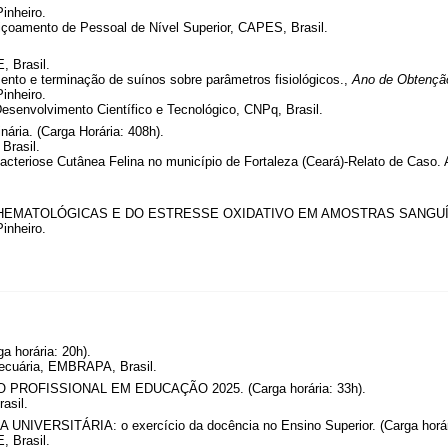
inheiro.
çoamento de Pessoal de Nível Superior, CAPES, Brasil.
, Brasil.
mento e terminação de suínos sobre parâmetros fisiológicos.,
Ano de Obtençã
inheiro.
esenvolvimento Científico e Tecnológico, CNPq, Brasil.
nária. (Carga Horária: 408h).
Brasil.
acteriose Cutânea Felina no município de Fortaleza (Ceará)-Relato de Caso. 
HEMATOLÓGICAS E DO ESTRESSE OXIDATIVO EM AMOSTRAS SANGUÍ
inheiro.
a horária: 20h).
pecuária, EMBRAPA, Brasil.
OFISSIONAL EM EDUCAÇÃO 2025. (Carga horária: 33h).
asil.
UNIVERSITÁRIA: o exercício da docência no Ensino Superior. (Carga horár
, Brasil.