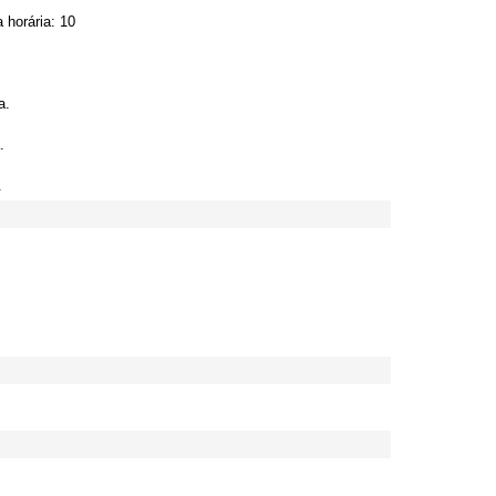
 horária: 10
a.
.
.