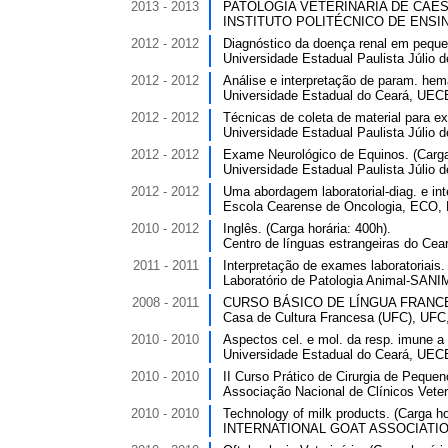
2013 - 2013
PATOLOGIA VETERINÁRIA DE CÃES E 
INSTITUTO POLITÉCNICO DE ENSINO 
2012 - 2012
Diagnóstico da doença renal em pequen
Universidade Estadual Paulista Júlio 
2012 - 2012
Análise e interpretação de param. hema
Universidade Estadual do Ceará, UECE
2012 - 2012
Técnicas de coleta de material para ex
Universidade Estadual Paulista Júlio 
2012 - 2012
Exame Neurológico de Equinos. (Carga 
Universidade Estadual Paulista Júlio 
2012 - 2012
Uma abordagem laboratorial-diag. e int
Escola Cearense de Oncologia, ECO, B
2010 - 2012
Inglês. (Carga horária: 400h).
Centro de línguas estrangeiras do Cea
2011 - 2011
Interpretação de exames laboratoriais. 
Laboratório de Patologia Animal-SANI
2008 - 2011
CURSO BÁSICO DE LÍNGUA FRANCESA.
Casa de Cultura Francesa (UFC), UFC,
2010 - 2010
Aspectos cel. e mol. da resp. imune a 
Universidade Estadual do Ceará, UECE
2010 - 2010
II Curso Prático de Cirurgia de Pequen
Associação Nacional de Clínicos Vete
2010 - 2010
Technology of milk products. (Carga hor
INTERNATIONAL GOAT ASSOCIATION,