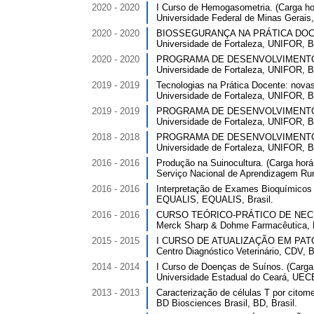
2020 - 2020
I Curso de Hemogasometria. (Carga hor
Universidade Federal de Minas Gerais
2020 - 2020
BIOSSEGURANÇA NA PRÁTICA DOCENT
Universidade de Fortaleza, UNIFOR, Br
2020 - 2020
PROGRAMA DE DESENVOLVIMENTO PR
Universidade de Fortaleza, UNIFOR, Br
2019 - 2019
Tecnologias na Prática Docente: novas
Universidade de Fortaleza, UNIFOR, Br
2019 - 2019
PROGRAMA DE DESENVOLVIMENTO PR
Universidade de Fortaleza, UNIFOR, Br
2018 - 2018
PROGRAMA DE DESENVOLVIMENTO PR
Universidade de Fortaleza, UNIFOR, Br
2016 - 2016
Produção na Suinocultura. (Carga horár
Serviço Nacional de Aprendizagem Ru
2016 - 2016
Interpretação de Exames Bioquímicos n
EQUALIS, EQUALIS, Brasil.
2016 - 2016
CURSO TEÓRICO-PRÁTICO DE NECROP
Merck Sharp & Dohme Farmacêutica, 
2015 - 2015
I CURSO DE ATUALIZAÇÃO EM PATOLO
Centro Diagnóstico Veterinário, CDV, B
2014 - 2014
I Curso de Doenças de Suínos. (Carga 
Universidade Estadual do Ceará, UECE
2013 - 2013
Caracterização de células T por citomet
BD Biosciences Brasil, BD, Brasil.