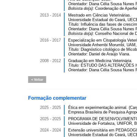
Orientador:
Diana Célia Sousa Nunes P
Bolsista do(a):
Coordenação de Aperfei
2013 - 2014
Mestrado em Ciências Veterinárias.
Universidade Estadual do Ceará, UECE
Título:
Influência das fases de cresci
Orientador:
Diana Célia Sousa Nunes P
Bolsista do(a):
Conselho Nacional de D
2016 - 2017
Especialização em Citopatologia Veteri
Universidade Anhembi Morumbi, UAM, 
Título:
Diagnóstico citológico de Micob
Orientador:
Daniel de Araújo Viana.
2008 - 2012
Graduação em Medicina Veterinária.
Título:
ESTUDO DAS ALTERAÇÕES 
Orientador:
Diana Célia Sousa Nunes P
Voltar
Formação complementar
2025 - 2025
Ética em experimentação animal. (Carg
Empresa Brasileira de Pesquisa Agro
2025 - 2025
PROGRAMA DE DESENVOLVIMENTO PR
Universidade de Fortaleza, UNIFOR, Br
2024 - 2024
Extensão universitária em PEDAGOGIA 
Universidade Estadual do Ceará, UECE