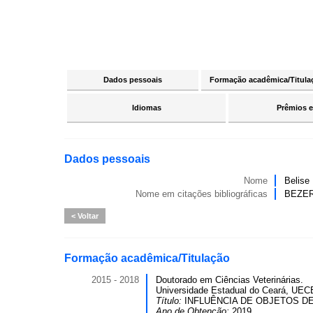
Dados pessoais
Formação acadêmica/Titula
Idiomas
Prêmios e
Dados pessoais
Nome
Belise 
Nome em citações bibliográficas
BEZER
Voltar
Formação acadêmica/Titulação
2015 - 2018
Doutorado em Ciências Veterinárias.
Universidade Estadual do Ceará, UECE
Título:
INFLUÊNCIA DE OBJETOS D
Ano de Obtenção:
2019.