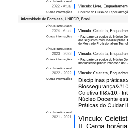
Vínculo institucional
2022 - Atual
Vínculo: Livre, Enquadramento
Outras informações
Docente do Curso de Especializaç
Universidade de Fortaleza, UNIFOR, Brasil.
Vínculo institucional
2024 - Atual
Vínculo: Celetista, Enquadra
Outras informações
- Faz parte da equipe do Núcleo Do
dos seguintes módulos/disciplinas: 
do Mestrado Profissional em Tecn
Vínculo institucional
2023 - 2023
Vínculo: Celetista, Enquadram
Outras informações
- Faz parte da equipe do Núcleo D
módulos/disciplinas: Processo do Cu
Vínculo institucional
2022 - 2022
Vínculo: Celetista, Enquadram
Outras informações
Disciplinas prática
Biossegurança&#10;-
Coletiva III&#10;- 
Núcleo Docente estr
Práticas do Cuidar II
Vínculo institucional
2021 - 2021
Vínculo: Celetis
II, Carga horária