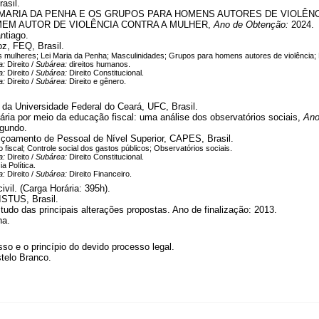
asil.
I MARIA DA PENHA E OS GRUPOS PARA HOMENS AUTORES DE VIOLÊN
EM AUTOR DE VIOLÊNCIA CONTRA A MULHER,
Ano de Obtenção:
2024.
ntiago.
z, FEQ, Brasil.
as mulheres; Lei Maria da Penha; Masculinidades; Grupos para homens autores de violência
a:
Direito /
Subárea:
direitos humanos.
a:
Direito /
Subárea:
Direito Constitucional.
a:
Direito /
Subárea:
Direito e gênero.
da Universidade Federal do Ceará, UFC, Brasil.
ária por meio da educação fiscal: uma análise dos observatórios sociais,
Ano
gundo.
çoamento de Pessoal de Nível Superior, CAPES, Brasil.
 fiscal; Controle social dos gastos públicos; Observatórios sociais.
a:
Direito /
Subárea:
Direito Constitucional.
ia Política.
a:
Direito /
Subárea:
Direito Financeiro.
vil. (Carga Horária: 395h).
ISTUS, Brasil.
udo das principais alterações propostas. Ano de finalização: 2013.
na.
so e o princípio do devido processo legal.
telo Branco.