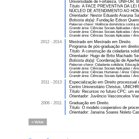
Universidade de Fortaleza, UNIFOR, Br
Título:
A FACE PREVENTIVA DA LE
NÚCLEO DE ATENDIMENTO AO HOM
Orientador:
Nestor Eduardo Araruna Sa
Bolsista do(a):
Fundação Edson Queiro
Palavras-chave:
Violência doméstica contra 
Grande área:
Ciências Sociais Aplicadas /
Áre
Grande área:
Ciências Sociais Aplicadas /
Áre
Grande área:
Ciências Sociais Aplicadas /
Áre
2012 - 2014
Mestrado em Mestrado em Direito.
Programa de pós-graduação em direito 
Título:
A construção da cidadania solid
Orientador:
Hugo de Brito Machado Se
Bolsista do(a):
Coordenação de Aperfei
Palavras-chave:
Cidadania solidária; Educação
Grande área:
Ciências Sociais Aplicadas /
Áre
Grande área:
Ciências Humanas /
Área:
Ciênc
Grande área:
Ciências Sociais Aplicadas /
Áre
2011 - 2013
Especialização em Direito processual ci
Centro Universitário Christus, UNICHR
Título:
Recursos no futuro CPC: um est
Orientador:
Juvêncio Vasconcelos Via
2006 - 2011
Graduação em Direito.
Título:
O modelo cooperativo de proces
Orientador:
Janaína Soares Noleto Cas
Voltar