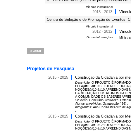
Vínculo institucional
2013 - 2013
Víncul
Centro de Seleção e de Promoção de Eventos, C
Vínculo institucional
2012 - 2012
Víncul
Outras informações
Ministra
Voltar
Projetos de Pesquisa
2015 - 2015
Construção da Cidadania por me
Descrição:
O PROJETO É FORMADO 
PELA&#10;&#10;CÉLULA DE EDUCAÇÃ
NOÇÕES&#10;&#10;APREENDIDAS N
CAPACITAÇÃO DOS ALUNOS DA GRA
À COMUNIDADE OS SABERES APRE
Situação:
Concluído;
Natureza:
Extens
Alunos envolvidos:
Graduação
( 36) .
Integrantes:
Ana Cecília Bezerra de Ag
.
2015 - 2015
Construção da Cidadania por Me
Descrição:
O PROJETO É FORMADO 
PELA&#10;&#10;CÉLULA DE EDUCAÇÃ
NOÇÕES&#10;&#10;APREENDIDAS N