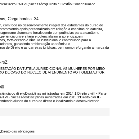
rídicaDireito Civil VI (Sucessões)Direito e Gestão Consensual de
as, Carga horária: 34
m, com foco no desenvolvimento integral dos estudantes do curso de
 promovendo apoio personalizado em relação a escolhas de carreira,
protagonismo discente e fortalecendo competências para atuação no
periência universitária e potencializam a aprendizagem
s, fortalecendo o vínculo institucional e contribuindo para a
tudantes, garantindo ambientação acadêmica e
rso de Direito e as carreiras jurídicas, bem como reforçando a marca da
iroZ
quot;A PRESTAÇÃO DA TUTELA JURISDICIONAL ÀS MULHERES POR MEIO
DO DE CASO DO NÚCLEO DE ATENDIMENTO AO HOMEM AUTOR
 40
ciência do direitoDisciplinas ministradas em 2014.1:Direito civil I - Parte
ivil VI - SucessõesDisciplinas ministradas em 2015.1:Direito civil II -
ndendo alunos do curso de direito e idealizando e desenvolvendo
0;Direito das obrigações