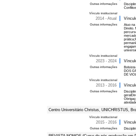
Outras informações
Discipli
Conflito
Vínculo institucional
2014 - Atual
Víncul
Outras informações
Atuo na
Direito
percurso
mercado
prática;
permanê
engajame
universi
Vínculo institucional
2023 - 2024
Víncul
Outras informações
Bolsist
DOS G
DE VIO
Vínculo institucional
2013 - 2016
Víncul
Outras informações
Discipli
geralDir
Obrigaç
ativida
Centro Universitário Christus, UNICHRISTUS, Bra
Vínculo institucional
2015 - 2016
Víncul
Outras informações
Discipli
REVISTA NOMOS (Curso de pós-graduação em Di