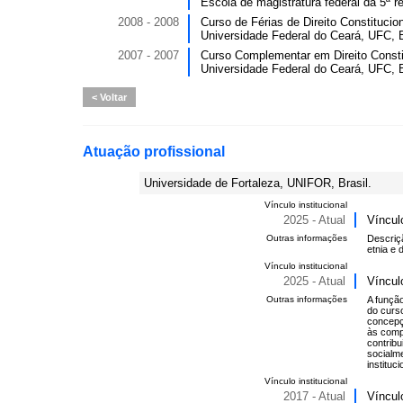
Escola de magistratura federal da 5ª 
2008 - 2008
Curso de Férias de Direito Constitucion
Universidade Federal do Ceará, UFC, B
2007 - 2007
Curso Complementar em Direito Constit
Universidade Federal do Ceará, UFC, B
Voltar
Atuação profissional
Universidade de Fortaleza, UNIFOR, Brasil.
Vínculo institucional
2025 - Atual
Víncul
Outras informações
Descriç
etnia e 
Vínculo institucional
2025 - Atual
Víncul
Outras informações
A função
do curso
concepç
às comp
contribu
socialm
instituc
Vínculo institucional
2017 - Atual
Víncul