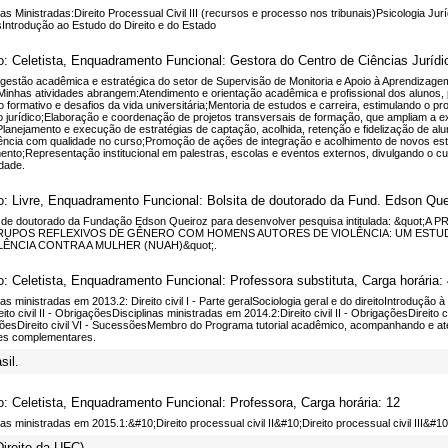
nas Ministradas:Direito Processual Civil III (recursos e processo nos tribunais)Psicologia Ju
sIntrodução ao Estudo do Direito e do Estado
o: Celetista, Enquadramento Funcional: Gestora do Centro de Ciências Jurídic
 gestão acadêmica e estratégica do setor de Supervisão de Monitoria e Apoio à Aprendizage
. Minhas atividades abrangem:Atendimento e orientação acadêmica e profissional dos alunos,
 formativo e desafios da vida universitária;Mentoria de estudos e carreira, estimulando o 
 jurídico;Elaboração e coordenação de projetos transversais de formação, que ampliam a ex
Planejamento e execução de estratégias de captação, acolhida, retenção e fidelização de aluno
ncia com qualidade no curso;Promoção de ações de integração e acolhimento de novos es
nto;Representação institucional em palestras, escolas e eventos externos, divulgando o cu
dade.
o: Livre, Enquadramento Funcional: Bolsita de doutorado da Fund. Edson Que
a de doutorado da Fundação Edson Queiroz para desenvolver pesquisa intitulada: &
RUPOS REFLEXIVOS DE GÊNERO COM HOMENS AUTORES DE VIOLÊNCIA: UM ESTU
LÊNCIA CONTRA A MULHER (NUAH)&quot;.
o: Celetista, Enquadramento Funcional: Professora substituta, Carga horária:
nas ministradas em 2013.2: Direito civil I - Parte geralSociologia geral e do direitoIntrodução à 
eito civil II - ObrigaçõesDisciplinas ministradas em 2014.2:Direito civil II - ObrigaçõesDireito c
õesDireito civil VI - SucessõesMembro do Programa tutorial acadêmico, acompanhando e ate
des complementares.
sil.
o: Celetista, Enquadramento Funcional: Professora, Carga horária: 12
nas ministradas em 2015.1:&#10;Direito processual civil II&#10;Direito processual civil III&#1
reito da UFC).