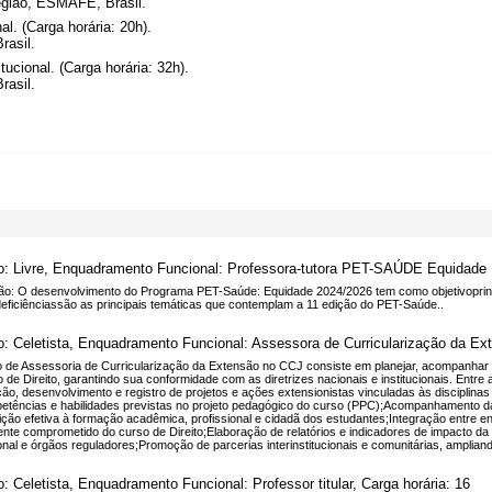
região, ESMAFE, Brasil.
al. (Carga horária: 20h).
rasil.
ucional. (Carga horária: 32h).
rasil.
o: Livre, Enquadramento Funcional: Professora-tutora PET-SAÚDE Equidade 
ão: O desenvolvimento do Programa PET-Saúde: Equidade 2024/2026 tem como objetivoprincip
deficiênciassão as principais temáticas que contemplam a 11 edição do PET-Saúde..
o: Celetista, Enquadramento Funcional: Assessora de Curricularização da Ex
 de Assessoria de Curricularização da Extensão no CCJ consiste em planejar, acompanhar e a
 de Direito, garantindo sua conformidade com as diretrizes nacionais e institucionais. Entre
ão, desenvolvimento e registro de projetos e ações extensionistas vinculadas às disciplin
etências e habilidades previstas no projeto pedagógico do curso (PPC);Acompanhamento da
ição efetiva à formação acadêmica, profissional e cidadã dos estudantes;Integração entre ens
ente comprometido do curso de Direito;Elaboração de relatórios e indicadores de impacto da
ional e órgãos reguladores;Promoção de parcerias interinstitucionais e comunitárias, ampli
o: Celetista, Enquadramento Funcional: Professor titular, Carga horária: 16