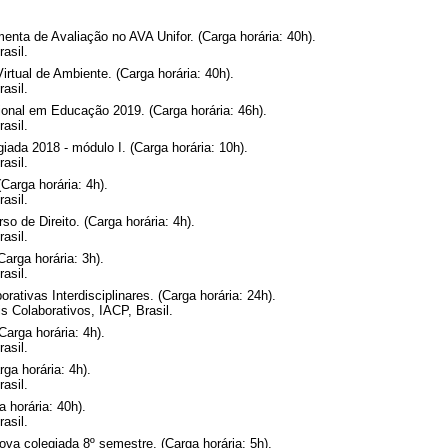
enta de Avaliação no AVA Unifor. (Carga horária: 40h).
asil.
tual de Ambiente. (Carga horária: 40h).
asil.
onal em Educação 2019. (Carga horária: 46h).
asil.
ada 2018 - módulo I. (Carga horária: 10h).
asil.
arga horária: 4h).
asil.
o de Direito. (Carga horária: 4h).
asil.
arga horária: 3h).
asil.
ativas Interdisciplinares. (Carga horária: 24h).
s Colaborativos, IACP, Brasil.
arga horária: 4h).
asil.
ga horária: 4h).
asil.
horária: 40h).
asil.
ova colegiada 8º semestre. (Carga horária: 5h).