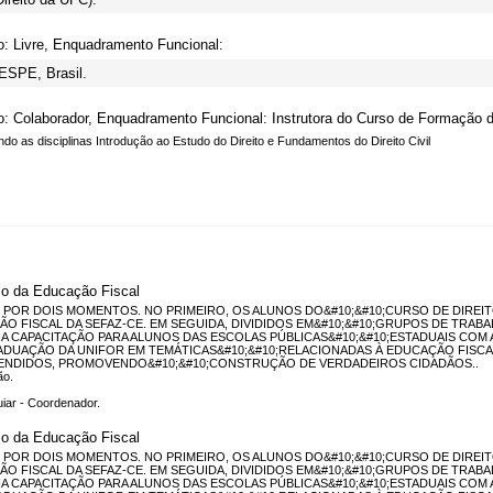
o: Livre, Enquadramento Funcional:
ESPE, Brasil.
o: Colaborador, Enquadramento Funcional: Instrutora do Curso de Formação 
ndo as disciplinas Introdução ao Estudo do Direito e Fundamentos do Direito Civil
io da Educação Fiscal
POR DOIS MOMENTOS. NO PRIMEIRO, OS ALUNOS DO&#10;&#10;CURSO DE DIREI
O FISCAL DA SEFAZ-CE. EM SEGUIDA, DIVIDIDOS EM&#10;&#10;GRUPOS DE TRABALH
A CAPACITAÇÃO PARA ALUNOS DAS ESCOLAS PÚBLICAS&#10;&#10;ESTADUAIS COM 
DUAÇÃO DA UNIFOR EM TEMÁTICAS&#10;&#10;RELACIONADAS À EDUCAÇÃO FISCAL
ENDIDOS, PROMOVENDO&#10;&#10;CONSTRUÇÃO DE VERDADEIROS CIDADÃOS..
ão.
uiar - Coordenador.
io da Educação Fiscal
POR DOIS MOMENTOS. NO PRIMEIRO, OS ALUNOS DO&#10;&#10;CURSO DE DIREI
O FISCAL DA SEFAZ-CE. EM SEGUIDA, DIVIDIDOS EM&#10;&#10;GRUPOS DE TRABALH
A CAPACITAÇÃO PARA ALUNOS DAS ESCOLAS PÚBLICAS&#10;&#10;ESTADUAIS COM 