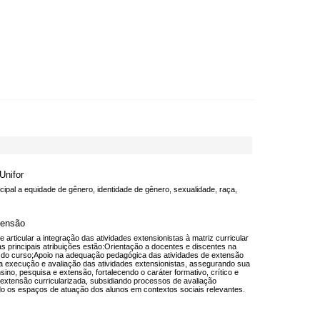
Unifor
al a equidade de gênero, identidade de gênero, sexualidade, raça,
tensão
rticular a integração das atividades extensionistas à matriz curricular
 as principais atribuições estão:Orientação a docentes e discentes na
as do curso;Apoio na adequação pedagógica das atividades de extensão
 execução e avaliação das atividades extensionistas, assegurando sua
ino, pesquisa e extensão, fortalecendo o caráter formativo, crítico e
 extensão curricularizada, subsidiando processos de avaliação
ando os espaços de atuação dos alunos em contextos sociais relevantes.