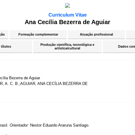
Curriculum Vitae
Ana Cecília Bezerra de Aguiar
ção
Formação complementar
Atuação profissional
Produção científica, tecnológica e
 títulos
Dados co
artística/cultural
cília Bezerra de Aguiar
R, A. C. B.;AGUIAR, ANA CECÍLIA BEZERRA DE
rasil.
Orientador:
Nestor Eduardo Araruna Santiago.