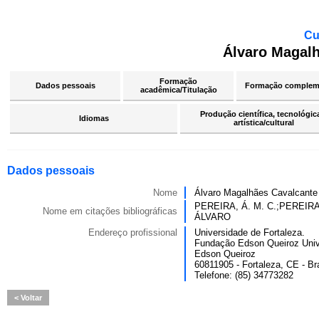
Cu
Álvaro Magalh
Formação
Dados pessoais
Formação complem
acadêmica/Titulação
Produção científica, tecnológic
Idiomas
artística/cultural
Dados pessoais
Nome
Álvaro Magalhães Cavalcante 
PEREIRA, Á. M. C.;PERE
Nome em citações bibliográficas
ÁLVARO
Endereço profissional
Universidade de Fortaleza.
Fundação Edson Queiroz Univ
Edson Queiroz
60811905 - Fortaleza, CE - Bra
Telefone: (85) 34773282
Voltar