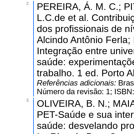
2.
PEREIRA, Á. M. C.; P
L.C.de et al. Contrib
dos profissionais de ní
Alcindo Antônio Ferla; 
Integração entre unive
saúde: experimentaçõ
trabalho. 1 ed. Porto A
Referências adicionais:
Bras
Número da revisão: 1; ISBN
3.
OLIVEIRA, B. N.; MAIA
PET-Saúde e sua inter
saúde: desvelando proc