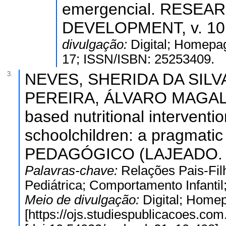
emergencial. RESEA
DEVELOPMENT, v. 10,
divulgação:
Digital; Homepag
17; ISSN/ISBN: 25253409.
3.
NEVES, SHERIDA DA SILVA
PEREIRA, ÁLVARO MAGALH
based nutritional interventi
schoolchildren: a pragmatic
PEDAGÓGICO (LAJEADO. ONL
Palavras-chave:
Relações Pais-Fi
Pediátrica; Comportamento Infantil
Meio de divulgação:
Digital; Home
[https://ojs.studiespublicacoes.com