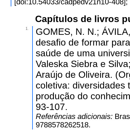
[doi:10.54033/cadpedv21n10-408];
Capítulos de livros 
1.
GOMES, N. N.; ÁVILA, 
desafio de formar par
saúde de uma universi
Valeska Siebra e Silva
Araújo de Oliveira. (O
coletiva: diversidades
produção do conhecimen
93-107.
Referências adicionais:
Bras
9788578262518.