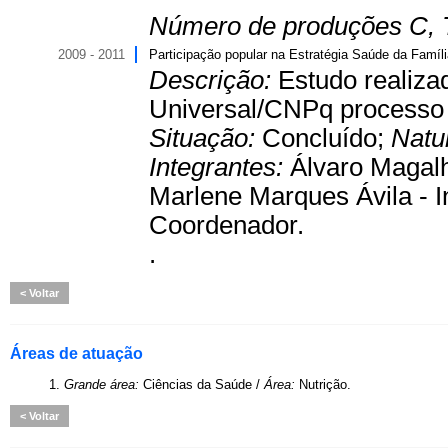
Número de produções C, 
2009 - 2011
Participação popular na Estratégia Saúde da Famíl
Descrição:
Estudo realiza
Universal/CNPq processo
Situação:
Concluído;
Natu
Integrantes:
Álvaro Magalh
Marlene Marques Ávila - In
Coordenador.
.
Voltar
Áreas de atuação
1.
Grande área:
Ciências da Saúde /
Área:
Nutrição.
Voltar