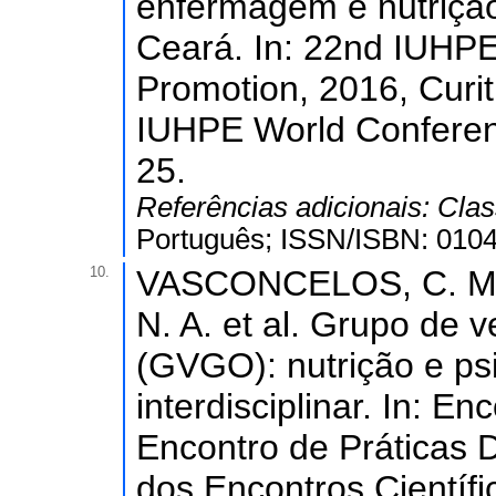
enfermagem e nutriçã
Ceará. In: 22nd IUHP
Promotion, 2016, Curi
IUHPE World Conferenc
25.
Referências adicionais:
Clas
Português; ISSN/ISBN: 0104
10.
VASCONCELOS, C. M. 
N. A. et al. Grupo de 
(GVGO): nutrição e ps
interdisciplinar. In: En
Encontro de Práticas 
dos Encontros Científi