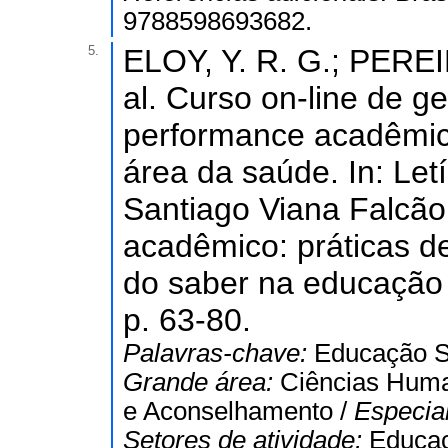
9788598693682.
5.
ELOY, Y. R. G.; PEREI
al. Curso on-line de g
performance acadêmica
área da saúde. In: Letí
Santiago Viana Falcão.
acadêmico: práticas d
do saber na educação s
p. 63-80.
Palavras-chave:
Educação Su
Grande área:
Ciências Hum
e Aconselhamento /
Especia
Setores de atividade:
Educa