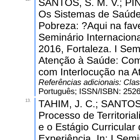
SANTOS, S. M. V.; PIN
Os Sistemas de Saúde 
Pobreza: ?Aqui na fav
Seminário Internacion
2016, Fortaleza. I Sem
Atenção à Saúde: Com
com Interlocução na A
Referências adicionais:
Clas
Português; ISSN/ISBN: 2526
13.
TAHIM, J. C.; SANTOS, 
Processo de Territoria
e o Estágio Curricular
Experiência. In: I Sem