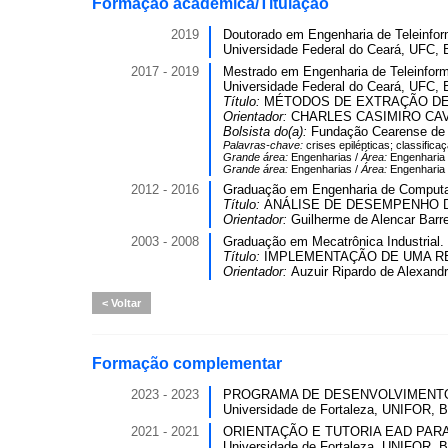
Formação acadêmica/Titulação
2019
Doutorado em Engenharia de Teleinfor
Universidade Federal do Ceará, UFC, B
2017 - 2019
Mestrado em Engenharia de Teleinform
Universidade Federal do Ceará, UFC, B
Título:
MÉTODOS DE EXTRAÇÃO DE
Orientador:
CHARLES CASIMIRO CA
Bolsista do(a):
Fundação Cearense de A
Palavras-chave:
crises epilépticas; classific
Grande área:
Engenharias /
Área:
Engenharia 
Grande área:
Engenharias /
Área:
Engenharia
2012 - 2016
Graduação em Engenharia de Comput
Título:
ANÁLISE DE DESEMPENHO D
Orientador:
Guilherme de Alencar Barre
2003 - 2008
Graduação em Mecatrônica Industrial.
Título:
IMPLEMENTAÇÃO DE UMA RE
Orientador:
Auzuir Ripardo de Alexandr
Voltar
Formação complementar
2023 - 2023
PROGRAMA DE DESENVOLVIMENTO PR
Universidade de Fortaleza, UNIFOR, Br
2021 - 2021
ORIENTAÇÃO E TUTORIA EAD PARA D
Universidade de Fortaleza, UNIFOR, Br