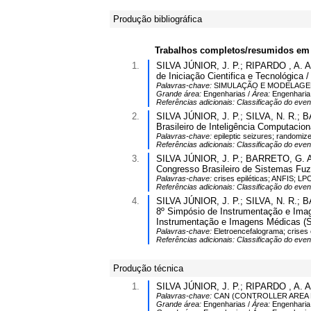
Produção bibliográfica
Trabalhos completos/resumidos em
1.
SILVA JÚNIOR, J. P.; RIPARDO , A. A. 
de Iniciação Cientifica e Tecnológica 
Palavras-chave:
SIMULAÇÃO E MODELAGEM
Grande área:
Engenharias /
Área:
Engenharia
Referências adicionais:
Classificação do even
2.
SILVA JÚNIOR, J. P.; SILVA, N. R.; BA
Brasileiro de Inteligência Computacion
Palavras-chave:
epileptic seizures; randomiz
Referências adicionais:
Classificação do even
3.
SILVA JÚNIOR, J. P.; BARRETO, G. A.
Congresso Brasileiro de Sistemas Fu
Palavras-chave:
crises epiléticas; ANFIS; LP
Referências adicionais:
Classificação do even
4.
SILVA JÚNIOR, J. P.; SILVA, N. R.; B
8º Simpósio de Instrumentação e Ima
Instrumentação e Imagens Médicas (S
Palavras-chave:
Eletroencefalograma; crises 
Referências adicionais:
Classificação do even
Produção técnica
1.
SILVA JÚNIOR, J. P.; RIPARDO , A. A
Palavras-chave:
CAN (CONTROLLER AREA 
Grande área:
Engenharias /
Área:
Engenharia 