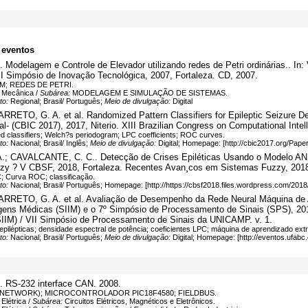
 eventos
Modelagem e Controle de Elevador utilizando redes de Petri ordinárias.. In
/ I Simpósio de Inovação Tecnológica, 2007, Fortaleza. CD, 2007.
; REDES DE PETRI.
 Mecânica /
Subárea:
MODELAGEM E SIMULAÇÃO DE SISTEMAS.
to:
Regional; Brasil/ Português;
Meio de divulgação:
Digital
RRETO, G. A. et al. Randomized Pattern Classifiers for Epileptic Seizure D
al- (CBIC 2017), 2017, Niterio. XIII Brazilian Congress on Computational Intel
ed classifiers; Welch?s periodogram; LPC coefficients; ROC curves.
to:
Nacional; Brasil/ Inglês;
Meio de divulgação:
Digital; Homepage: [http://cbic2017.org/Paper
; CAVALCANTE, C. C.. Detecção de Crises Epiléticas Usando o Modelo ANFI
zzy ? V CBSF, 2018, Fortaleza. Recentes Avan¸cos em Sistemas Fuzzy, 2018
C; Curva ROC; classificação.
to:
Nacional; Brasil/ Português; Homepage: [http://https://cbsf2018.files.wordpress.com/20
ARRETO, G. A. et al. Avaliação de Desempenho da Rede Neural Máquina de A
gens Médicas (SIIM) e o 7º Simpósio de Processamento de Sinais (SPS), 20
IIM) / VII Simpósio de Processamento de Sinais da UNICAMP. v. 1.
epilépticas; densidade espectral de potência; coeficientes LPC; máquina de aprendizado ext
to:
Nacional; Brasil/ Português;
Meio de divulgação:
Digital; Homepage: [http://eventos.ufabc
. RS-232 interface CAN. 2008.
NETWORK); MICROCONTROLADOR PIC18F4580; FIELDBUS.
Elétrica /
Subárea:
Circuitos Elétricos, Magnéticos e Eletrônicos.