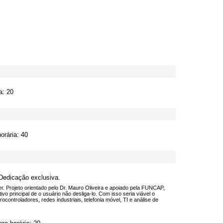
a: 20
orária: 40
 Dedicação exclusiva.
er. Projeto orientado pelo Dr. Mauro Oliveira e apoiado pela FUNCAP,
vo principal de o usuário não desliga-lo. Com isso seria viável o
ntroladores, redes industriais, telefonia móvel, TI e análise de