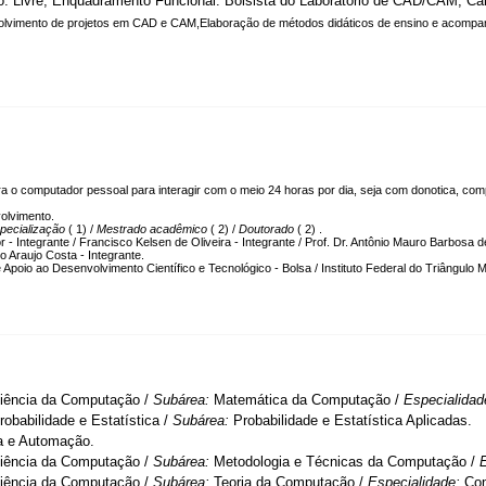
o: Livre, Enquadramento Funcional: Bolsista do Laborátorio de CAD/CAM, Car
lvimento de projetos em CAD e CAM,Elaboração de métodos didáticos de ensino e acompa
a o computador pessoal para interagir com o meio 24 horas por dia, seja com donotica, comp
olvimento.
pecialização
( 1) /
Mestrado acadêmico
( 2) /
Doutorado
( 2) .
or - Integrante / Francisco Kelsen de Oliveira - Integrante / Prof. Dr. Antônio Mauro Barbosa 
o Araujo Costa - Integrante.
poio ao Desenvolvimento Científico e Tecnológico - Bolsa / Instituto Federal do Triângulo M
iência da Computação /
Subárea:
Matemática da Computação /
Especialida
robabilidade e Estatística /
Subárea:
Probabilidade e Estatística Aplicadas.
a e Automação.
iência da Computação /
Subárea:
Metodologia e Técnicas da Computação /
iência da Computação /
Subárea:
Teoria da Computação /
Especialidade:
Com