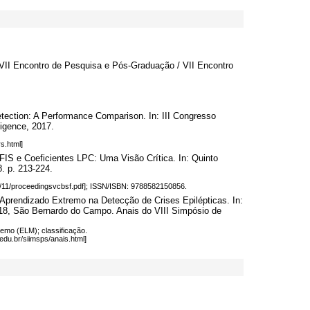
: VII Encontro de Pesquisa e Pós-Graduação / VII Encontro
etection: A Performance Comparison. In: III Congresso
ligence, 2017.
s.html]
S e Coeficientes LPC: Uma Visão Crítica. In: Quinto
. p. 213-224.
18/11/proceedingsvcbsf.pdf]; ISSN/ISBN: 9788582150856.
prendizado Extremo na Detecção de Crises Epilépticas. In:
18, São Bernardo do Campo. Anais do VIII Simpósio de
remo (ELM); classificação.
.edu.br/siimsps/anais.html]