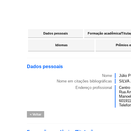
Dados pessoais
Formação acadêmica/Titula
Idiomas
Prêmios e
Dados pessoais
Nome
Júlio P
Nome em citações bibliográficas
SILVA 
Endereço profissional
Centro
Rua An
Manoel
6019119
Telefo
Voltar