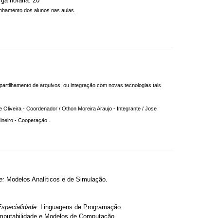
ga horária: 20
nhamento dos alunos nas aulas.
artilhamento de arquivos, ou integração com novas tecnologias tais
de Oliveira - Coordenador / Othon Moreira Araujo - Integrante / Jose
ineiro - Cooperação..
de:
Modelos Analíticos e de Simulação.
Especialidade:
Linguagens de Programação.
putabilidade e Modelos de Computação.