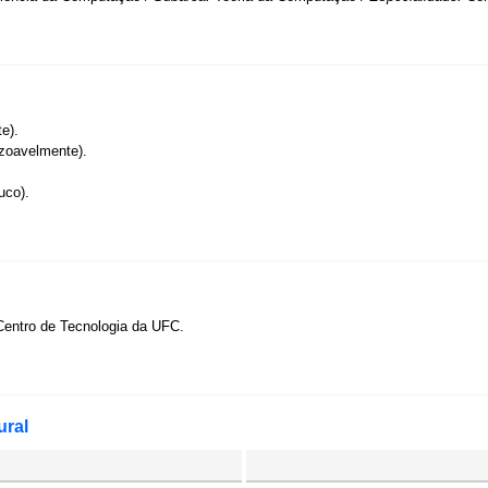
e).
zoavelmente).
uco).
Centro de Tecnologia da UFC.
ural