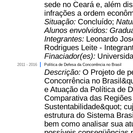
sede no Ceará e, além dis
infrações a ordem econômi
Situação:
Concluído;
Natu
Alunos envolvidos:
Gradu
Integrantes:
Leonardo José
Rodrigues Leite - Integran
Finaciador(es):
Universida
2011 - 2016
Política de Defesa da Concorrência no Brasil
Descrição:
O Projeto de p
Concorrência no Brasil&qu
e Atuação da Política de 
Comparativa das Regiões 
Sustentabilidade&quot; cuj
estrutura do Sistema Bras
bem como analisar sua at
possíveis conseqüências p