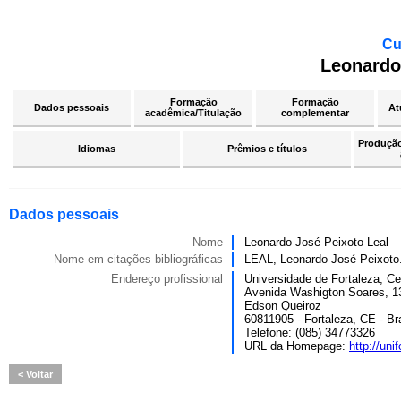
Cu
Leonardo
Formação
Formação
Dados pessoais
At
acadêmica/Titulação
complementar
Produção 
Idiomas
Prêmios e títulos
Dados pessoais
Nome
Leonardo José Peixoto Leal
Nome em citações bibliográficas
LEAL, Leonardo José Peixo
Endereço profissional
Universidade de Fortaleza, Ce
Avenida Washigton Soares, 1
Edson Queiroz
60811905 - Fortaleza, CE - Bra
Telefone: (085) 34773326
URL da Homepage:
http://unif
Voltar