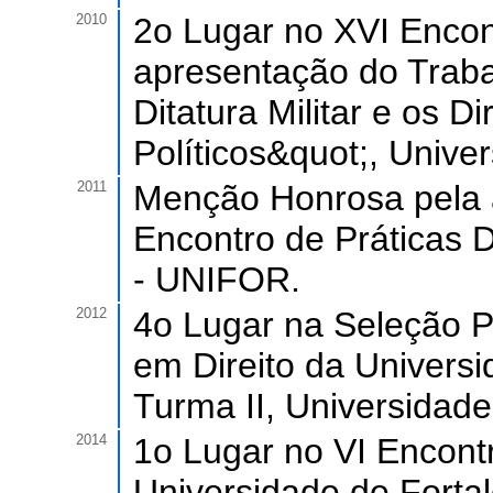
2010
2o Lugar no XVI Encon
apresentação do Traba
Ditatura Militar e os 
Políticos&quot;, Unive
2011
Menção Honrosa pela a
Encontro de Práticas 
- UNIFOR.
2012
4o Lugar na Seleção P
em Direito da Univers
Turma II, Universidad
2014
1o Lugar no VI Encont
Universidade de Fortal