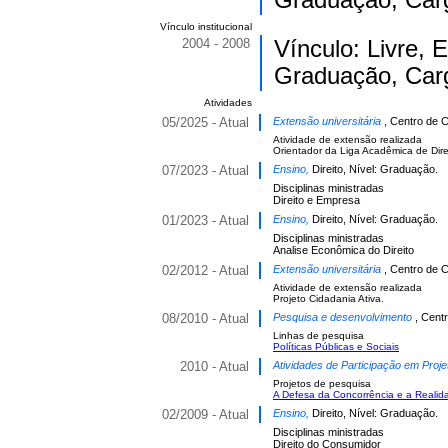
Graduação, Carg
Vínculo institucional
2004 - 2008
Vínculo: Livre,
Graduação, Carg
Atividades
05/2025 - Atual
Extensão universitária
, Centro de C
Atividade de extensão realizada
Orientador da Liga Acadêmica de Dire
07/2023 - Atual
Ensino,
Direito, Nível: Graduação.
Disciplinas ministradas
Direito e Empresa
01/2023 - Atual
Ensino,
Direito, Nível: Graduação.
Disciplinas ministradas
Analise Econômica do Direito
02/2012 - Atual
Extensão universitária
, Centro de C
Atividade de extensão realizada
Projeto Cidadania Ativa.
08/2010 - Atual
Pesquisa e desenvolvimento
, Cent
Linhas de pesquisa
Políticas Públicas e Sociais
2010 - Atual
Atividades de Participação em Proje
Projetos de pesquisa
A Defesa da Concorrência e a Realid
02/2009 - Atual
Ensino,
Direito, Nível: Graduação.
Disciplinas ministradas
Direito do Consumidor