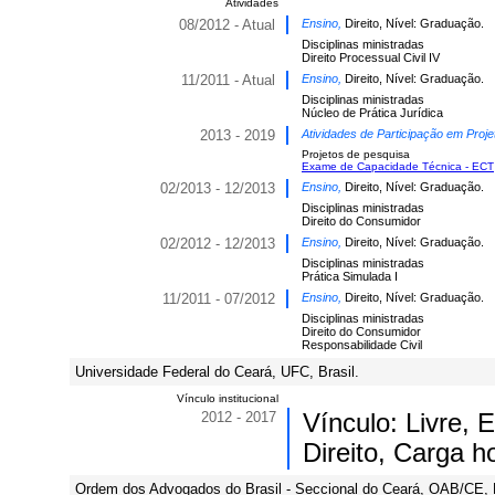
Atividades
08/2012 - Atual
Ensino,
Direito, Nível: Graduação.
Disciplinas ministradas
Direito Processual Civil IV
11/2011 - Atual
Ensino,
Direito, Nível: Graduação.
Disciplinas ministradas
Núcleo de Prática Jurídica
2013 - 2019
Atividades de Participação em Proje
Projetos de pesquisa
Exame de Capacidade Técnica - ECT
02/2013 - 12/2013
Ensino,
Direito, Nível: Graduação.
Disciplinas ministradas
Direito do Consumidor
02/2012 - 12/2013
Ensino,
Direito, Nível: Graduação.
Disciplinas ministradas
Prática Simulada I
11/2011 - 07/2012
Ensino,
Direito, Nível: Graduação.
Disciplinas ministradas
Direito do Consumidor
Responsabilidade Civil
Universidade Federal do Ceará, UFC, Brasil.
Vínculo institucional
2012 - 2017
Vínculo: Livre,
Direito, Carga ho
Ordem dos Advogados do Brasil - Seccional do Ceará, OAB/CE, B