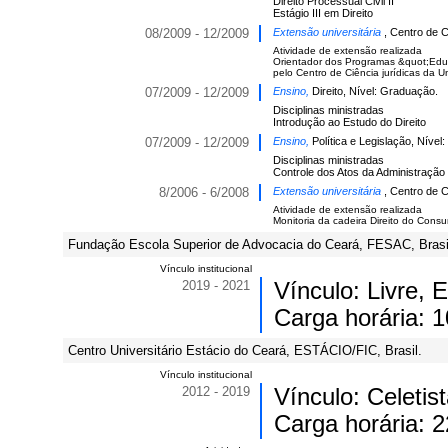
Direito Processual Civil II
Estágio III em Direito
08/2009 - 12/2009
Extensão universitária
, Centro de C
Atividade de extensão realizada
Orientador dos Programas &quot;Educ
pelo Centro de Ciência jurídicas da U
07/2009 - 12/2009
Ensino,
Direito, Nível: Graduação.
Disciplinas ministradas
Introdução ao Estudo do Direito
07/2009 - 12/2009
Ensino,
Política e Legislação, Nível
Disciplinas ministradas
Controle dos Atos da Administração 
8/2006 - 6/2008
Extensão universitária
, Centro de C
Atividade de extensão realizada
Monitoria da cadeira Direito do Consu
Fundação Escola Superior de Advocacia do Ceará, FESAC, Brasi
Vínculo institucional
2019 - 2021
Vínculo: Livre,
Carga horária: 1
Centro Universitário Estácio do Ceará, ESTÁCIO/FIC, Brasil.
Vínculo institucional
2012 - 2019
Vínculo: Celetis
Carga horária: 2