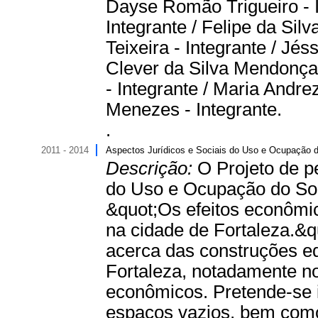
Dayse Romão Trigueiro - I
Integrante / Felipe da Sil
Teixeira - Integrante / Jé
Clever da Silva Mendonça 
- Integrante / Maria Andre
Menezes - Integrante.
.
2011 - 2014
Aspectos Jurídicos e Sociais do Uso e Ocupação 
Descrição:
O Projeto de p
do Uso e Ocupação do Sol
&quot;Os efeitos econômic
na cidade de Fortaleza.&qu
acerca das construções ed
Fortaleza, notadamente no 
econômicos. Pretende-se i
espaços vazios, bem como