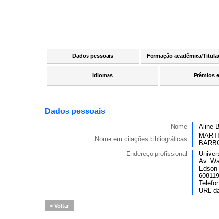
Dados pessoais
Formação acadêmica/Titula
Idiomas
Prêmios e
Dados pessoais
Nome
Aline 
MARTI
Nome em citações bibliográficas
BARB
Endereço profissional
Univer
Av. Wa
Edson 
6081190
Telefo
URL d
Voltar