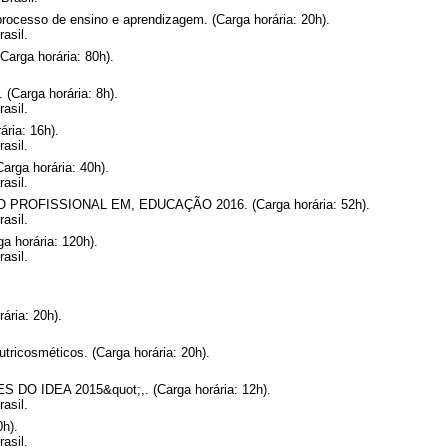
processo de ensino e aprendizagem. (Carga horária: 20h).
asil.
Carga horária: 80h).
 (Carga horária: 8h).
asil.
ária: 16h).
asil.
arga horária: 40h).
asil.
OFISSIONAL EM, EDUCAÇÃO 2016. (Carga horária: 52h).
asil.
 horária: 120h).
asil.
rária: 20h).
ricosméticos. (Carga horária: 20h).
IDEA 2015&quot;,. (Carga horária: 12h).
asil.
0h).
asil.