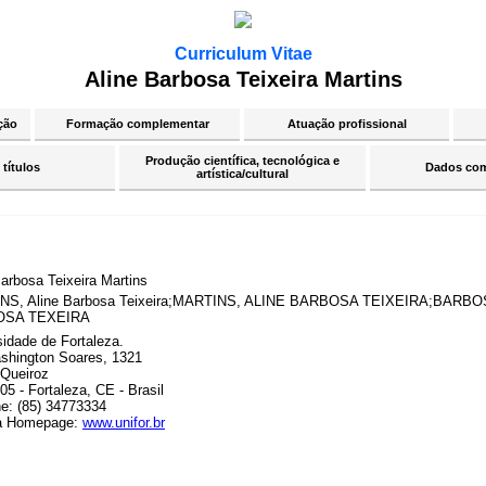
Curriculum Vitae
Aline Barbosa Teixeira Martins
ção
Formação complementar
Atuação profissional
Produção científica, tecnológica e
 títulos
Dados co
artística/cultural
Barbosa Teixeira Martins
NS, Aline Barbosa Teixeira;MARTINS, ALINE BARBOSA TEIXEIRA;BARB
OSA TEXEIRA
sidade de Fortaleza.
shington Soares, 1321
Queiroz
5 - Fortaleza, CE - Brasil
ne: (85) 34773334
a Homepage:
www.unifor.br