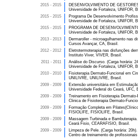
2015 - 2015
DESENVOLVIMENTO DE GESTORES DO 
Universidade de Fortaleza, UNIFOR, Br
2015 - 2015
Programa De Desenvolvimento Profissi
Universidade de Fortaleza, UNIFOR, Br
2015 - 2015
PROGRAMA DE DESENVOLVIMENTO PR
Universidade de Fortaleza, UNIFOR, Br
2013 - 2013
Dermaroller - microagulhamento nas dis
Cursos Avançar, CA, Brasil.
2012 - 2012
Eletrotermoterapia nas disfunções derm
Instituto Viver, VIVER, Brasil.
2011 - 2011
Análise do Discurso. (Carga horária: 24
Universidade de Fortaleza, UNIFOR, Br
2010 - 2010
Fisioterapia Dermato-Funcional em Cirur
UNILIVRE, UNILIVRE, Brasil.
2009 - 2009
Extensão universitária em Estimulaçã
Universidade Federal do Ceará, UFC, B
2009 - 2009
Treinamento em Fisioterapia Dermato-F
Clinica de Fisioterapia Dermato-Funcio
2009 - 2009
Formação Completa em Pilates(Clínico,
FISIOLIFE, FISIOLIFE, Brasil.
2009 - 2009
Massagem Turbinada e Bambuterapia. (
Ceará Fisio, CEARAFISIO, Brasil.
2009 - 2009
Limpeza de Pele. (Carga horária: 20h).
Centro de treinamento de profissionai