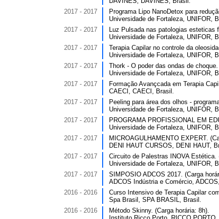
DAVINES, DAVINES, Brasil.
2017 - 2017
Programa Lipo NanoDetox para redução
Universidade de Fortaleza, UNIFOR, Br
2017 - 2017
Luz Pulsada nas patologias esteticas fa
Universidade de Fortaleza, UNIFOR, Br
2017 - 2017
Terapia Capilar no controle da oleosid
Universidade de Fortaleza, UNIFOR, Br
2017 - 2017
Thork - O poder das ondas de choque. 
Universidade de Fortaleza, UNIFOR, Br
2017 - 2017
Formação Avançcada em Terapia Capilar
CAECI, CAECI, Brasil.
2017 - 2017
Peeling para área dos olhos - programa 
Universidade de Fortaleza, UNIFOR, Br
2017 - 2017
PROGRAMA PROFISSIONAL EM EDUCAÇ
Universidade de Fortaleza, UNIFOR, Br
2017 - 2017
MICROAGULHAMENTO EXPERT. (Carga
DENI HAUT CURSOS, DENI HAUT, Bra
2017 - 2017
Circuito de Palestras INOVA Estética. 
Universidade de Fortaleza, UNIFOR, Br
2017 - 2017
SIMPOSIO ADCOS 2017. (Carga horári
ADCOS Indústria e Comércio, ADCOS, 
2016 - 2016
Curso Intensivo de Terapia Capilar co
Spa Brasil, SPA BRASIL, Brasil.
2016 - 2016
Método Skinny. (Carga horária: 8h).
Instituto Ricco Porto, RICCO PORTO, 