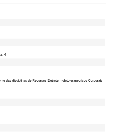
a: 4
 das disciplinas de Recursos Eletrotermofototerapeuticos Corporais,