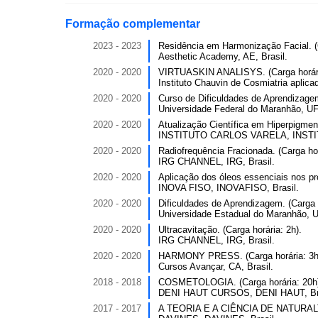
Formação complementar
2023 - 2023
Residência em Harmonização Facial. (C
Aesthetic Academy, AE, Brasil.
2020 - 2020
VIRTUASKIN ANALISYS. (Carga horári
Instituto Chauvin de Cosmiatria aplic
2020 - 2020
Curso de Dificuldades de Aprendizagem
Universidade Federal do Maranhão, UF
2020 - 2020
Atualização Científica em Hiperpigmen
INSTITUTO CARLOS VARELA, INSTIT
2020 - 2020
Radiofrequência Fracionada. (Carga hor
IRG CHANNEL, IRG, Brasil.
2020 - 2020
Aplicação dos óleos essenciais nos pro
INOVA FISO, INOVAFISO, Brasil.
2020 - 2020
Dificuldades de Aprendizagem. (Carga h
Universidade Estadual do Maranhão, U
2020 - 2020
Ultracavitação. (Carga horária: 2h).
IRG CHANNEL, IRG, Brasil.
2020 - 2020
HARMONY PRESS. (Carga horária: 3h
Cursos Avançar, CA, Brasil.
2018 - 2018
COSMETOLOGIA. (Carga horária: 20h
DENI HAUT CURSOS, DENI HAUT, Bra
2017 - 2017
A TEORIA E A CIÊNCIA DE NATURALTE