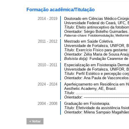
Formação acadêmica/Titulação
2014 - 2019
Doutorado em Ciências Médico-Cirúrgi
Universidade Federal do Ceará, UFC, B
Título:
Efeito antinoceptivo da fotobio
Orientador:
Sérgio Botelho Guimarães.
Palavras-chave:
Fotobiomodulação; Metformina
2011 - 2012
Mestrado em Saúde Coletiva.
Universidade de Fortaleza, UNIFOR, Br
Título:
Exercício Físico para gestante:
Orientador:
Zélia Maria de Sousa Araú
Bolsista do(a):
Fundação Cearense de A
2010 - 2011
Especialização em Fisioterapia Dermat
Universidade de Fortaleza, UNIFOR, Br
Título:
Perfil Estético e percepção cor
Orientador:
Ana Paula de Vasconcelos
2024 - 2024
Aperfeiçoamento em Residência em Har
Aesthetic Academy, AE, Brasil.
Título:
.........................................
Orientador:
---------------------------------------
2004 - 2008
Graduação em Fisioterapia.
Título:
Efetividade da assistência fis
Orientador:
Milena Sampaio Magalhãe
Voltar