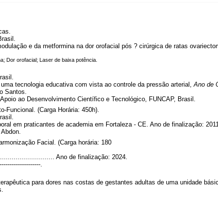
cas.
rasil.
modulação e da metformina na dor orofacial pós ? cirúrgica de ratas ovariect
; Dor orofacial; Laser de baixa potência.
asil.
 uma tecnologia educativa com vista ao controle da pressão arterial,
Ano de 
jo Santos.
poio ao Desenvolvimento Científico e Tecnológico, FUNCAP, Brasil.
o-Funcional. (Carga Horária: 450h).
asil.
poral em praticantes de academia em Fortaleza - CE. Ano de finalização: 201
 Abdon.
monização Facial. (Carga horária: 180
................................. Ano de finalização: 2024.
---------------------.
ioterapêutica para dores nas costas de gestantes adultas de uma unidade bási
s.