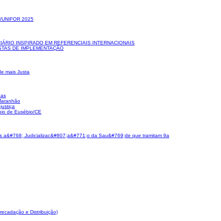
/UNIFOR 2025
IÁRIO INSPIRADO EM REFERENCIAIS INTERNACIONAIS
OSTAS DE IMPLEMENTAÇÃO
de mais Justa
oas
 Maranhão
justiça
ípio de Eusébio/CE
ados a&#768; Judicializac&#807;a&#771;o da Sau&#769;de que tramitam 9a
rrecadação e Distribuição)