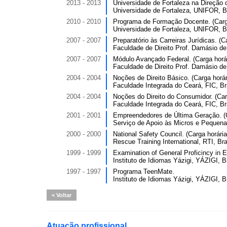
2013 - 2013
Universidade de Fortaleza na Direção d
Universidade de Fortaleza, UNIFOR, Br
2010 - 2010
Programa de Formação Docente. (Carga
Universidade de Fortaleza, UNIFOR, Br
2007 - 2007
Preparatório às Carreiras Jurídicas. (C
Faculdade de Direito Prof. Damásio de
2007 - 2007
Módulo Avançado Federal. (Carga horár
Faculdade de Direito Prof. Damásio de
2004 - 2004
Noções de Direito Básico. (Carga horár
Faculdade Integrada do Ceará, FIC, Bra
2004 - 2004
Noções do Direito do Consumidor. (Carg
Faculdade Integrada do Ceará, FIC, Bra
2001 - 2001
Empreendedores de Última Geração. (C
Serviço de Apoio às Micros e Pequen
2000 - 2000
National Safety Council. (Carga horária
Rescue Training International, RTI, Bra
1999 - 1999
Examination of General Proficincy in 
Instituto de Idiomas Yázigi, YÁZIGI, Br
1997 - 1997
Programa TeenMate.
Instituto de Idiomas Yázigi, YÁZIGI, Br
Voltar
Atuação profissional