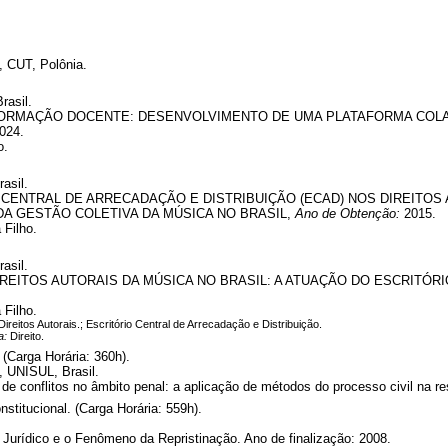
, CUT, Polônia.
rasil.
RMAÇÃO DOCENTE: DESENVOLVIMENTO DE UMA PLATAFORMA COLA
024.
o.
asil.
 CENTRAL DE ARRECADAÇÃO E DISTRIBUIÇÃO (ECAD) NOS DIREITOS
A GESTÃO COLETIVA DA MÚSICA NO BRASIL,
Ano de Obtenção:
2015.
Filho.
asil.
REITOS AUTORAIS DA MÚSICA NO BRASIL: A ATUAÇÃO DO ESCRITÓR
Filho.
ireitos Autorais.; Escritório Central de Arrecadação e Distribuição.
a:
Direito.
(Carga Horária: 360h).
, UNISUL, Brasil.
 de conflitos no âmbito penal: a aplicação de métodos do processo civil na re
nstitucional. (Carga Horária: 559h).
Jurídico e o Fenômeno da Repristinação. Ano de finalização: 2008.