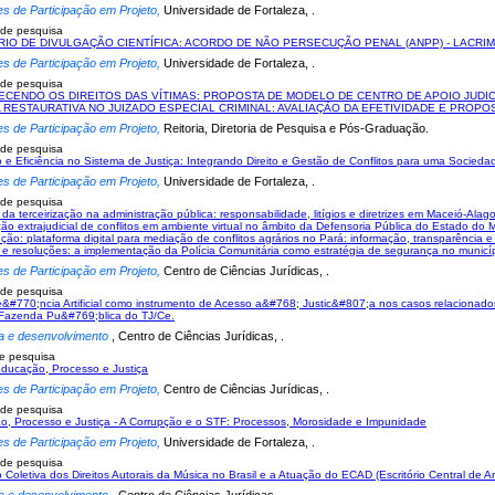
es de Participação em Projeto,
Universidade de Fortaleza, .
 de pesquisa
RIO DE DIVULGAÇÃO CIENTÍFICA: ACORDO DE NÃO PERSECUÇÃO PENAL (ANPP) - LACRIM
es de Participação em Projeto,
Universidade de Fortaleza, .
 de pesquisa
ECENDO OS DIREITOS DAS VÍTIMAS: PROPOSTA DE MODELO DE CENTRO DE APOIO JUDIC
A RESTAURATIVA NO JUIZADO ESPECIAL CRIMINAL: AVALIAÇÃO DA EFETIVIDADE E PROP
es de Participação em Projeto,
Reitoria, Diretoria de Pesquisa e Pós-Graduação.
 de pesquisa
 e Eficiência no Sistema de Justiça: Integrando Direito e Gestão de Conflitos para uma Socieda
es de Participação em Projeto,
Universidade de Fortaleza, .
 de pesquisa
 da terceirização na administração pública: responsabilidade, litígios e diretrizes em Maceió-Alag
ção extrajudicial de conflitos em ambiente virtual no âmbito da Defensoria Pública do Estado do
ução: plataforma digital para mediação de conflitos agrários no Pará: informação, transparência e 
s e resoluções: a implementação da Polícia Comunitária como estratégia de segurança no munic
es de Participação em Projeto,
Centro de Ciências Jurídicas, .
 de pesquisa
ge&#770;ncia Artificial como instrumento de Acesso a&#768; Justic&#807;a nos casos relacion
Fazenda Pu&#769;blica do TJ/Ce.
a e desenvolvimento
, Centro de Ciências Jurídicas, .
e pesquisa
 Educação, Processo e Justiça
es de Participação em Projeto,
Centro de Ciências Jurídicas, .
 de pesquisa
o, Processo e Justiça - A Corrupção e o STF: Processos, Morosidade e Impunidade
es de Participação em Projeto,
Universidade de Fortaleza, .
 de pesquisa
 Coletiva dos Direitos Autorais da Música no Brasil e a Atuação do ECAD (Escritório Central de A