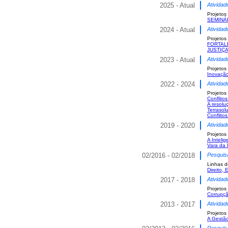
2025 - Atual
Atividad
Projetos
SEMINÁ
2024 - Atual
Atividad
Projetos
FORTAL
JUSTIÇ
2023 - Atual
Atividad
Projetos
Inovação
2022 - 2024
Atividad
Projetos
Conflitos
A resolu
Terrasol
Conflito
2019 - 2020
Atividad
Projetos
A Inteli
Vara da 
02/2016 - 02/2018
Pesquis
Linhas d
Direito,
2017 - 2018
Atividad
Projetos
Corrupçã
2013 - 2017
Atividad
Projetos
A Gestão