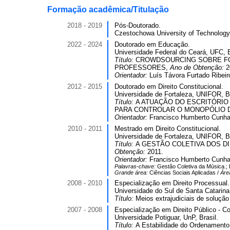
Formação acadêmica/Titulação
2018 - 2019
Pós-Doutorado.
Czestochowa University of Technology
2022 - 2024
Doutorado em Educação.
Universidade Federal do Ceará, UFC, B
Título:
CROWDSOURCING SOBRE FO
PROFESSORES,
Ano de Obtenção:
2
Orientador:
Luís Távora Furtado Ribeir
2012 - 2015
Doutorado em Direito Constitucional.
Universidade de Fortaleza, UNIFOR, Br
Título:
A ATUAÇÃO DO ESCRITÓRIO
PARA CONTROLAR O MONOPÓLIO D
Orientador:
Francisco Humberto Cunha 
2010 - 2011
Mestrado em Direito Constitucional.
Universidade de Fortaleza, UNIFOR, Br
Título:
A GESTÃO COLETIVA DOS DI
Obtenção:
2011.
Orientador:
Francisco Humberto Cunha 
Palavras-chave:
Gestão Coletiva da Música.; D
Grande área:
Ciências Sociais Aplicadas /
Áre
2008 - 2010
Especialização em Direito Processual. 
Universidade do Sul de Santa Catarina
Título:
Meios extrajudiciais de solução
2007 - 2008
Especialização em Direito Público - Co
Universidade Potiguar, UnP, Brasil.
Título:
A Estabilidade do Ordenamento 