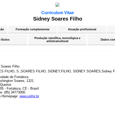
Curriculum Vitae
Sidney Soares Filho
ção
Formação complementar
Atuação profissional
Produção científica, tecnológica e
 títulos
Dados co
artística/cultural
 Soares Filho
S FILHO, S.;SOARES FILHO, SIDNEY;FILHO, SIDNEY SOARES;Sidney Fi
sidade de Fortaleza.
shington Soares, 1321
Queiroz
5 - Fortaleza, CE - Brasil
ne: (85) 34773000
a Homepage:
www.unifor.br