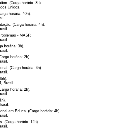
tion. (Carga horária: 3h).
dos Unidos.
a horária: 40h).
il.
tação. (Carga horária: 4h).
asil.
 Problemas - MASP.
asil.
a horária: 3h).
asil.
arga horária: 2h).
asil.
nal. (Carga horária: 4h).
asil.
45h).
, Brasil.
arga horária: 2h).
asil.
1h).
rasil.
onal em Educa. (Carga horária: 4h).
asil.
. (Carga horária: 12h).
asil.