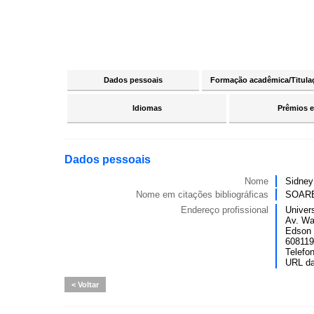
Dados pessoais
Formação acadêmica/Titula
Idiomas
Prêmios e
Dados pessoais
Nome
Sidney
Nome em citações bibliográficas
SOARE
Endereço profissional
Univer
Av. Wa
Edson 
6081190
Telefo
URL d
Voltar