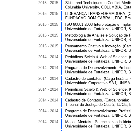
2015 - 2015
Skills and Techniques in Conflict Media
Columbia University, COLUMBIA, Esta
2015 - 2015
LIDERANÇA TRANSFORMADORA. (Carg
FUNDACAO DOM CABRAL, FDC, Bras
2015 - 2015
ISO 90001:2008 Interpretação e Implan
Universidade de Fortaleza, UNIFOR, Br
2015 - 2015
Metodologia de Análise e Solução de
Universidade de Fortaleza, UNIFOR, Br
2015 - 2015
Pensamento Criativo e Inovação. (Carg
Universidade de Fortaleza, UNIFOR, Br
2014 - 2014
Periódicos Scielo & Web of Science. (C
Universidade de Fortaleza, UNIFOR, Br
2014 - 2014
Programa de Desenvolvimento Profissio
Universidade de Fortaleza, UNIFOR, Br
2014 - 2014
Cadastro de contatos. (Carga horária: 
Universidade Corporativa SAJ, UNISAJ
2014 - 2014
Periódicos Scielo & Web of Science. (C
Universidade de Fortaleza, UNIFOR, Br
2014 - 2014
Cadastro de Contatos. (Carga horária: 
Tribunal de Justiça do Ceará, TJ/CE, B
2014 - 2014
Programa de Desenvolvimento Profissi
Universidade de Fortaleza, UNIFOR, Br
2014 - 2014
Mapas Mentais - Potencializando Ideias
Universidade de Fortaleza, UNIFOR, Br