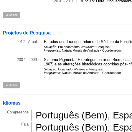
2010 - 2011
Vínculo: Livre, Enquadramento
Voltar
Projetos de Pesquisa
2012 - Atual
Estudos dos Transportadores de Sódio e da Funç
Situação:
Em andamento;
Natureza:
Pesquisa.
Integrantes:
Natalia Morais de Andrade - Coordenador.
.
2007 - 2009
Sistema Pigmentar Extrategumentar de Biomphalari
1907) e as alterações histológicas ocorridas pós-in
Situação:
Concluído;
Natureza:
Pesquisa.
Integrantes:
Natalia Morais de Andrade - Coordenador.
.
Voltar
Idiomas
Compreende
Português (Bem), Espa
Fala
Português (Bem), Espa