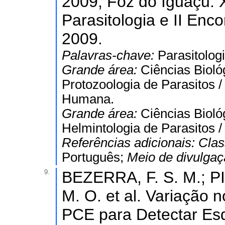
2009, Foz do Iguaçu. 
Parasitologia e II Enc
2009.
Palavras-chave:
Parasitolog
Grande área:
Ciências Bioló
Protozoologia de Parasitos 
Humana.
Grande área:
Ciências Bioló
Helmintologia de Parasitos 
Referências adicionais:
Clas
Português;
Meio de divulga
9.
BEZERRA, F. S. M.; P
M. O. et al. Variação 
PCE para Detectar Es