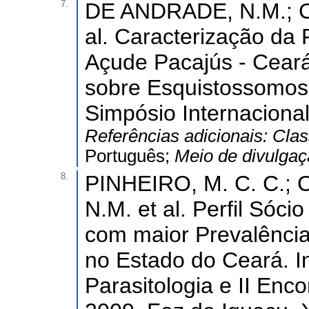
7.
DE ANDRADE, N.M.; CA
al. Caracterização da
Açude Pacajús - Ceará.
sobre Esquistossomose
Simpósio Internaciona
Referências adicionais:
Clas
Português;
Meio de divulga
8.
PINHEIRO, M. C. C.;
N.M. et al. Perfil Só
com maior Prevalênci
no Estado do Ceará. I
Parasitologia e II Enc