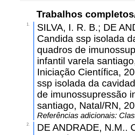
Trabalhos completos
1.
SILVA, I. R. B.; DE A
Candida ssp isolada d
quadros de imunossupr
infantil varela santia
Iniciação Científica, 
ssp isolada da cavida
de imunossupressão int
santiago, Natal/RN, 20
Referências adicionais:
Clas
2.
DE ANDRADE, N.M.. Os 