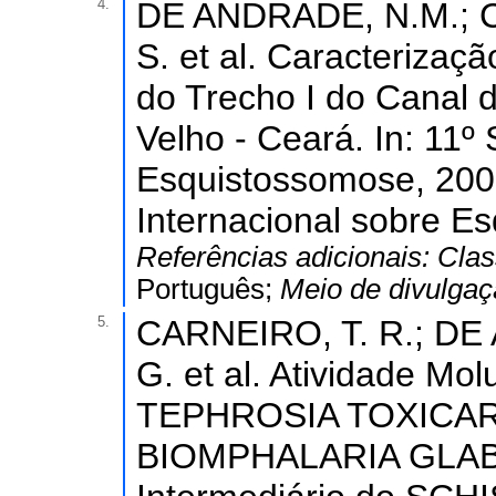
4.
DE ANDRADE, N.M.; C
S. et al. Caracteriza
do Trecho I do Canal 
Velho - Ceará. In: 11º
Esquistossomose, 2008
Internacional sobre E
Referências adicionais:
Clas
Português;
Meio de divulga
5.
CARNEIRO, T. R.; DE 
G. et al. Atividade Mo
TEPHROSIA TOXICARI
BIOMPHALARIA GLABR