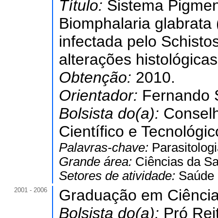
Título:
Sistema Pigmen
Biomphalaria glabrata 
infectada pelo Schist
alterações histológica
Obtenção:
2010.
Orientador:
Fernando 
Bolsista do(a):
Conselh
Científico e Tecnológic
Palavras-chave:
Parasitolog
Grande área:
Ciências da S
Setores de atividade:
Saúde
2001 - 2006
Graduação em Ciências
Bolsista do(a):
Pró Re