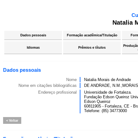
Cu
Natalia 
Dados pessoais
Formação acadêmica/Titulação
For
Produção 
Idiomas
Prêmios e títulos
Dados pessoais
Nome
Natalia Morais de Andrade
Nome em citações bibliográficas
DE ANDRADE, N.M.;MORAIS
Endereço profissional
Universidade de Fortaleza.
Fundação Edson Queiroz Univ
Edson Queiroz
60811905 - Fortaleza, CE - Bra
Telefone: (85) 34773000
Voltar