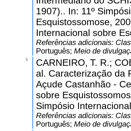
Intermediário do S
1907).. In: 11º Simpós
Esquistossomose, 2008
Internacional sobre E
Referências adicionais:
Clas
Português;
Meio de divulga
6.
CARNEIRO, T. R.; CO
al. Caracterização da
Açude Castanhão - Cea
sobre Esquistossomose
Simpósio Internaciona
Referências adicionais:
Clas
Português;
Meio de divulga