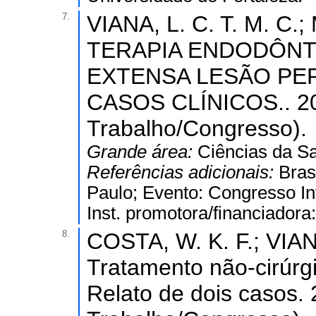
7.
VIANA, L. C. T. M. C.;
TERAPIA ENDODÔNT
EXTENSA LESÃO PER
CASOS CLÍNICOS.. 20
Trabalho/Congresso).
Grande área:
Ciências da S
Referências adicionais:
Bras
Paulo; Evento: Congresso In
Inst. promotora/financiadora
8.
COSTA, W. K. F.; VIANA,
Tratamento não-cirúrgi
Relato de dois casos.