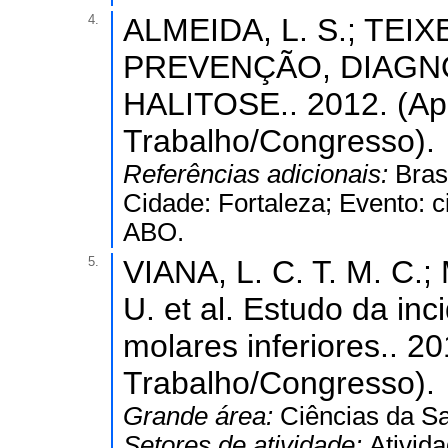
4.
ALMEIDA, L. S.; TEIXEI
PREVENÇÃO, DIAGN
HALITOSE.. 2012. (Ap
Trabalho/Congresso).
Referências adicionais:
Bras
Cidade: Fortaleza; Evento: c
ABO.
5.
VIANA, L. C. T. M. C
U. et al. Estudo da in
molares inferiores.. 2
Trabalho/Congresso).
Grande área:
Ciências da S
Setores de atividade:
Ativid