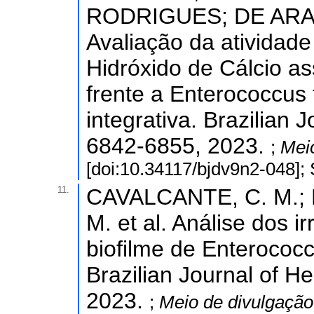
RODRIGUES; DE ARAÚ
Avaliação da atividade
Hidróxido de Cálcio as
frente a Enterococcus
integrativa. Brazilian 
6842-6855, 2023.
;
Mei
[doi:10.34117/bjdv9n2-048];
11.
CAVALCANTE, C. M.; L
M. et al. Análise dos i
biofilme de Enterococc
Brazilian Journal of He
2023.
;
Meio de divulgaçã