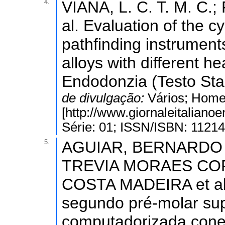
4.
VIANA, L. C. T. M. C.
al. Evaluation of the cy
pathfinding instruments
alloys with different he
Endodonzia (Testo Sta
de divulgação:
Vários; Hom
[http://www.giornaleitalianoe
Série: 01; ISSN/ISBN: 1121
5.
AGUIAR, BERNARDO 
TREVIA MORAES COR
COSTA MADEIRA et al. 
segundo pré-molar sup
computadorizada cone 