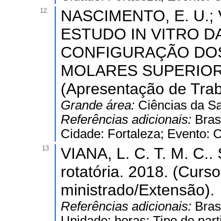
12.
NASCIMENTO, E. U.; VI
ESTUDO IN VITRO D
CONFIGURAÇÃO DOS
MOLARES SUPERIORE
(Apresentação de Tra
Grande área:
Ciências da S
Referências adicionais:
Bras
Cidade: Fortaleza; Evento: 
13
VIANA, L. C. T. M. C..
rotatória. 2018. (Curs
ministrado/Extensão).
Referências adicionais:
Bras
Unidade: horas; Tipo de part