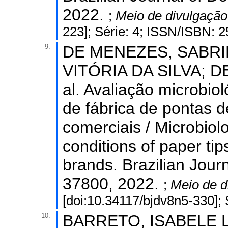
2022.
;
Meio de divulgaçã
223]; Série: 4; ISSN/ISBN: 
9.
DE MENEZES, SABRI
VITÓRIA DA SILVA; 
al. Avaliação microbio
de fábrica de pontas d
comerciais / Microbiolog
conditions of paper tip
brands. Brazilian Jour
37800, 2022.
;
Meio de d
[doi:10.34117/bjdv8n5-330];
10.
BARRETO, ISABELE L