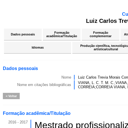
Cu
Luiz Carlos Tre
Formação
Formação
Dados pessoais
At
acadêmica/Titulação
complementar
Produção científica, tecnológic
Idiomas
artística/cultural
Dados pessoais
Nome
Luiz Carlos Trevia Morais Cor
VIANA, L. C. T. M. C.;VI
Nome em citações bibliográficas
CORREIA;CORREIA VIANA, 
Voltar
Formação acadêmica/Titulação
2016 - 2017
Mestrado profissionali