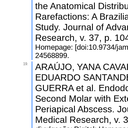
the Anatomical Distrib
Rarefactions: A Brazil
Study. Journal of Adv
Research, v. 37, p. 1
Homepage: [doi:10.9734/jam
24568899.
19.
ARAÚJO, YANA CAVA
EDUARDO SANTANDE
GUERRA et al. Endodo
Second Molar with Exte
Periapical Abscess. Jo
Medical Research, v. 