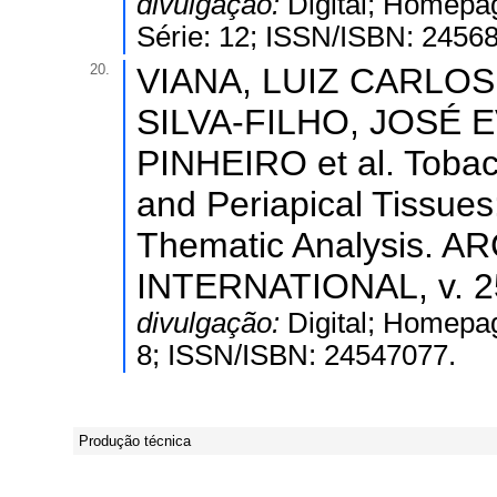
divulgação:
Digital; Homepa
Série: 12; ISSN/ISBN: 2456
20.
VIANA, LUIZ CARLO
SILVA-FILHO, JOSÉ 
PINHEIRO et al. Tobacc
and Periapical Tissues
Thematic Analysis.
INTERNATIONAL, v. 25
divulgação:
Digital; Homepag
8; ISSN/ISBN: 24547077.
Produção técnica