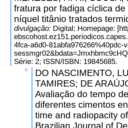
fratura por fadiga cíclica 
níquel titânio tratados ter
divulgação:
Digital; Homepage: [htt
ebscohost.ez151.periodicos.capes.
4fca-a6d0-81abfa976266%40pdc-v
sessmgr02&bdata=Jmxhbmc9cHQt
Série: 2; ISSN/ISBN: 19845685.
8.
DO NASCIMENTO, LU
TAMIRES; DE ARAÚJO
Avaliação do tempo de
diferentes cimentos en
time and radiopacity o
Brazilian Journal of D