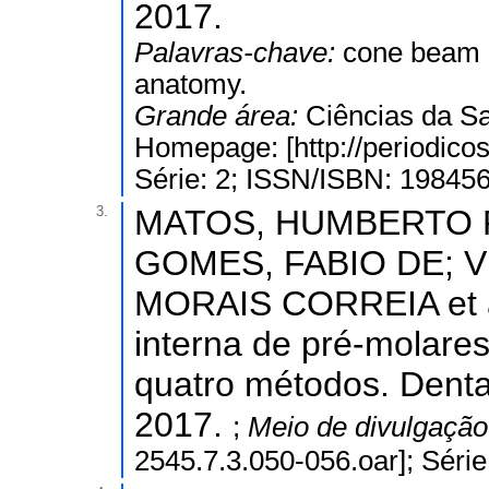
2017.
Palavras-chave:
cone beam c
anatomy.
Grande área:
Ciências da S
Homepage: [http://periodicos.
Série: 2; ISSN/ISBN: 19845
3.
MATOS, HUMBERTO 
GOMES, FABIO DE; V
MORAIS CORREIA et al.
interna de pré-molares
quatro métodos. Dental
2017.
;
Meio de divulgaçã
2545.7.3.050-056.oar]; Séri