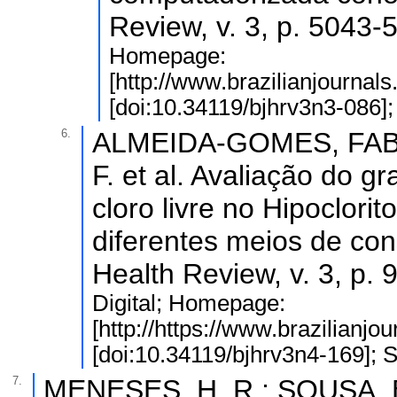
Review, v. 3, p. 5043
Homepage:
[http://www.brazilianjournal
[doi:10.34119/bjhrv3n3-086]
6.
ALMEIDA-GOMES, FABI
F. et al. Avaliação do 
cloro livre no Hipoclor
diferentes meios de con
Health Review, v. 3, p.
Digital; Homepage:
[http://https://www.brazilianj
[doi:10.34119/bjhrv3n4-169]; 
7.
MENESES, H. R.; SOUSA, B. 