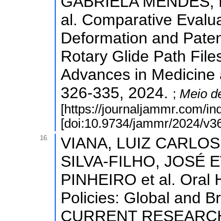
GABRIELA MENDES; 
al. Comparative Evalua
Deformation and Paten
Rotary Glide Path Files
Advances in Medicine 
326-335, 2024.
;
Meio d
[https://journaljammr.com/i
[doi:10.9734/jammr/2024/v36
16.
VIANA, LUIZ CARLO
SILVA-FILHO, JOSÉ 
PINHEIRO et al. Oral H
Policies: Global and 
CURRENT RESEARCH I