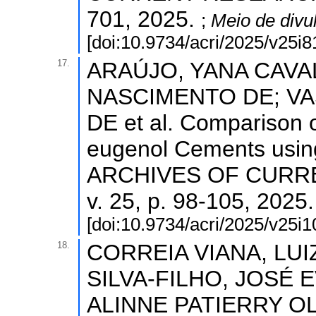
701, 2025.
;
Meio de divu
[doi:10.9734/acri/2025/v25i
17.
ARAÚJO, YANA CAVA
NASCIMENTO DE; V
DE et al. Comparison o
eugenol Cements using
ARCHIVES OF CURR
v. 25, p. 98-105, 2025
[doi:10.9734/acri/2025/v25i
18.
CORREIA VIANA, LUI
SILVA-FILHO, JOSÉ 
ALINNE PATIERRY OLIV