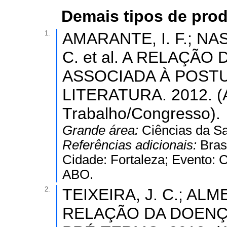
Demais tipos de pro
1.
AMARANTE, I. F.; NAS
C. et al. A RELAÇÃO
ASSOCIADA À POSTU
LITERATURA. 2012. (
Trabalho/Congresso).
Grande área:
Ciências da S
Referências adicionais:
Bras
Cidade: Fortaleza; Evento: 
ABO.
2.
TEIXEIRA, J. C.; ALMEI
RELAÇÃO DA DOENÇ