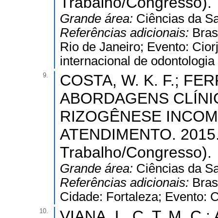
Trabalho/Congresso).
Grande área:
Ciências da S
Referências adicionais:
Bras
Rio de Janeiro; Evento: Cior
internacional de odontologia
9.
COSTA, W. K. F.; FERR
ABORDAGENS CLÍNI
RIZOGÊNESE INCOM
ATENDIMENTO. 2015. 
Trabalho/Congresso).
Grande área:
Ciências da S
Referências adicionais:
Bras
Cidade: Fortaleza; Evento: C
10.
VIANA, L. C. T. M. C.