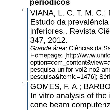
periódicos
1.
VIANA, L. C. T. M. C.;
Estudo da prevalênci
inferiores.. Revista Ci
347, 2012.
Grande área:
Ciências da S
Homepage: [http://www.unifo
option=com_content&view=ar
pesquisa-unifor-vol2-no2-a
pesquisa&Itemid=1476]; Sér
2.
GOMES, F. A.; BARBOSA
In vitro analysis of th
cone beam computerize