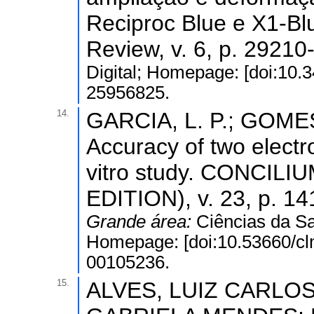
Reciproc Blue e X1-Blu
Review, v. 6, p. 2921
Digital; Homepage: [doi:10.3
25956825.
14.
GARCIA, L. P.; GOMES,
Accuracy of two electro
vitro study. CONCI
EDITION), v. 23, p. 14
Grande área:
Ciências da S
Homepage: [doi:10.53660/cl
00105236.
15.
ALVES, LUIZ CARLO