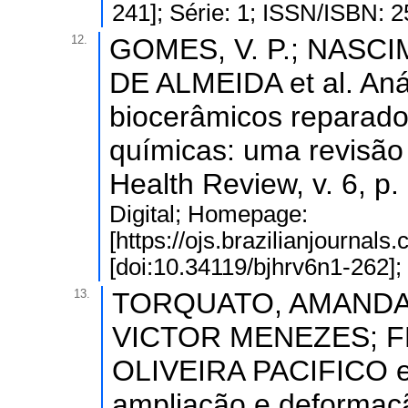
241]; Série: 1; ISSN/ISBN: 
12.
GOMES, V. P.; NASCI
DE ALMEIDA et al. Anál
biocerâmicos reparador
químicas: uma revisão i
Health Review, v. 6, p
Digital; Homepage:
[https://ojs.brazilianjournal
[doi:10.34119/bjhrv6n1-262];
13.
TORQUATO, AMANDA
VICTOR MENEZES; F
OLIVEIRA PACIFICO et 
ampliação e deformaçã