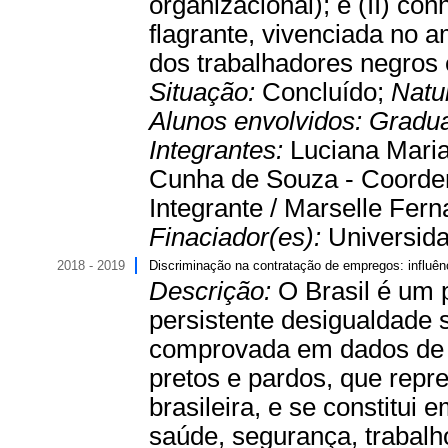
organizacional); e (II) con
flagrante, vivenciada no 
dos trabalhadores negros e
Situação:
Concluído;
Natu
Alunos envolvidos:
Gradu
Integrantes:
Luciana Maria
Cunha de Souza - Coorden
Integrante / Marselle Fern
Finaciador(es):
Universida
2018 - 2019
Discriminação na contratação de empregos: influênc
Descrição:
O Brasil é um 
persistente desigualdade s
comprovada em dados de p
pretos e pardos, que repr
brasileira, e se constitu
saúde, segurança, trabal