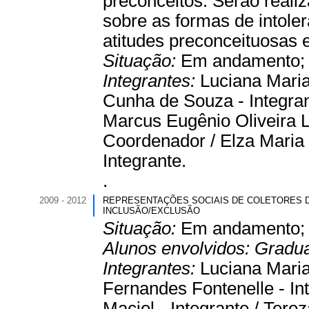
preconceitos. Serão reali
sobre as formas de intole
atitudes preconceituosas e
Situação:
Em andamento
Integrantes:
Luciana Maria
Cunha de Souza - Integran
Marcus Eugênio Oliveira L
Coordenador / Elza Maria T
Integrante.
.
2009 - 2012
REPRESENTAÇÕES SOCIAIS DE COLETORES DE 
INCLUSÃO/EXCLUSÃO
Situação:
Em andamento
Alunos envolvidos:
Gradu
Integrantes:
Luciana Maria
Fernandes Fontenelle - Int
Maciel - Integrante / Tere