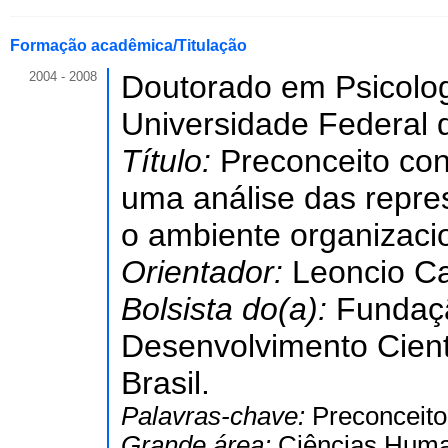
Formação acadêmica/Titulação
2004 - 2008
Doutorado em Psicologi
Universidade Federal 
Título:
Preconceito con
uma análise das repre
o ambiente organizaci
Orientador:
Leoncio Ca
Bolsista do(a):
Fundaç
Desenvolvimento Cient
Brasil.
Palavras-chave:
Preconceito
Grande área:
Ciências Hum