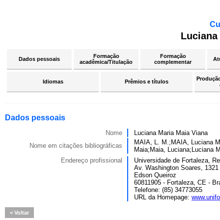
Cu
Luciana
Formação
Formação
Dados pessoais
At
acadêmica/Titulação
complementar
Produção 
Idiomas
Prêmios e títulos
Dados pessoais
Nome
Luciana Maria Maia Viana
MAIA, L. M.;MAIA, Luciana Ma
Nome em citações bibliográficas
Maia;Maia, Luciana;Luciana M
Endereço profissional
Universidade de Fortaleza, Re
Av. Washington Soares, 1321
Edson Queiroz
60811905 - Fortaleza, CE - Bra
Telefone: (85) 34773055
URL da Homepage:
www.unifo
Voltar