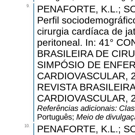
9.
PENAFORTE, K.L.; SOU
Perfil sociodemográfic
cirurgia cardíaca de j
peritoneal. In: 41°
BRASILEIRA DE CIR
SIMPÓSIO DE ENFE
CARDIOVASCULAR, 2
REVISTA BRASILEIR
CARDIOVASCULAR, 2014
Referências adicionais:
Clas
Português;
Meio de divulga
10.
PENAFORTE, K.L.; SOU