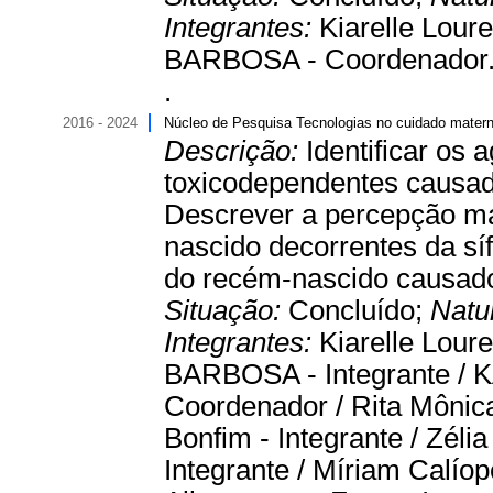
Integrantes:
Kiarelle Lour
BARBOSA - Coordenador
.
2016 - 2024
Núcleo de Pesquisa Tecnologias no cuidado mater
Descrição:
Identificar os
toxicodependentes causado
Descrever a percepção ma
nascido decorrentes da síf
do recém-nascido causados
Situação:
Concluído;
Natu
Integrantes:
Kiarelle Lour
BARBOSA - Integrante 
Coordenador / Rita Mônica
Bonfim - Integrante / Zéli
Integrante / Míriam Calíop