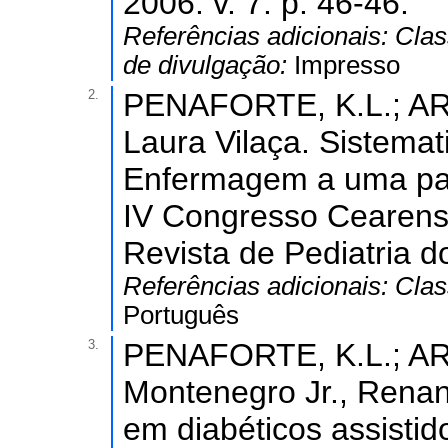
2006. v. 7. p. 46-46.
Referências adicionais:
Clas
de divulgação:
Impresso
2.
PENAFORTE, K.L.; AR
Laura Vilaça. Sistemat
Enfermagem a uma pac
IV Congresso Cearense
Revista de Pediatria do
Referências adicionais:
Clas
Português
3.
PENAFORTE, K.L.; AR
Montenegro Jr., Renan 
em diabéticos assistido