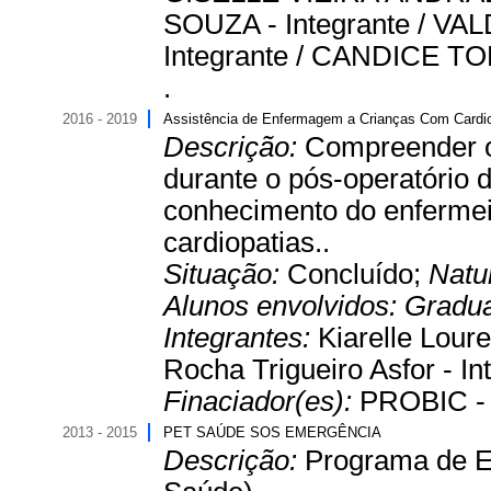
SOUZA - Integrante / 
Integrante / CANDICE T
.
2016 - 2019
Assistência de Enfermagem a Crianças Com Cardio
Descrição:
Compreender o
durante o pós-operatório d
conhecimento do enfermeir
cardiopatias..
Situação:
Concluído;
Natu
Alunos envolvidos:
Gradu
Integrantes:
Kiarelle Lour
Rocha Trigueiro Asfor - In
Finaciador(es):
PROBIC - 
2013 - 2015
PET SAÚDE SOS EMERGÊNCIA
Descrição:
Programa de E