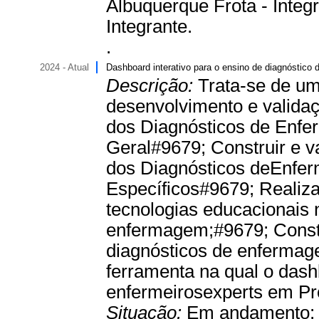
Albuquerque Frota - Integr
Integrante.
.
2024 - Atual
Dashboard interativo para o ensino de diagnóstic
Descrição:
Trata-se de um
desenvolvimento e validaç
dos Diagnósticos de Enf
Geral#9679; Construir e v
dos Diagnósticos deEnfe
Específicos#9679; Realiza
tecnologias educacionais 
enfermagem;#9679; Constr
diagnósticos de enferma
ferramenta na qual o dash
enfermeirosexperts em P
Situação:
Em andamento