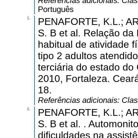
Referências adicionais:
Clas
Português
5.
PENAFORTE, K.L.; AR
S. B et al. Relação da
habitual de atividade 
tipo 2 adultos atendid
terciária do estado do
2010, Fortaleza. Ceará
18.
Referências adicionais:
Clas
6.
PENAFORTE, K.L.; AR
S. B et al. . Automoni
dificuldades na assist