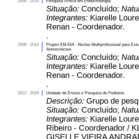
2008 - 2014
Pesquisa clínica em Endocrinologia
Situação:
Concluído;
Natu
Integrantes:
Kiarelle Loure
Renan - Coordenador.
.
2008 - 2014
Projeto EM-DIA - Núcleo Multiprofissional para Es
Aterosclerose.
Situação:
Concluído;
Natu
Integrantes:
Kiarelle Loure
Renan - Coordenador.
.
2012 - 2019
Unidade de Ensino e Pesquisa de Pediatria
Descrição:
Grupo de pesqu
Situação:
Concluído;
Natu
Integrantes:
Kiarelle Loure
Ribeiro - Coordenador /
GISELLE VIEIRA ANDRAD