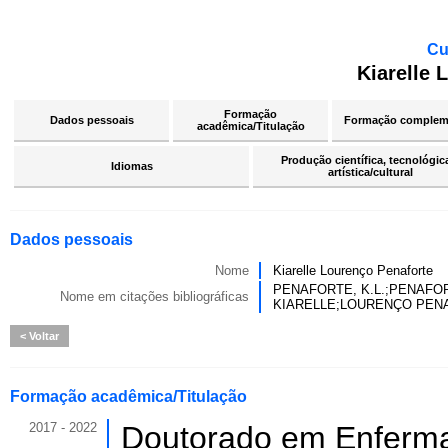
Cu
Kiarelle 
Formação
Dados pessoais
Formação complem
acadêmica/Titulação
Produção científica, tecnológic
Idiomas
artística/cultural
Dados pessoais
Nome
Kiarelle Lourenço Penaforte
PENAFORTE, K.L.;PENAFO
Nome em citações bibliográficas
KIARELLE;LOURENÇO PENA
Voltar
Formação acadêmica/Titulação
2017 - 2022
Doutorado em Enferm