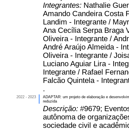
Integrantes:
Nathalie Guer
Amando Candeira Costa Fil
Landim - Integrante / May
Ana Cecília Serpa Braga 
Oliveira - Integrante / An
André Araújo Almeida - In
Oliveira - Integrante / Joi
Luciano Aguiar Lira - Int
Integrante / Rafael Fernand
Falcão Quintela - Integran
.
2022 - 2023
ADAPTAR: um projeto de elaboração e desenvolvime
reduzida
Descrição:
#9679; Eventos
autônoma de organizações, 
sociedade civil e acadêmi