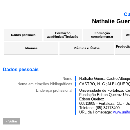
Cu
Nathalie Gue
Formação
Formação
Dados pessoais
At
acadêmica/Titulação
complementar
Produção 
Idiomas
Prêmios e títulos
Dados pessoais
Nome
Nathalie Guerra Castro Albuq
Nome em citações bibliográficas
CASTRO, N. G.;ALBUQUERQ
Endereço profissional
Universidade de Fortaleza, Ce
Fundação Edson Queiroz Univ
Edson Queiroz
60811905 - Fortaleza, CE - Bra
Telefone: (85) 34773400
URL da Homepage:
www.unifo
Voltar