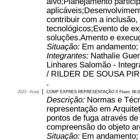
alvo;Planejamento partici
aplicáveis;Desenvolviment
contribuir com a inclusão
tecnológicos;Evento de e
soluções.Amento e execuçã
Situação:
Em andamento
Integrantes:
Nathalie Guer
Linhares Salomão - Inte
/ RILDER DE SOUSA PIRES
.
2023 - Atual
COMP EXPRES REPRESENTAÇÃO II Fluxo: 06.
Descrição:
Normas e Técn
representação em Arquitet
pontos de fuga através d
compreensão do objeto arq
Situação:
Em andamento