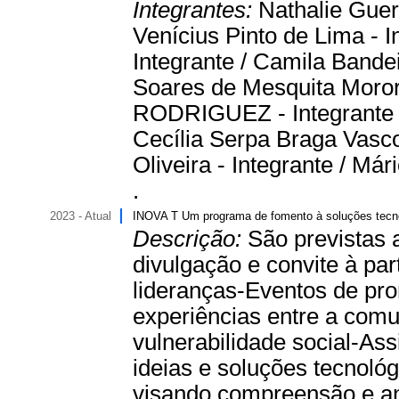
Integrantes:
Nathalie Guer
Venícius Pinto de Lima - I
Integrante / Camila Bandei
Soares de Mesquita Moror
RODRIGUEZ - Integrante /
Cecília Serpa Braga Vasc
Oliveira - Integrante / Má
.
2023 - Atual
INOVA T Um programa de fomento à soluções tecnol
Descrição:
São previstas 
divulgação e convite à par
lideranças-Eventos de pro
experiências entre a co
vulnerabilidade social-As
ideias e soluções tecnoló
visando compreensão e an