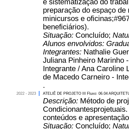
e sistematização do traba
preparação do espaço de r
minicursos e oficinas;#96
beneficiários).
Situação:
Concluído;
Natu
Alunos envolvidos:
Gradu
Integrantes:
Nathalie Guer
Juliana Pinheiro Marinho
Integrante / Ana Caroline 
de Macedo Carneiro - Inte
.
2022 - 2023
ATELIÊ DE PROJETO III Fluxo: 06.04 ARQUIT
Descrição:
Método de proje
Condicionantesprojetuais. 
conteúdos e apresentaçãofi
Situação:
Concluído;
Natu