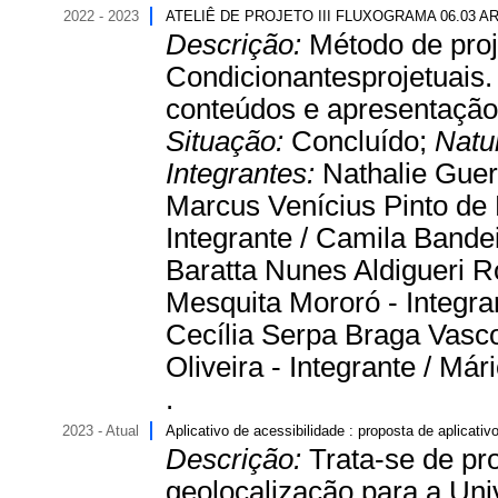
2022 - 2023
ATELIÊ DE PROJETO III FLUXOGRAMA 06.03 
Descrição:
Método de proje
Condicionantesprojetuais. 
conteúdos e apresentaçãofi
Situação:
Concluído;
Natu
Integrantes:
Nathalie Guer
Marcus Venícius Pinto de L
Integrante / Camila Bandei
Baratta Nunes Aldigueri R
Mesquita Mororó - Integran
Cecília Serpa Braga Vasco
Oliveira - Integrante / Má
.
2023 - Atual
Aplicativo de acessibilidade : proposta de aplicat
Descrição:
Trata-se de pr
geolocalização para a Uni