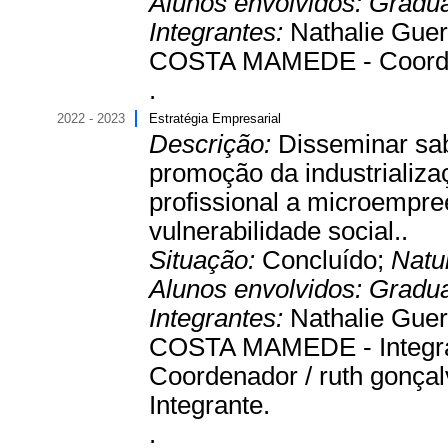
Alunos envolvidos:
Gradu
Integrantes:
Nathalie Guer
COSTA MAMEDE - Coord
.
2022 - 2023
Estratégia Empresarial
Descrição:
Disseminar sab
promoção da industrializaç
profissional a microempr
vulnerabilidade social..
Situação:
Concluído;
Natu
Alunos envolvidos:
Gradu
Integrantes:
Nathalie Guer
COSTA MAMEDE - Integrant
Coordenador / ruth gonçalv
Integrante.
.