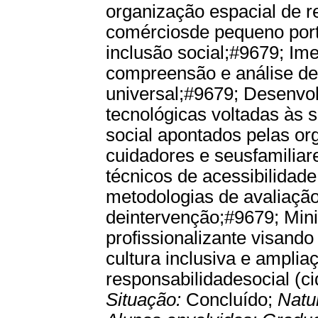
organização espacial de r
comérciosde pequeno porte
inclusão social;#9679; Im
compreensão e análise de 
universal;#9679; Desenvo
tecnológicas voltadas às 
social apontados pelas org
cuidadores e seusfamiliar
técnicos de acessibilidad
metodologias de avaliaç
deintervenção;#9679; Min
profissionalizante visand
cultura inclusiva e ampli
responsabilidadesocial (ci
Situação:
Concluído;
Natu