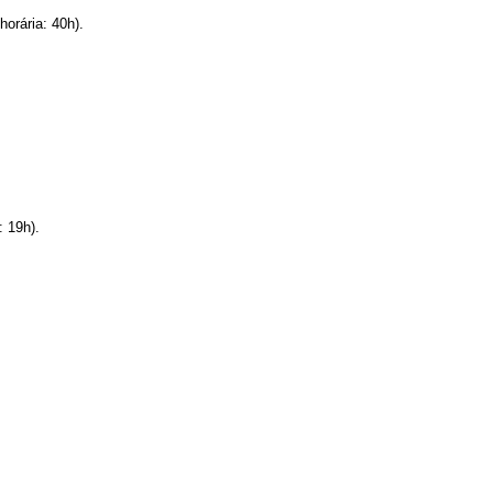
ária: 40h).
19h).