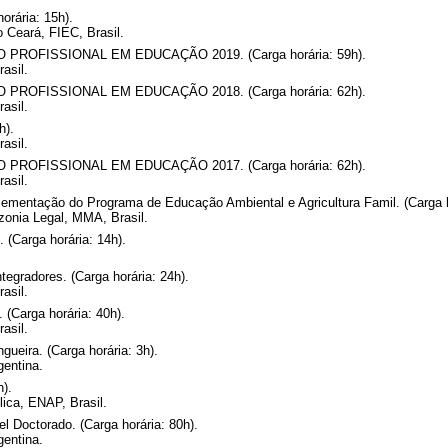
orária: 15h).
 Ceará, FIEC, Brasil.
OFISSIONAL EM EDUCAÇÃO 2019. (Carga horária: 59h).
asil.
OFISSIONAL EM EDUCAÇÃO 2018. (Carga horária: 62h).
asil.
h).
asil.
OFISSIONAL EM EDUCAÇÃO 2017. (Carga horária: 62h).
asil.
lementação do Programa de Educação Ambiental e Agricultura Famil. (Carga h
zonia Legal, MMA, Brasil.
 (Carga horária: 14h).
egradores. (Carga horária: 24h).
asil.
(Carga horária: 40h).
asil.
gueira. (Carga horária: 3h).
gentina.
h).
ica, ENAP, Brasil.
el Doctorado. (Carga horária: 80h).
gentina.