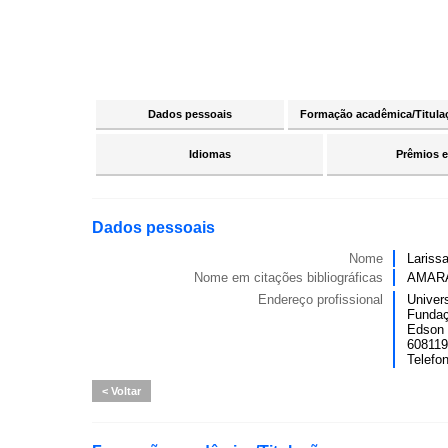
Dados pessoais
Formação acadêmica/Titula
Idiomas
Prêmios e
Dados pessoais
Nome
Lariss
Nome em citações bibliográficas
AMARA
Endereço profissional
Univer
Fundaç
Edson 
6081190
Telefo
Voltar