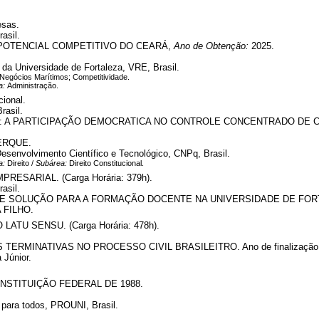
esas.
asil.
POTENCIAL COMPETITIVO DO CEARÁ,
Ano de Obtenção:
2025.
 da Universidade de Fortaleza, VRE, Brasil.
; Negócios Marítimos; Competitividade.
a:
Administração.
ional.
rasil.
: A PARTICIPAÇÃO DEMOCRATICA NO CONTROLE CONCENTRADO DE C
ERQUE.
esenvolvimento Científico e Tecnológico, CNPq, Brasil.
a:
Direito /
Subárea:
Direito Constitucional.
RESARIAL. (Carga Horária: 379h).
asil.
 SOLUÇÃO PARA A FORMAÇÃO DOCENTE NA UNIVERSIDADE DE FORTALEZ
 FILHO.
ATU SENSU. (Carga Horária: 478h).
TERMINATIVAS NO PROCESSO CIVIL BRASILEITRO. Ano de finalização:
 Júnior.
NSTITUIÇÃO FEDERAL DE 1988.
para todos, PROUNI, Brasil.