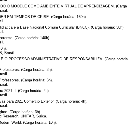
RANDO O MOODLE COMO AMBIENTE VIRTUAL DE APRENDIZAGEM. (Carga hor
asil.
EM TEMPOS DE CRISE. (Carga horária: 160h).
il.
diática e a Base Nacional Comum Curricular (BNCC). (Carga horária: 30h).
il.
earense. (Carga horária: 140h).
il.
40h).
, Brasil.
 O PROCESSO ADMINISTRATIVO DE RESPONSABILIZA. (Carga horária: 
ofessores. (Carga horária: 3h).
asil.
ofessores. (Carga horária: 3h).
asil.
a 2021 II. (Carga horária: 2h).
asil.
as para 2021 Comércio Exterior. (Carga horária: 4h).
asil.
ime. (Carga horária: 3h).
and Research, UNITAR, Suíça.
odern World. (Carga horária: 10h).