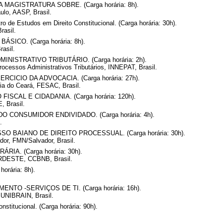
MAGISTRATURA SOBRE. (Carga horária: 8h).
lo, AASP, Brasil.
o de Estudos em Direito Constitucional. (Carga horária: 30h).
rasil.
SICO. (Carga horária: 8h).
asil.
STRATIVO TRIBUTÁRIO. (Carga horária: 2h).
rocessos Administrativos Tributários, INNEPAT, Brasil.
ICIO DA ADVOCACIA. (Carga horária: 27h).
ia do Ceará, FESAC, Brasil.
 FISCAL E CIDADANIA. (Carga horária: 120h).
, Brasil.
S DO CONSUMIDOR ENDIVIDADO. (Carga horária: 4h).
.
ESSO BAIANO DE DIREITO PROCESSUAL. (Carga horária: 30h).
or, FMN/Salvador, Brasil.
A. (Carga horária: 30h).
ESTE, CCBNB, Brasil.
rária: 8h).
TO -SERVIÇOS DE TI. (Carga horária: 16h).
NIBRAIN, Brasil.
stitucional. (Carga horária: 90h).