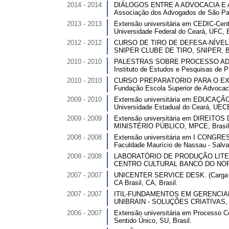
2014 - 2014
DIÁLOGOS ENTRE A ADVOCACIA E A 
Associação dos Advogados de São Pau
2013 - 2013
Extensão universitária em CEDIC-Centr
Universidade Federal do Ceará, UFC, B
2012 - 2012
CURSO DE TIRO DE DEFESA-NÍVEL BÁ
SNIPER CLUBE DE TIRO, SNIPER, Br
2010 - 2010
PALESTRAS SOBRE PROCESSO ADMINI
Instituto de Estudos e Pesquisas de P
2010 - 2010
CURSO PREPARATORIO PARA O EXERC
Fundação Escola Superior de Advocac
2009 - 2010
Extensão universitária em EDUCAÇÃO
Universidade Estadual do Ceará, UECE
2009 - 2009
Extensão universitária em DIREITO
MINISTÉRIO PÚBLICO, MPCE, Brasil
2008 - 2008
Extensão universitária em I CONGR
Faculdade Maurício de Nassau - Salvad
2008 - 2008
LABORATÓRIO DE PRODUÇÃO LITERÁRI
CENTRO CULTURAL BANCO DO NORD
2007 - 2007
UNICENTER SERVICE DESK. (Carga ho
CA Brasil, CA, Brasil.
2007 - 2007
ITIL-FUNDAMENTOS EM GERENCIAMEN
UNIBRAIN - SOLUÇÕES CRIATIVAS, U
2006 - 2007
Extensão universitária em Processo Con
Sentido Único, SU, Brasil.