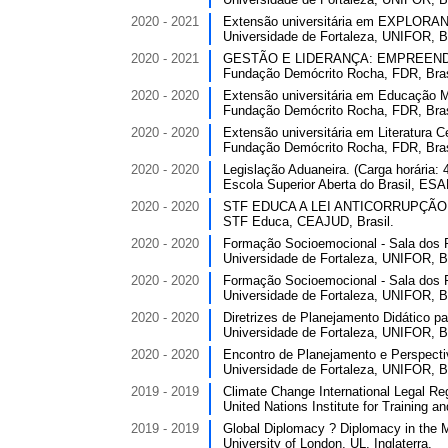
2020 - 2021
Extensão universitária em EXPLO
Universidade de Fortaleza, UNIFOR, Br
2020 - 2021
GESTÃO E LIDERANÇA: EMPREENDER 
Fundação Demócrito Rocha, FDR, Bras
2020 - 2020
Extensão universitária em Educação Mi
Fundação Demócrito Rocha, FDR, Bras
2020 - 2020
Extensão universitária em Literatura C
Fundação Demócrito Rocha, FDR, Bras
2020 - 2020
Legislação Aduaneira. (Carga horária: 
Escola Superior Aberta do Brasil, ESAB
2020 - 2020
STF EDUCA A LEI ANTICORRUPÇÃO E
STF Educa, CEAJUD, Brasil.
2020 - 2020
Formação Socioemocional - Sala dos Pr
Universidade de Fortaleza, UNIFOR, Br
2020 - 2020
Formação Socioemocional - Sala dos Pr
Universidade de Fortaleza, UNIFOR, Br
2020 - 2020
Diretrizes de Planejamento Didático par
Universidade de Fortaleza, UNIFOR, Br
2020 - 2020
Encontro de Planejamento e Perspectiv
Universidade de Fortaleza, UNIFOR, Br
2019 - 2019
Climate Change International Legal Reg
United Nations Institute for Training 
2019 - 2019
Global Diplomacy ? Diplomacy in the M
University of London, UL, Inglaterra.