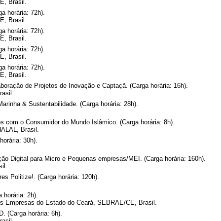
, Brasil.
a horária: 72h).
, Brasil.
a horária: 72h).
, Brasil.
a horária: 72h).
, Brasil.
a horária: 72h).
, Brasil.
ração de Projetos de Inovação e Captaçã. (Carga horária: 16h).
asil.
arinha & Sustentabilidade. (Carga horária: 28h).
os com o Consumidor do Mundo Islâmico. (Carga horária: 8h).
ALAL, Brasil.
orária: 30h).
ão Digital para Micro e Pequenas empresas/MEI. (Carga horária: 160h).
il.
es Politize!. (Carga horária: 120h).
 horária: 2h).
as Empresas do Estado do Ceará, SEBRAE/CE, Brasil.
. (Carga horária: 6h).
asil.