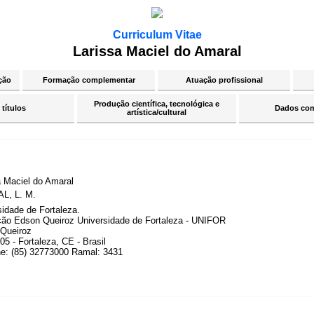
Curriculum Vitae
Larissa Maciel do Amaral
ção
Formação complementar
Atuação profissional
Produção científica, tecnológica e
 títulos
Dados co
artística/cultural
a Maciel do Amaral
L, L. M.
sidade de Fortaleza.
ão Edson Queiroz Universidade de Fortaleza - UNIFOR
Queiroz
5 - Fortaleza, CE - Brasil
ne: (85) 32773000 Ramal: 3431