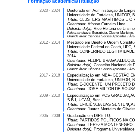
Formação acadêmica/Titulação
2020 - 2024
Doutorado em Administração de Empr
Universidade de Fortaleza, UNIFOR, Br
Título:
CLUSTERS MARÍTIMOS E O 
Orientador:
Afonso Carneiro Lima.
Bolsista do(a):
Vice Reitoria de Ensino
Palavras-chave:
Estratégia; Cluster Marítimo
Grande área:
Ciências Sociais Aplicadas /
Áre
2012 - 2014
Mestrado em Direito e Ordem Constituc
Universidade Federal do Ceará, UFC, B
Título:
CONFERINDO LEGITIMIDADE
2014.
Orientador:
FELIPE BRAGA ALBUQU
Bolsista do(a):
Conselho Nacional de D
Grande área:
Ciências Sociais Aplicadas /
Áre
2017 - 2018
Especialização em MBA- GESTÃO EMP
Universidade de Fortaleza, UNIFOR, Br
Título:
E-DOCENTE: UM PROJETO DE
Orientador:
JOSE MILTON DE SOUSA
2009 - 2010
Especialização em POS GRADUAÇÃO L
S B I, UCAM, Brasil.
Título:
EFICIÊNCIA DAS SENTENÇAS 
Orientador:
Juarez Monteiro de Oliveira
2005 - 2009
Graduação em DIREITO.
Título:
PARTIDOS POLÍTICOS NA CO
Orientador:
TEREZA MONTENEGRO.
Bolsista do(a):
Programa Universidade 