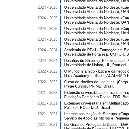
Universidade Aberta do Nordeste, UANE
2024 - 2025
Universidade Aberta do Nordeste. (Carg
Universidade Aberta do Nordeste, UANE
2024 - 2025
Universidade Aberta do Nordeste. (Carg
Universidade Aberta do Nordeste, UANE
2024 - 2025
Universidade Aberta do Nordeste. (Carg
Universidade Aberta do Nordeste, UANE
2024 - 2025
Universidade Aberta do Nordeste. (Carg
Universidade Aberta do Nordeste, UANE
2024 - 2024
Academia de PD&I - Formação em Elabo
Universidade de Fortaleza, UNIFOR, Br
2024 - 2024
Desafios do Shipping, Biodiversidade M
Universidade de Lisboa, UL, Portugal.
2022 - 2022
O Mundo Islâmico - Ética e os negóci
Halal Academy of Brazil, ACADEMIA H
2022 - 2022
Curso de Noções de Logística. (Carga h
Prime Cursos, PRIME, Brasil.
2021 - 2022
Extensão universitária em Transformaç
Fundação Demócrito Rocha, FDR, Bras
2021 - 2021
Extensão universitária em Multiplicador
Politize!, POLITIZE!, Brasil.
2021 - 2021
Internacionalização de Startups. (Carga
Serviço de Apoio às Micros e Pequen
2021 - 2021
Lei Geral de Proteção de Dados - LGPD
Universidade de Fortaleza, UNIFOR, Br