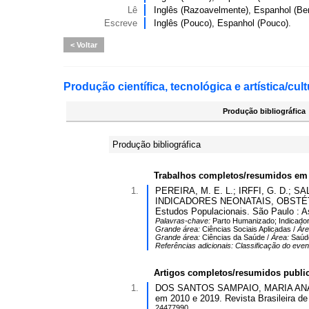
Lê
Inglês (Razoavelmente), Espanhol (Be
Escreve
Inglês (Pouco), Espanhol (Pouco).
Voltar
Produção científica, tecnológica e artística/cult
Produção bibliográfica
Produção bibliográfica
Trabalhos completos/resumidos em
1.
PEREIRA, M. E. L.; IRFFI, G. D
INDICADORES NEONATAIS, OBSTÉTRICOS
Estudos Populacionais. São Paulo : A
Palavras-chave:
Parto Humanizado; Indicado
Grande área:
Ciências Sociais Aplicadas /
Ár
Grande área:
Ciências da Saúde /
Área:
Saúde
Referências adicionais:
Classificação do even
Artigos completos/resumidos publi
1.
DOS SANTOS SAMPAIO, MARIA ANALIC
em 2010 e 2019. Revista Brasileira de
24477990.