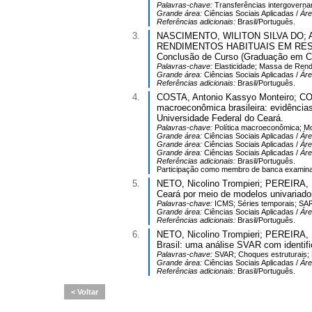
Palavras-chave:
Transferências intergovernam
Grande área:
Ciências Sociais Aplicadas /
Ár
Referências adicionais:
Brasil/Português.
3.
NASCIMENTO, WILITON SILVA DO; AR
RENDIMENTOS HABITUAIS EM RESP
Conclusão de Curso (Graduação em Ci
Palavras-chave:
Elasticidade; Massa de Ren
Grande área:
Ciências Sociais Aplicadas /
Ár
Referências adicionais:
Brasil/Português.
4.
COSTA, Antonio Kassyo Monteiro; COR
macroeconômica brasileira: evidências
Universidade Federal do Ceará.
Palavras-chave:
Política macroeconômica; Mod
Grande área:
Ciências Sociais Aplicadas /
Ár
Grande área:
Ciências Sociais Aplicadas /
Ár
Grande área:
Ciências Sociais Aplicadas /
Ár
Referências adicionais:
Brasil/Português.
Participação como membro de banca examina
5.
NETO, Nicolino Trompieri; PEREIRA, 
Ceará por meio de modelos univariado
Palavras-chave:
ICMS; Séries temporais; SAR
Grande área:
Ciências Sociais Aplicadas /
Ár
Referências adicionais:
Brasil/Português.
6.
NETO, Nicolino Trompieri; PEREIRA, 
Brasil: uma análise SVAR com identif
Palavras-chave:
SVAR; Choques estruturais;
Grande área:
Ciências Sociais Aplicadas /
Ár
Referências adicionais:
Brasil/Português.
Voltar