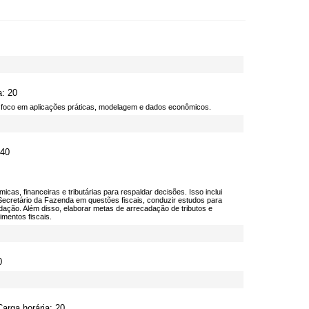
a: 20
m foco em aplicações práticas, modelagem e dados econômicos.
 40
as, financeiras e tributárias para respaldar decisões. Isso inclui
 Secretário da Fazenda em questões fiscais, conduzir estudos para
adação. Além disso, elaborar metas de arrecadação de tributos e
mentos fiscais.
0
arga horária: 20