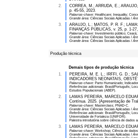
2.
CORREA, M.; ARRUDA, E.; ARAUJO, C. 
p. 45-55, 2023.
Palavras-chave:
Healthcare; Inequality; Conc
Grande área:
Ciências Sociais Aplicadas /
Ár
3.
ARAUJO, L.; MATOS, P. R. F.; LAM
FINANÇAS PÚBLICAS, v. 25, p. 1-27,
Palavras-chave:
Investimento público; Ceará;
Grande área:
Ciências Sociais Aplicadas /
Ár
Grande área:
Ciências Sociais Aplicadas /
Ár
Produção técnica
Demais tipos de produção técnica
1.
PEREIRA, M. E. L.; IRFFI, G. D
INDICADORES NEONATAIS, OBSTÉTRI
Palavras-chave:
Parto Humanizado; Indicado
Referências adicionais:
Brasil/Português; Loca
Estudos Populacionais (ABEP).
2.
LAMAS PEREIRA, MARCELO EDUARDO. E
Contínua. 2025. (Apresentação de Trab
Palavras-chave:
Masterclass; PNAD-C.
Grande área:
Ciências Sociais Aplicadas /
Ár
Referências adicionais:
Brasil/Português; Loc
Universidade de Fortaleza (UNIFOR).
Palestra introdutória sobre ciência de dados 
3.
LAMAS PEREIRA, MARCELO EDUARDO. Wo
Palavras-chave:
Workshop; Ciência de dados;
Grande área:
Ciências Sociais Aplicadas /
Ár