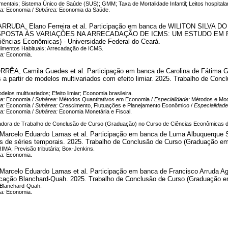
entais; Sistema Único de Saúde (SUS); GMM; Taxa de Mortalidade Infantil; Leitos hospitalar
ea:
Economia /
Subárea:
Economia da Saúde.
RUDA, Elano Ferreira et al. Participação em banca de WILITON SIL
OSTA ÀS VARIAÇÕES NA ARRECADAÇÃO DE ICMS: UM ESTUDO EM PAI
ências Econômicas) - Universidade Federal do Ceará.
dimentos Habituais; Arrecadação de ICMS.
ea:
Economia.
RÊA, Camila Guedes et al. Participação em banca de Carolina de Fátima Go
 a partir de modelos multivariados com efeito limiar. 2025. Trabalho de Co
elos multivariados; Efeito limiar; Economia brasileira.
ea:
Economia /
Subárea:
Métodos Quantitativos em Economia /
Especialidade:
Métodos e Mod
ea:
Economia /
Subárea:
Crescimento, Flutuações e Planejamento Econômico /
Especialidad
ea:
Economia /
Subárea:
Economia Monetária e Fiscal.
dora de Trabalho de Conclusão de Curso (Graduação) no Curso de Ciências Econômicas da
Marcelo Eduardo Lamas et al. Participação em banca de Luma Albuquerque S
s de séries temporais. 2025. Trabalho de Conclusão de Curso (Graduação em
IMA; Previsão tributária; Box-Jenkins.
ea:
Economia.
Marcelo Eduardo Lamas et al. Participação em banca de Francisco Arruda A
icação Blanchard-Quah. 2025. Trabalho de Conclusão de Curso (Graduação e
 Blanchard-Quah.
ea:
Economia.