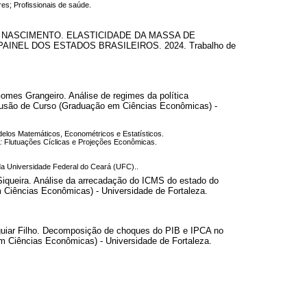
es; Profissionais de saúde.
VA DO NASCIMENTO. ELASTICIDADE DA MASSA DE
NEL DOS ESTADOS BRASILEIROS. 2024. Trabalho de
mes Grangeiro. Análise de regimes da política
nclusão de Curso (Graduação em Ciências Econômicas) -
elos Matemáticos, Econométricos e Estatísticos.
e:
Flutuações Cíclicas e Projeções Econômicas.
 Universidade Federal do Ceará (UFC)..
iqueira. Análise da arrecadação do ICMS do estado do
 Ciências Econômicas) - Universidade de Fortaleza.
guiar Filho. Decomposição de choques do PIB e IPCA no
m Ciências Econômicas) - Universidade de Fortaleza.