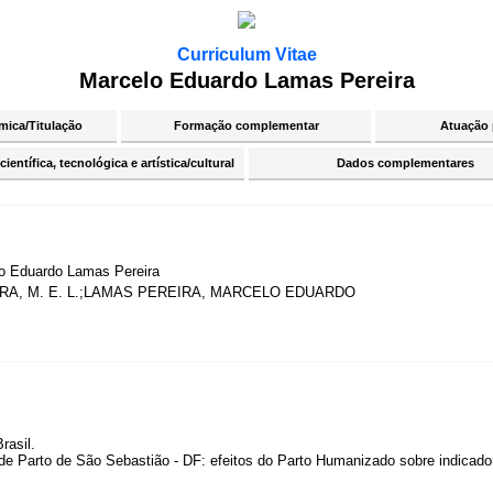
Curriculum Vitae
Marcelo Eduardo Lamas Pereira
ica/Titulação
Formação complementar
Atuação 
ientífica, tecnológica e artística/cultural
Dados complementares
o Eduardo Lamas Pereira
RA, M. E. L.;LAMAS PEREIRA, MARCELO EDUARDO
rasil.
e Parto de São Sebastião - DF: efeitos do Parto Humanizado sobre indicado