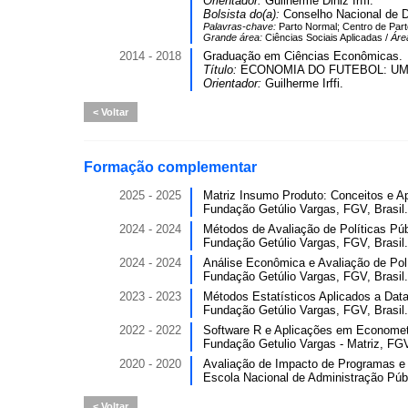
Orientador:
Guilherme Diniz Irffi.
Bolsista do(a):
Conselho Nacional de D
Palavras-chave:
Parto Normal; Centro de Part
Grande área:
Ciências Sociais Aplicadas /
Áre
2014 - 2018
Graduação em Ciências Econômicas.
Título:
ECONOMIA DO FUTEBOL: UM
Orientador:
Guilherme Irffi.
Voltar
Formação complementar
2025 - 2025
Matriz Insumo Produto: Conceitos e Apl
Fundação Getúlio Vargas, FGV, Brasil.
2024 - 2024
Métodos de Avaliação de Políticas Públ
Fundação Getúlio Vargas, FGV, Brasil.
2024 - 2024
Análise Econômica e Avaliação de Polít
Fundação Getúlio Vargas, FGV, Brasil.
2023 - 2023
Métodos Estatísticos Aplicados a Data
Fundação Getúlio Vargas, FGV, Brasil.
2022 - 2022
Software R e Aplicações em Econometri
Fundação Getulio Vargas - Matriz, FG
2020 - 2020
Avaliação de Impacto de Programas e Po
Escola Nacional de Administração Públ
Voltar