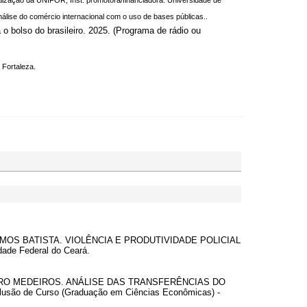
alização da UNIFOR; Inst. promotora/financiadora: Universidade de
lise do comércio internacional com o uso de bases públicas..
lso do brasileiro. 2025. (Programa de rádio ou
 Fortaleza.
O RAMOS BATISTA. VIOLÊNCIA E PRODUTIVIDADE POLICIAL
ade Federal do Ceará.
 CASTRO MEDEIROS. ANÁLISE DAS TRANSFERÊNCIAS DO
o de Curso (Graduação em Ciências Econômicas) -