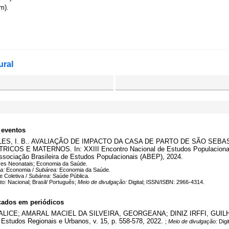
m).
ural
 eventos
.; SALES, I. B.. AVALIAÇÃO DE IMPACTO DA CASA DE PARTO DE SÃO S
 E MATERNOS. In: XXIII Encontro Nacional de Estudos Populacionais, 20
ssociação Brasileira de Estudos Populacionais (ABEP), 2024.
res Neonatais; Economia da Saúde.
ea:
Economia /
Subárea:
Economia da Saúde.
 Coletiva /
Subárea:
Saúde Pública.
to:
Nacional; Brasil/ Português;
Meio de divulgação:
Digital; ISSN/ISBN: 2966-4314.
cados em periódicos
E; AMARAL MACIEL DA SILVEIRA, GEORGEANA; DINIZ IRFFI, GUILHERME 
 Estudos Regionais e Urbanos, v. 15, p. 558-578, 2022.
;
Meio de divulgação:
Digi