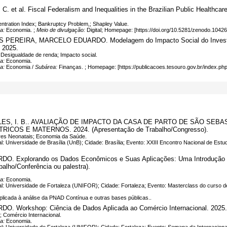
et al. Fiscal Federalism and Inequalities in the Brazilian Public Heal
entration Index; Bankruptcy Problem,; Shapley Value.
ea:
Economia. ;
Meio de divulgação:
Digital; Homepage: [https://doi.org/10.5281/zenodo.1042
AS PEREIRA, MARCELO EDUARDO. Modelagem do Impacto Social do Invest
 2025.
 Desigualdade de renda; Impacto social.
ea:
Economia.
ea:
Economia /
Subárea:
Finanças. ; Homepage: [https://publicacoes.tesouro.gov.br/index.php
.; SALES, I. B.. AVALIAÇÃO DE IMPACTO DA CASA DE PARTO DE SÃO S
COS E MATERNOS. 2024. (Apresentação de Trabalho/Congresso).
res Neonatais; Economia da Saúde.
l: Universidade de Brasília (UnB); Cidade: Brasília; Evento: XXIII Encontro Nacional de Estu
xplorando os Dados Econômicos e Suas Aplicações: Uma Introdução Pr
alho/Conferência ou palestra).
ea:
Economia.
al: Universidade de Fortaleza (UNIFOR); Cidade: Fortaleza; Evento: Masterclass do curso 
aplicada à análise da PNAD Contínua e outras bases públicas..
rkshop: Ciência de Dados Aplicada ao Comércio Internacional. 2025. (
 Comércio Internacional.
ea:
Economia.