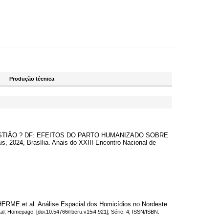
Produção técnica
EBASTIÃO ? DF: EFEITOS DO PARTO HUMANIZADO SOBRE
24, Brasília. Anais do XXIII Encontro Nacional de
et al. Análise Espacial dos Homicídios no Nordeste
tal; Homepage: [doi:10.54766/rberu.v15i4.921]; Série: 4; ISSN/ISBN: