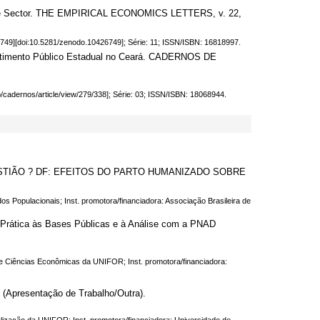
thcare Sector. THE EMPIRICAL ECONOMICS LETTERS, v. 22,
6749][doi:10.5281/zenodo.10426749]; Série: 11; ISSN/ISBN: 16818997.
imento Público Estadual no Ceará. CADERNOS DE
/cadernos/article/view/279/338]; Série: 03; ISSN/ISBN: 18068944.
EBASTIÃO ? DF: EFEITOS DO PARTO HUMANIZADO SOBRE
dos Populacionais; Inst. promotora/financiadora: Associação Brasileira de
ática às Bases Públicas e à Análise com a PNAD
de Ciências Econômicas da UNIFOR; Inst. promotora/financiadora:
Apresentação de Trabalho/Outra).