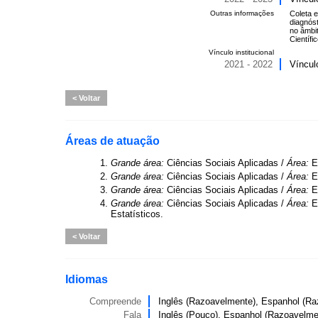
Outras informações
Coleta e
diagnós
no âmbi
Científ
Vínculo institucional
2021 - 2022
Víncul
Voltar
Áreas de atuação
1.
Grande área:
Ciências Sociais Aplicadas /
Área:
E
2.
Grande área:
Ciências Sociais Aplicadas /
Área:
E
3.
Grande área:
Ciências Sociais Aplicadas /
Área:
E
4.
Grande área:
Ciências Sociais Aplicadas /
Área:
E
Estatísticos.
Voltar
Idiomas
Compreende
Inglês (Razoavelmente), Espanhol (Ra
Fala
Inglês (Pouco), Espanhol (Razoavelme