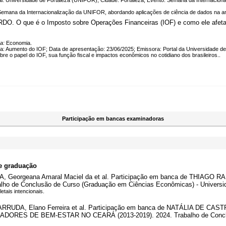
al: Universidade de Fortaleza (UNIFOR); Cidade: Fortaleza; Evento: Semana da Internacion
emana da Internacionalização da UNIFOR, abordando aplicações de ciência de dados na aná
que é o Imposto sobre Operações Financeiras (IOF) e como ele afeta o bo
ea:
Economia.
a: Aumento do IOF; Data de apresentação: 23/06/2025; Emissora: Portal da Universidade de
re o papel do IOF, sua função fiscal e impactos econômicos no cotidiano dos brasileiros..
Participação em bancas examinadoras
e graduação
 Georgeana Amaral Maciel da et al. Participação em banca de THIAG
 de Conclusão de Curso (Graduação em Ciências Econômicas) - Universid
etais intencionais.
RUDA, Elano Ferreira et al. Participação em banca de NATÁLIA DE
RES DE BEM-ESTAR NO CEARÁ (2013-2019). 2024. Trabalho de Conclusã