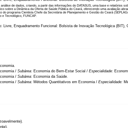
 análise de dados, criando, a partir das informações do DATASUS, uma base e relatórios so
tico sobre a Dinâmica da Oferta de Saúde Pública do Ceará, oferecendo uma avaliação abra
to do programa Cientista Chefe da Secretária de Planejamento e Gestão do Ceará (SEPLAG
ico e Tecnológico, FUNCAP.
o: Livre, Enquadramento Funcional: Bolsista de Inovação Tecnológica (BIT), C
conomia.
conomia /
Subárea:
Economia do Bem-Estar Social /
Especialidade:
Economi
conomia /
Subárea:
Economia da Saúde.
conomia /
Subárea:
Métodos Quantitativos em Economia /
Especialidade:
Mé
zoavelmente).
nte).