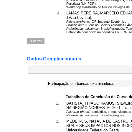
Referências adicionais:
Brasil/Português; Loc
Fortaleza (UNIFOR).
Workshop ministrado no Núcleo Diálogos da S
4
LAMAS PEREIRA, MARCELO EDUARDO. O 
TV/Entrevista).
Palavras-chave:
IOF; Impacto Econômico.
Grande área:
Ciências Sociais Aplicadas /
Ár
Referências adicionais:
Brasil/Português; Tem
Entrevista concedida ao portal da UNIFOR sob
Voltar
Dados Complementares
Participação em bancas examinadoras
Trabalhos de Conclusão de Curso d
1.
BATISTA, THIAGO RAMOS; SILVEIRA,
NA REGIÃO NORDESTE. 2021. Trabalho
Palavras-chave:
homicídios; crimes violentos l
Referências adicionais:
Brasil/Português.
2.
MEDEIROS, NATÁLIA DE CASTRO; AR
SUS E SEUS IMPACTOS NOS INDICADO
Universidade Federal do Ceará.