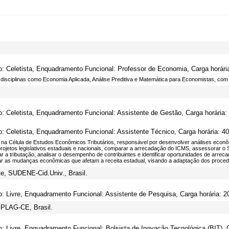
o: Celetista, Enquadramento Funcional: Professor de Economia, Carga horári
 disciplinas como Economia Aplicada, Análise Preditiva e Matemática para Economistas, co
o: Celetista, Enquadramento Funcional: Assistente de Gestão, Carga horária:
o: Celetista, Enquadramento Funcional: Assistente Técnico, Carga horária: 40
na Célula de Estudos Econômicos Tributários, responsável por desenvolver análises econômic
projetos legislativos estaduais e nacionais, comparar a arrecadação do ICMS, assessorar o
r a tributação, analisar o desempenho de contribuintes e identificar oportunidades de arrec
ar as mudanças econômicas que afetam a receita estadual, visando a adaptação dos procedi
e, SUDENE-Cid.Univ., Brasil.
o: Livre, Enquadramento Funcional: Assistente de Pesquisa, Carga horária: 2
EPLAG-CE, Brasil.
o: Livre, Enquadramento Funcional: Bolsista de Inovação Tecnológica (BIT), C