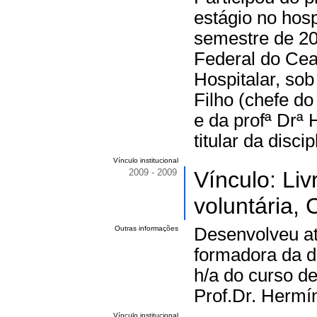
estágio no hos
semestre de 20
Federal do Cea
Hospitalar, sob
Filho (chefe d
e da profª Drª
titular da discip
Vínculo institucional
2009 - 2009
Vínculo: Li
voluntária, 
Outras informações
Desenvolveu at
formadora da d
h/a do curso d
Prof.Dr. Hermí
Vínculo institucional