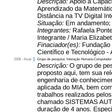
Descrição:
Apoio à Capac
Aprendizado da Matemáti
Distância na TV Digital Inte
Situação:
Em andamento
Integrantes:
Rafaela Ponte
Integrante / Maria Elizab
Finaciador(es):
Fundação 
Científico e Tecnológico - A
2008 - Atual
Grupo de pesquisa: Interação Humano-Computador
Descrição:
O grupo de pe
proposto aqui, tem sua rel
engenharia de conhecimen
aplicada do MIA, bem como
trabalhos realizados pelo
chamado SISTEMAS AUTO
duração de 4 anos. Especi