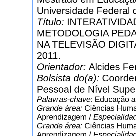
Universidade Federal 
Título:
INTERATIVIDA
METODOLOGIA PEDA
NA TELEVISÃO DIGIT
2011.
Orientador:
Alcides Fe
Bolsista do(a):
Coorde
Pessoal de Nível Super
Palavras-chave:
Educação a D
Grande área:
Ciências Hum
Aprendizagem /
Especialida
Grande área:
Ciências Hum
Aprendizagem /
Especialida