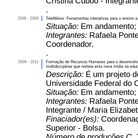
Cristina Cubbo - Integrant
.
2008 - 2009
TeleMeios: Ferramentas interativas para o ensino a
Situação:
Em andamento
Integrantes:
Rafaela Ponte
Coordenador.
.
2009 - 2011
Formação de Recursos Humanos para o desenvolvimen
multidisciplinar que norteia esta nova mídia na ed
Descrição:
É um projeto 
Universidade Federal do C
Situação:
Em andamento
Integrantes:
Rafaela Ponte
Integrante / Maria Elizab
Finaciador(es):
Coordenaç
Superior - Bolsa.
Número de produções C, 