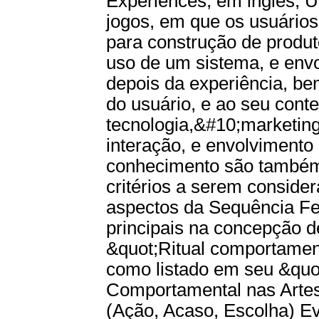
Experiences, em inglês, 
jogos, em que os usuários
para construção de produ
uso de um sistema, e env
depois da experiência, b
do usuário, e ao seu conte
tecnologia,&#10;marketin
interação, e envolvimento
conhecimento são também
critérios a serem conside
aspectos da Sequência Fe
principais na concepção d
&quot;Ritual comportament
como listado em seu &quo
Comportamental nas Arte
(Ação, Acaso, Escolha) E