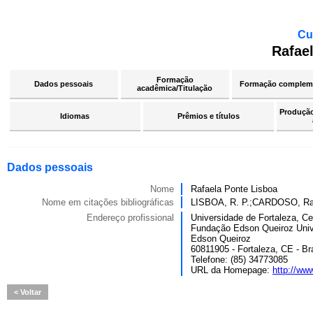
Cu
Rafae
Formação
Dados pessoais
Formação complem
acadêmica/Titulação
Produção 
Idiomas
Prêmios e títulos
Dados pessoais
Nome
Rafaela Ponte Lisboa
Nome em citações bibliográficas
LISBOA, R. P.;CARDOSO, Rafa
Endereço profissional
Universidade de Fortaleza, Ce
Fundação Edson Queiroz Univ
Edson Queiroz
60811905 - Fortaleza, CE - Bra
Telefone: (85) 34773085
URL da Homepage:
http://www
Voltar