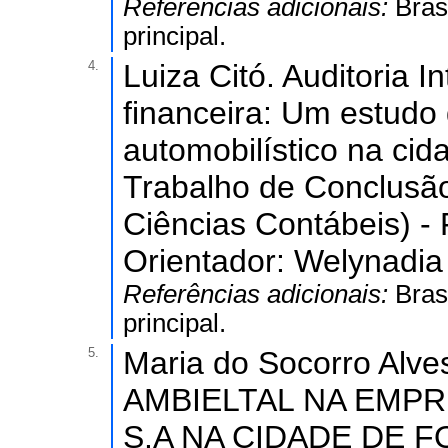
Referências adicionais:
Bras
principal.
4.
Luiza Citó. Auditoria 
financeira: Um estud
automobilístico na cid
Trabalho de Conclusã
Ciências Contábeis) -
Orientador: Welynadia
Referências adicionais:
Bras
principal.
5.
Maria do Socorro Alv
AMBIELTAL NA EMP
S.A NA CIDADE DE FO