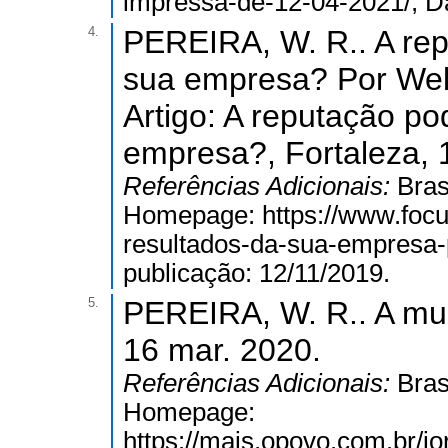
impressa-de-12-04-2021/; Da
4.
PEREIRA, W. R.. A rep
sua empresa? Por Wel
Artigo: A reputação po
empresa?, Fortaleza, 
Referências Adicionais:
Bras
Homepage: https://www.focus
resultados-da-sua-empresa-p
publicação: 12/11/2019.
5.
PEREIRA, W. R.. A mu
16 mar. 2020.
Referências Adicionais:
Bras
Homepage:
https://mais.opovo.com.br/jo