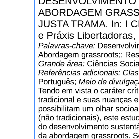
DESENVOLVIMENTO 
ABORDAGEM GRASS
JUSTA TRAMA. In: I C
e Práxis Libertadoras,
Palavras-chave:
Desenvolvi
Abordagem grassroots;; Resis
Grande área:
Ciências Socia
Referências adicionais:
Clas
Português;
Meio de divulga
Tendo em vista o caráter crí
tradicional e suas nuanças 
possibilitam um olhar socioa
(não tradicionais), este es
do desenvolvimento sustentáv
da abordagem grassroots. Se