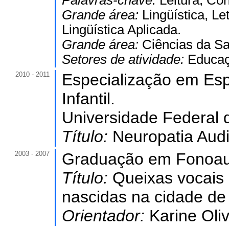
Palavras-chave:
Leitura; Co
Grande área:
Lingüística, Le
Lingüística Aplicada.
Grande área:
Ciências da S
Setores de atividade:
Educaç
2010 - 2011
Especialização em Es
Infantil.
Universidade Federal 
Título:
Neuropatia Audit
2003 - 2007
Graduação em Fonoaud
Título:
Queixas vocais 
nascidas na cidade de 
Orientador:
Karine Oli