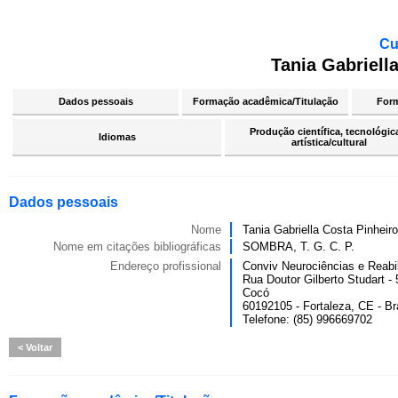
Cu
Tania Gabriell
Dados pessoais
Formação acadêmica/Titulação
For
Produção científica, tecnológic
Idiomas
artística/cultural
Dados pessoais
Nome
Tania Gabriella Costa Pinhei
Nome em citações bibliográficas
SOMBRA, T. G. C. P.
Endereço profissional
Conviv Neurociências e Reabil
Rua Doutor Gilberto Studart -
Cocó
60192105 - Fortaleza, CE - Br
Telefone: (85) 996669702
Voltar