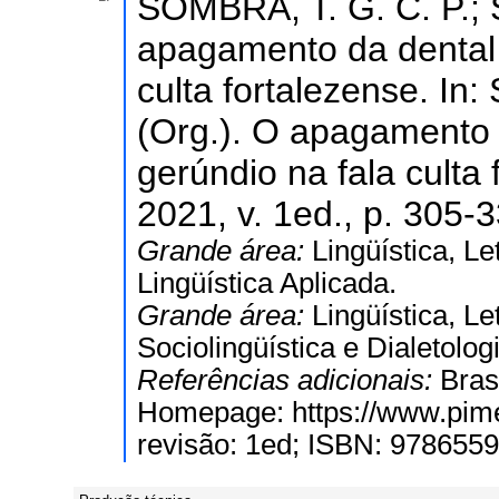
SOMBRA, T. G. C. P.; 
apagamento da dental 
culta fortalezense. In
(Org.). O apagamento 
gerúndio na fala culta
2021, v. 1ed., p. 305-3
Grande área:
Lingüística, Le
Lingüística Aplicada.
Grande área:
Lingüística, Le
Sociolingüística e Dialetolog
Referências adicionais:
Bras
Homepage: https://www.pimen
revisão: 1ed; ISBN: 978655